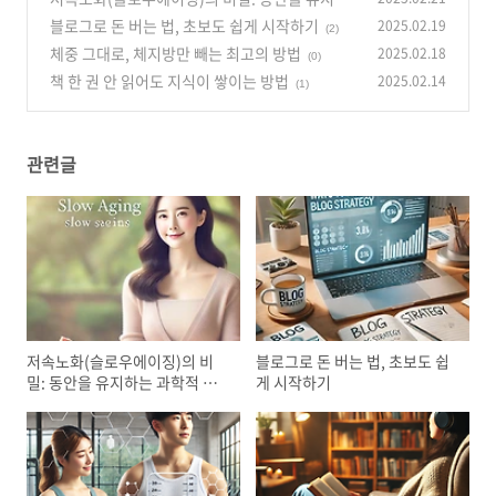
는 과학적 방법
블로그로 돈 버는 법, 초보도 쉽게 시작하기
2025.02.19
(0)
(2)
체중 그대로, 체지방만 빼는 최고의 방법
2025.02.18
(0)
책 한 권 안 읽어도 지식이 쌓이는 방법
2025.02.14
(1)
관련글
저속노화(슬로우에이징)의 비
블로그로 돈 버는 법, 초보도 쉽
밀: 동안을 유지하는 과학적 방
게 시작하기
법