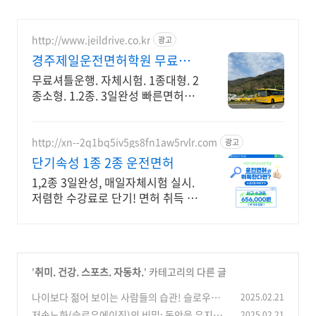
http://www.jeildrive.co.kr
광고
경주제일운전면허학원 무료셔
틀.1종대형.2종소형
무료셔틀운행. 자체시험. 1종대형. 2
종소형. 1.2종. 3일완성 빠른면허취
득을 위한 선택.직장인.주말반운
영.3일완성
http://xn--2q1bq5iv5gs8fn1aw5rvlr.com
광고
단기속성 1종 2종 운전면허
1,2종 3일완성, 매일자체시험 실시.
저렴한 수강료로 단기! 면허 취득 가
능!
'
취미. 건강. 스포츠. 자동차.
' 카테고리의 다른 글
나이보다 젊어 보이는 사람들의 습관! 슬로우에
2025.02.21
이징 실천법
저속노화(슬로우에이징)의 비밀: 동안을 유지하
2025.02.21
(0)