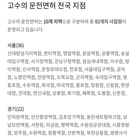
고수의 운전면허 전국 지점
고수의 운전면허는
10개 지역
으로 구분하여 총
82개의 사업장
이
운영되고 있습니다.
서울(36)
신대방삼거리역점, 한티역점, 명일역점, 응암역점, 공릉역점, 숭실
대입구역점, 사가정역점, 강남구청역점, 잠심새내역점, 이수점, 방
이역점, 신사역점, 문정로데오점, 천호점, 서울대입구역점, 공덕
점, 노량진역점, 안암역점, 오목교점, 군자역점, 숙대입구역점, 영
등포점, 수유역점, 화곡점, 마곡역점, 종로점, 망원점, 신림점, 한양
대점, 건대점, 연신내점, 상봉점, 회기점, 혜화점, 도봉점, 신촌점,
경기(22)
인덕원역점, 안산중앙역점, 김포장기역점, 동탄세트럴파크점, 성
남모란역점, 서현점, 미금점, 평택역점, 수원성균관대점, 시흥정왕
점, 양주점, 수원역점, 원흥역점, 산본역점, 부천상동점, 광명사거