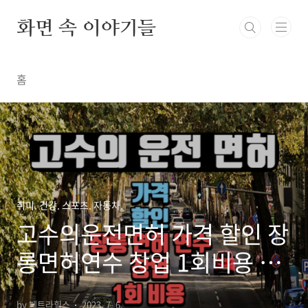
본문 바로가기
화면 속 이야기들
홈
취미. 건강. 스포츠. 자동차.
고수의운전면허 가격 할인 장
롱면허연수 창업 1회비용 정
보
by 페트라힐스
2023. 7. 6.