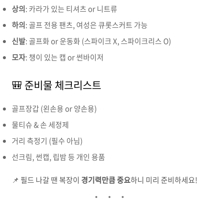
상의
: 카라가 있는 티셔츠 or 니트류
하의
: 골프 전용 팬츠, 여성은 큐롯스커트 가능
신발
: 골프화 or 운동화 (스파이크 X, 스파이크리스 O)
모자
: 챙이 있는 캡 or 썬바이저
🎒 준비물 체크리스트
골프장갑 (왼손용 or 양손용)
물티슈 & 손 세정제
거리 측정기 (필수 아님)
선크림, 썬캡, 립밤 등 개인 용품
📌 필드 나갈 땐 복장이
경기력만큼 중요
하니 미리 준비하세요!