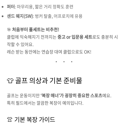
퍼터
: 마무리용, 짧은 거리 정확도 훈련
샌드 웨지(SW)
: 벙커 탈출, 어프로치에 유용
🎯
처음부터 풀세트는 비추천!
클럽에 익숙해지기 전까지는
중고 or 입문용 세트
로도 충분히 시
작할 수 있어요.
레슨 받는 동안에는 연습장 대여 클럽으로도 OK!
👕 골프 의상과 기본 준비물
골프는 운동이지만
‘복장 매너’가 굉장히 중요한 스포츠
예요.
특히 필드에서는 깔끔한 복장이 예의입니다.
👚 기본 복장 가이드