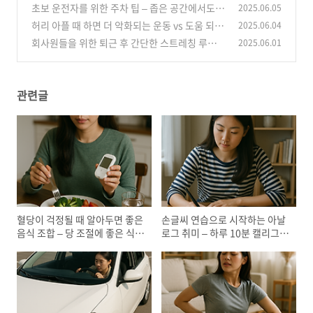
10분 캘리그라피 루틴
초보 운전자를 위한 주차 팁 – 좁은 공간에서도
2025.06.05
(5)
자신감 있게 주차하는 법
허리 아플 때 하면 더 악화되는 운동 vs 도움 되는
2025.06.04
(1)
스트레칭
회사원들을 위한 퇴근 후 간단한 스트레칭 루틴 –
2025.06.01
(0)
앉아 있다가 굳은 몸 풀기
(3)
관련글
혈당이 걱정될 때 알아두면 좋은
손글씨 연습으로 시작하는 아날
음식 조합 – 당 조절에 좋은 식습
로그 취미 – 하루 10분 캘리그라
관
피 루틴