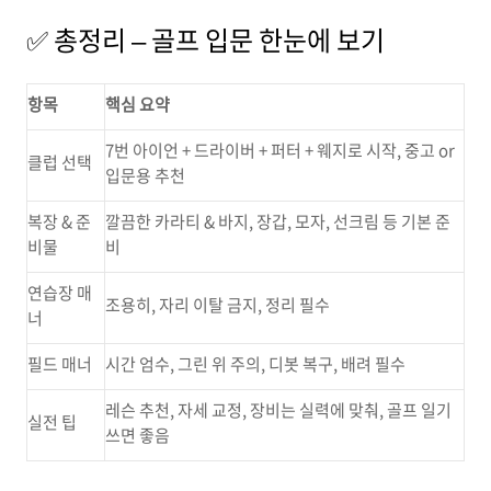
✅ 총정리 – 골프 입문 한눈에 보기
항목
핵심 요약
7번 아이언 + 드라이버 + 퍼터 + 웨지로 시작, 중고 or
클럽 선택
입문용 추천
복장 & 준
깔끔한 카라티 & 바지, 장갑, 모자, 선크림 등 기본 준
비물
비
연습장 매
조용히, 자리 이탈 금지, 정리 필수
너
필드 매너
시간 엄수, 그린 위 주의, 디봇 복구, 배려 필수
레슨 추천, 자세 교정, 장비는 실력에 맞춰, 골프 일기
실전 팁
쓰면 좋음