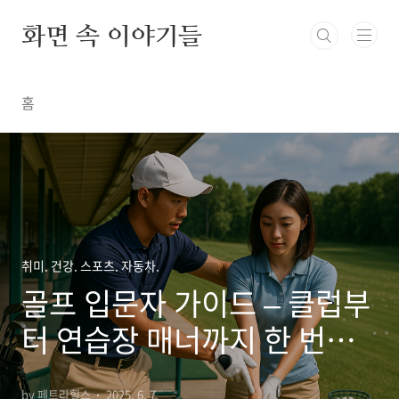
본문 바로가기
화면 속 이야기들
홈
취미. 건강. 스포츠. 자동차.
골프 입문자 가이드 – 클럽부
터 연습장 매너까지 한 번에
정리
by 페트라힐스
2025. 6. 7.