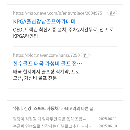
https://map.naver.com/p/entry/place/20049751
광고
58
KPGA출신강남골프아카데미
QED, 트랙맨 최신기종 설치, 주차2시간무료, 전 프로
KPGA라인업
https://blog.naver.com/hansu7290
광고
한수골프 태국 가성비 골프 전문
투어
태국 현지에서 골프장 직계약, 프로
모션, 가성비 골프 전문
'
취미. 건강. 스포츠. 자동차.
' 카테고리의 다른 글
혈당이 걱정될 때 알아두면 좋은 음식 조합 – 당
2025.06.11
조절에 좋은 식습관
손글씨 연습으로 시작하는 아날로그 취미 – 하루
2025.06.10
(2)