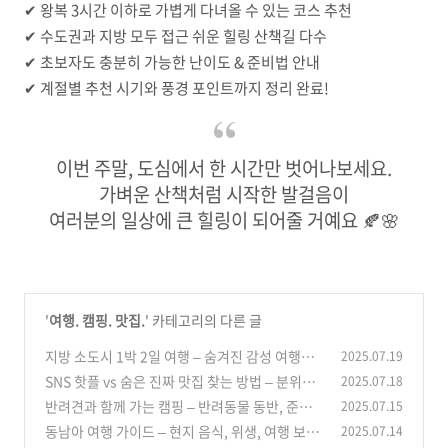
✔ 왕복 3시간 이하로 가볍게 다녀올 수 있는 코스 추천
✔ 수도권과 지방 모두 접근 쉬운 힐링 산책길 다수
✔ 초보자도 충분히 가능한 난이도 & 준비법 안내
✔ 계절별 추천 시기와 풍경 포인트까지 정리 완료!
이번 주말, 도심에서 한 시간만 벗어나보세요.
가벼운 산책처럼 시작한 발걸음이
여러분의 일상에 큰 힐링이 되어줄 거예요 🍂🌸
'
여행. 캠핑. 맛집.
' 카테고리의 다른 글
지방 소도시 1박 2일 여행 – 숨겨진 감성 여행지,
2025.07.19
강릉, 군산, 통영 등 코스 추천
SNS 핫플 vs 숨은 진짜 맛집 찾는 방법 – 분위기·
2025.07.18
(4)
맛·가성비 기준, 카페 탐방, 데이트 코스
반려견과 함께 가는 캠핑 – 반려동물 동반, 준비
2025.07.15
(4)
물, 주의사항
동남아 여행 가이드 – 현지 음식, 위생, 여행 보험,
2025.07.14
(3)