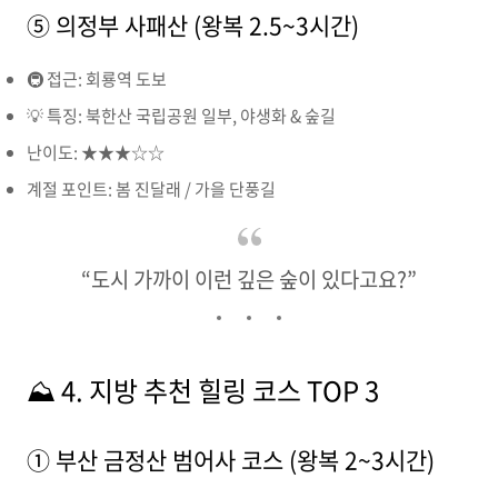
⑤ 의정부 사패산 (왕복 2.5~3시간)
🚇 접근: 회룡역 도보
💡 특징: 북한산 국립공원 일부, 야생화 & 숲길
난이도: ★★★☆☆
계절 포인트: 봄 진달래 / 가을 단풍길
“도시 가까이 이런 깊은 숲이 있다고요?”
⛰️ 4. 지방 추천 힐링 코스 TOP 3
① 부산 금정산 범어사 코스 (왕복 2~3시간)