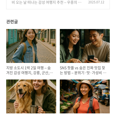
와이파이, 자유여행, 주의사항 팁
비 오는 날 떠나는 감성 여행지 추천 – 우중의 낭
2025.07.12
(5)
만을 즐기는 실내·실외 여행 코스 안내서
(10)
관련글
지방 소도시 1박 2일 여행 – 숨
SNS 핫플 vs 숨은 진짜 맛집 찾
겨진 감성 여행지, 강릉, 군산, 통
는 방법 – 분위기·맛·가성비 기
영 등 코스 추천
준, 카페 탐방, 데이트 코스