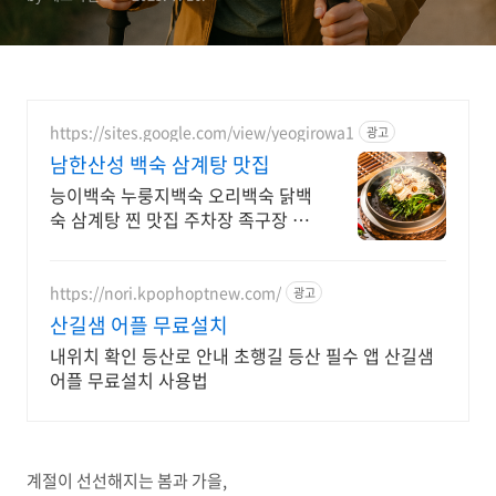
천, 접근성
https://sites.google.com/view/yeogirowa1
광고
남한산성 백숙 삼계탕 맛집
능이백숙 누룽지백숙 오리백숙 닭백
숙 삼계탕 찐 맛집 주차장 족구장 단
체석 완비
https://nori.kpophoptnew.com/
광고
산길샘 어플 무료설치
내위치 확인 등산로 안내 초행길 등산 필수 앱 산길샘
어플 무료설치 사용법
계절이 선선해지는 봄과 가을,