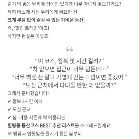
걷기 딱 좋은 날씨에 집에만 있기엔 너무 아깝지 않으신가요?
특히 바쁘게 사는 우리에게 필요한 건
크게 부담 없이 즐길 수 있는 가벼운 등산
,
즉, ‘힐링 트레킹’이죠!
하지만 현실은 이렇죠:
“이 코스, 왕복 몇 시간 걸려?”
“차 없으면 접근이 너무 힘든데…”
“너무 빡센 산 말고 가볍게 걷는 느낌이면 좋겠어.”
“도심 근처에서 다녀올 만한 데 없을까?”
그래서 준비했습니다!
✔ 왕복 3시간 이하
✔ 도심 근교
✔ 봄·가을 시즌에 딱 어울리는
힐링용 등산코스 BEST 추천 리스트
를 소개해드릴게요.
🌸 벚꽃과 연둣빛을 즐기기 좋은 봄부터