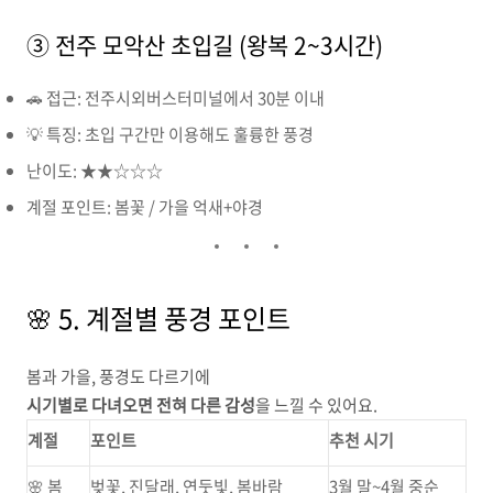
③ 전주 모악산 초입길 (왕복 2~3시간)
🚗 접근: 전주시외버스터미널에서 30분 이내
💡 특징: 초입 구간만 이용해도 훌륭한 풍경
난이도: ★★☆☆☆
계절 포인트: 봄꽃 / 가을 억새+야경
🌸 5. 계절별 풍경 포인트
봄과 가을, 풍경도 다르기에
시기별로 다녀오면 전혀 다른 감성
을 느낄 수 있어요.
계절
포인트
추천 시기
🌸 봄
벚꽃, 진달래, 연둣빛, 봄바람
3월 말~4월 중순