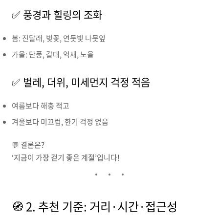
✅ 풍경과 힐링의 조화
봄: 진달래, 벚꽃, 연둣빛 나뭇잎
가을: 단풍, 갈대, 억새, 노을
✅ 벌레, 더위, 미세먼지 걱정 적음
여름보다 해충 적고
겨울보다 미끄럼, 한기 걱정 없음
💬 결론은?
‘지금이 가장 걷기 좋은 계절’입니다!
🧭 2. 추천 기준: 거리·시간·접근성