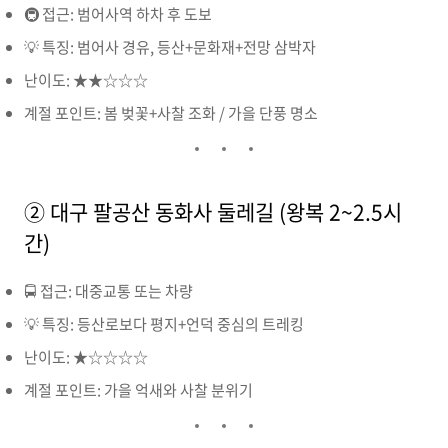
🚇 접근: 범어사역 하차 후 도보
💡 특징: 범어사 경유, 등산+문화재+전망 삼박자
난이도: ★★☆☆☆
계절 포인트: 봄 벚꽃+사찰 조화 / 가을 단풍 명소
② 대구 팔공산 동화사 둘레길 (왕복 2~2.5시
간)
🚍 접근: 대중교통 또는 차량
💡 특징: 등산로보다 평지+언덕 중심의 트레킹
난이도: ★☆☆☆☆
계절 포인트: 가을 억새와 사찰 분위기