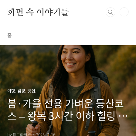
본문 바로가기
화면 속 이야기들
홈
여행. 캠핑. 맛집.
봄·가을 전용 가벼운 등산코
스 – 왕복 3시간 이하 힐링 트
레킹, 도심 근교 산, 계절별 추
by 페트라힐스
2025. 7. 16.