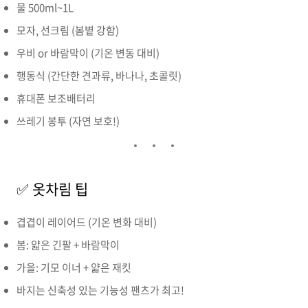
물 500ml~1L
모자, 선크림 (봄볕 강함)
우비 or 바람막이 (기온 변동 대비)
행동식 (간단한 견과류, 바나나, 초콜릿)
휴대폰 보조배터리
쓰레기 봉투 (자연 보호!)
✅ 옷차림 팁
겹겹이 레이어드 (기온 변화 대비)
봄: 얇은 긴팔 + 바람막이
가을: 기모 이너 + 얇은 재킷
바지는 신축성 있는 기능성 팬츠가 최고!