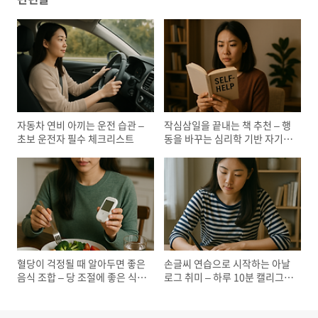
자동차 연비 아끼는 운전 습관 –
작심삼일을 끝내는 책 추천 – 행
초보 운전자 필수 체크리스트
동을 바꾸는 심리학 기반 자기계
발서
혈당이 걱정될 때 알아두면 좋은
손글씨 연습으로 시작하는 아날
음식 조합 – 당 조절에 좋은 식습
로그 취미 – 하루 10분 캘리그라
관
피 루틴