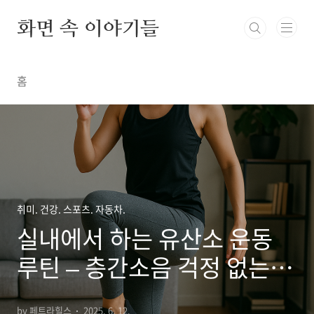
본문 바로가기
화면 속 이야기들
홈
취미. 건강. 스포츠. 자동차.
실내에서 하는 유산소 운동
루틴 – 층간소음 걱정 없는 홈
트 모음
by 페트라힐스
2025. 6. 12.