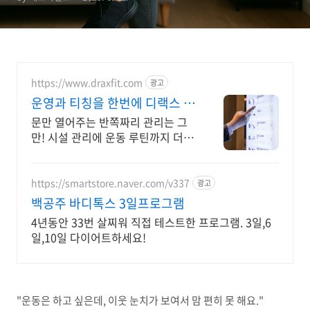
https://www.draxfit.com
광고
운영과 티칭을 한번에 디랙스 로
그인하면 루틴이 딱!
문만 열어주는 반쪽짜리 관리는 그
만! 시설 관리에 운동 루틴까지 더한
통합 솔루션
https://smartstore.naver.com/v337
광고
백공주 바디톡스 3일프로그램
4년동안 33번 살찌워 직접 테스트한 프로그램. 3일,6
일,10일 다이어트하세요!
"운동은 하고 싶은데, 이웃 눈치가 보여서 맘 편히 못 해요."