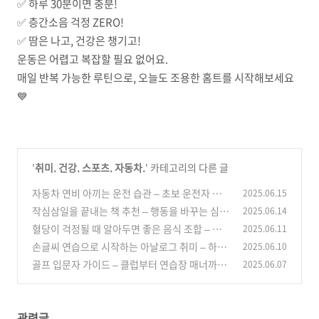
✅ 하루 30분이면 충분!
✅ 층간소음 걱정 ZERO!
✅ 땀은 나고, 건강은 챙기고!
운동은 어렵고 복잡할 필요 없어요.
매일 반복 가능한 루틴으로, 오늘도 조용한 홈트를 시작해보세요
💙
'
취미. 건강. 스포츠. 자동차.
' 카테고리의 다른 글
자동차 연비 아끼는 운전 습관 – 초보 운전자 필
2025.06.15
수 체크리스트
작심삼일을 끝내는 책 추천 – 행동을 바꾸는 심리
2025.06.14
(8)
학 기반 자기계발서
혈당이 걱정될 때 알아두면 좋은 음식 조합 – 당
2025.06.11
(5)
조절에 좋은 식습관
손글씨 연습으로 시작하는 아날로그 취미 – 하루
2025.06.10
(2)
10분 캘리그라피 루틴
골프 입문자 가이드 – 클럽부터 연습장 매너까지
2025.06.07
(5)
한 번에 정리
(4)
관련글