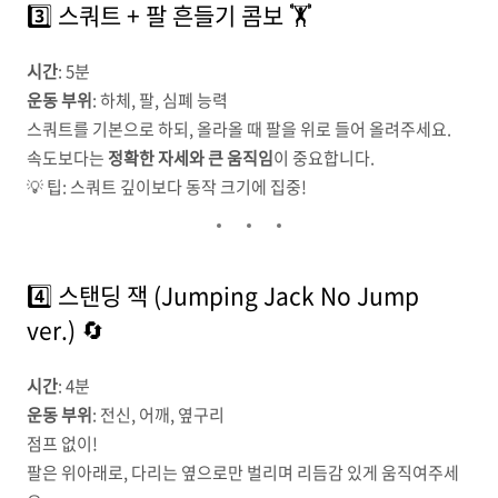
3️⃣ 스쿼트 + 팔 흔들기 콤보 🏋️
시간
: 5분
운동 부위
: 하체, 팔, 심폐 능력
스쿼트를 기본으로 하되, 올라올 때 팔을 위로 들어 올려주세요.
속도보다는
정확한 자세와 큰 움직임
이 중요합니다.
💡 팁: 스쿼트 깊이보다 동작 크기에 집중!
4️⃣ 스탠딩 잭 (Jumping Jack No Jump
ver.) 🔄
시간
: 4분
운동 부위
: 전신, 어깨, 옆구리
점프 없이!
팔은 위아래로, 다리는 옆으로만 벌리며 리듬감 있게 움직여주세