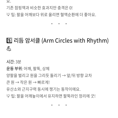
요.
기존 점핑잭과 비슷한 효과지만 충격은 0!
💡 팁: 팔을 어깨보다 위로 올리면 혈액순환에 더 좋아요.
5️⃣ 리듬 암서클 (Arm Circles with Rhythm)
💪
시간
: 3분
운동 부위
: 어깨, 팔뚝, 상체
양팔을 벌리고 원을 그리듯 돌리기 → 앞/뒤 방향 교차
큰 원 → 작은 원 → 빠르게!
유산소와 근지구력 동시에 챙기는 동작이에요.
💡 팁: 팔을 어깨높이에서 유지하면 팔뚝라인 정리에 굿!