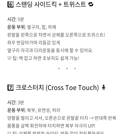
6️⃣ 스탠딩 사이드킥 + 트위스트 🔁
시간
: 5분
운동 부위
: 옆구리, 힙, 하체
왼발을 왼쪽으로 차면서 상체를 오른쪽으로 트위스트!
좌우 번갈아가며 리듬감 있게
옆구리 자극과 다리운동을 동시에 할 수 있어요.
💡 팁: 벽 잡고 하면 초보자도 쉽게 가능!
7️⃣ 크로스터치 (Cross Toe Touch) 🧍
시간
: 3분
운동 부위
: 복부, 유연성, 허리
양팔을 벌리고 서서, 오른손으로 왼발끝 터치 → 반대쪽 반복
몸통을 살짝 회전하며 터치하면 복부 자극이 UP!
💡 팁: 상체를 천천히 숙이되, 반동 없이 컨트롤하세요.