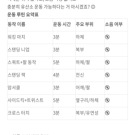
충분히 유산소 운동 가능하다는 거 아시겠죠? 😊
운동 루틴 요약표
동작 이름
운동 시간
주요 부위
소음 여부
워킹 마치
3분
하체
🔇
스탠딩 니업
3분
복부
🔇
스쿼트+팔 동작
5분
하체/팔
🔇
스탠딩 잭
4분
전신
🔇
암서클
3분
어깨/팔
🔇
사이드킥+트위스트
5분
옆구리/하체
🔇
크로스 터치
3분
복부/유연성
🔇