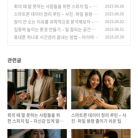
회의 때 말 못하는 사람들을 위한 스피치 팁 – 자
2025.06.06
신감 있게 말 꺼내기
스마트폰 데이터 정리 루틴 – 사진·파일 용량 줄
2025.06.05
(3)
이기 쉬운 팁
잠이 안 오는 이유를 과학적으로 분석해보자 – 숙
2025.06.02
(1)
면을 위한 환경 만들기
집중력 높이는 환경 만들기 – 일 잘되는 공간 셋
2025.06.01
(1)
업 팁
휴대폰 하나로 시간관리 끝내는 방법 – 타이머·
2025.05.30
(1)
할일·집중 앱 추천
(0)
관련글
회의 때 말 못하는 사람들을 위
스마트폰 데이터 정리 루틴 – 사
한 스피치 팁 – 자신감 있게 말
진·파일 용량 줄이기 쉬운 팁
꺼내기