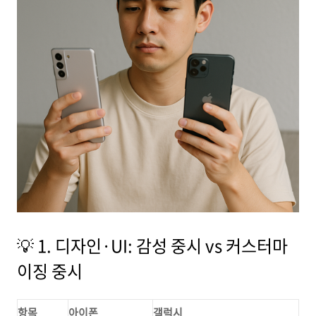
💡 1. 디자인·UI: 감성 중시 vs 커스터마
이징 중시
항목
아이폰
갤럭시