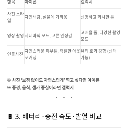
항목
아이폰
갤럭시
사진 스타
자연색감, 실물에 가까움
선명하고 화사한 톤
일
고배율 줌, 다양한 촬영
영상 촬영
시네마틱 모드, 고른 안정감
모드
자연스러운 피부톤, 적절한 아웃
뷰티 효과 강함 (선택
인물사진
포커싱
가능)
🎯
사진 ‘보정 없이도 자연스럽게’ 찍고 싶다면 아이폰
🎯
풍경, 음식, 셀카 중심이라면 갤럭시
🔋 3. 배터리·충전 속도·발열 비교