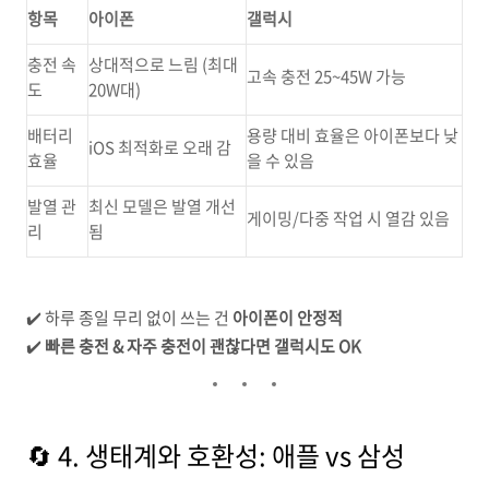
항목
아이폰
갤럭시
충전 속
상대적으로 느림 (최대
고속 충전 25~45W 가능
도
20W대)
배터리
용량 대비 효율은 아이폰보다 낮
iOS 최적화로 오래 감
효율
을 수 있음
발열 관
최신 모델은 발열 개선
게이밍/다중 작업 시 열감 있음
리
됨
✔️ 하루 종일 무리 없이 쓰는 건
아이폰이 안정적
✔️
빠른 충전 & 자주 충전이 괜찮다면 갤럭시도 OK
🔄 4. 생태계와 호환성: 애플 vs 삼성