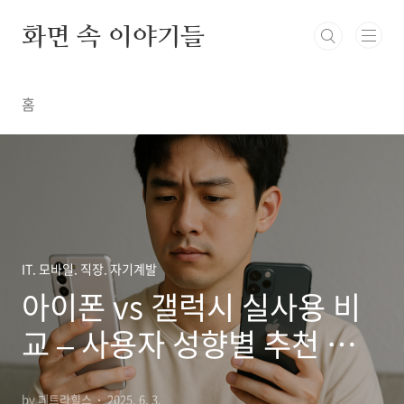
본문 바로가기
화면 속 이야기들
홈
IT. 모바일. 직장. 자기계발
아이폰 vs 갤럭시 실사용 비
교 – 사용자 성향별 추천 가이
드
by 페트라힐스
2025. 6. 3.