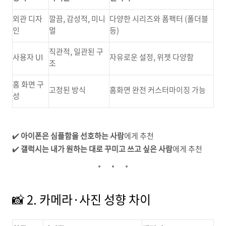
외관 디자
깔끔, 감성적, 미니
다양한 시리즈와 폼팩터 (폴더블
인
멀
등)
직관적, 일관된 구
사용자 UI
자유로운 설정, 위젯 다양함
조
홈 화면 구
고정된 방식
홈화면 완전 커스터마이징 가능
성
✔️
아이폰은 심플함을 선호하는 사람
에게 추천
✔️
갤럭시는 내가 원하는 대로 꾸미고 쓰고 싶은 사람
에게 추천
📸 2. 카메라·사진 성향 차이