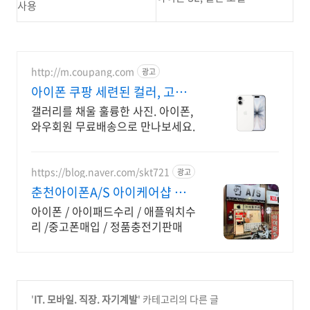
사용
http://m.coupang.com
광고
아이폰 쿠팡 세련된 컬러, 고급
진 디자인
갤러리를 채울 훌륭한 사진. 아이폰,
와우회원 무료배송으로 만나보세요.
https://blog.naver.com/skt721
광고
춘천아이폰A/S 아이케어샵 춘
천아이폰as센터
아이폰 / 아이패드수리 / 애플워치수
리 /중고폰매입 / 정품충전기판매
'
IT. 모바일. 직장. 자기계발
' 카테고리의 다른 글