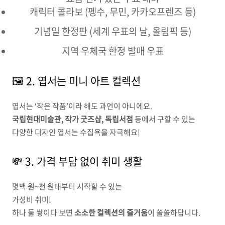
캐릭터 콜라보 (펭수, 무민, 카카오프렌즈 등)
기념일 한정판 (세계 우표의 날, 올림픽 등)
지역 우체국 한정 발매 우표
🖼️ 2. 엽서는 미니 아트 컬렉션
엽서는 ‘작은 작품’이라 해도 과언이 아니에요.
국립현대미술관, 작가 굿즈샵, 독립서점
등에서 구할 수 있는
다양한 디자인 엽서는 수집욕을 자극해요!
💸 3. 가격 부담 없이 취미 생활
몇백 원~천 원대부터 시작할 수 있는
가성비 취미!
하나 둘 쌓이다 보면
소소한 컬렉션의 즐거움
이 쏠쏠하답니다.