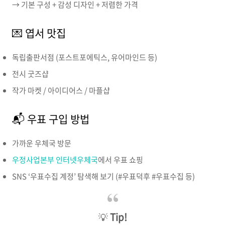
→ 기본 구성 + 감성 디자인 + 저렴한 가격
💌 엽서 맛집
독립출판서점 (포스트포에틱스, 유어마인드 등)
전시 굿즈샵
작가 마켓 / 아이디어스 / 마플샵
📬 우표 구입 방법
가까운 우체국 방문
우정사업본부 인터넷우체국
에서 우표 쇼핑
SNS ‘우표수집 계정’ 탐색해 보기 (#우표덕후 #우표수집 등)
💡
Tip!