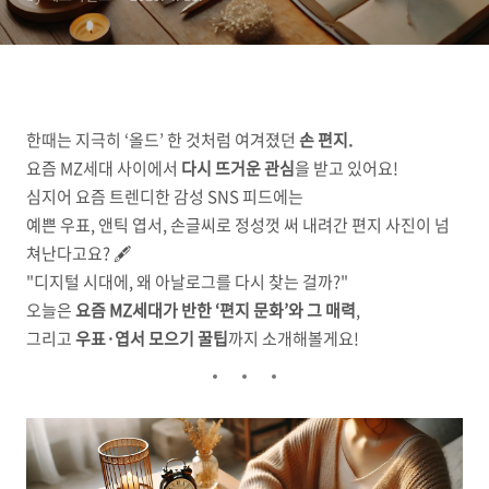
한때는 지극히 ‘올드’ 한 것처럼 여겨졌던
손 편지.
요즘 MZ세대 사이에서
다시 뜨거운 관심
을 받고 있어요!
심지어 요즘 트렌디한 감성 SNS 피드에는
예쁜 우표, 앤틱 엽서, 손글씨로 정성껏 써 내려간 편지 사진이 넘
쳐난다고요? 🖋️
"디지털 시대에, 왜 아날로그를 다시 찾는 걸까?"
오늘은
요즘 MZ세대가 반한 ‘편지 문화’와 그 매력
,
그리고
우표·엽서 모으기 꿀팁
까지 소개해볼게요!