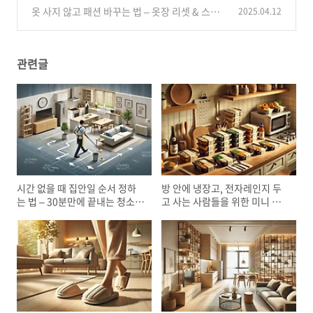
한 ‘생활동선 최적화’ 꿀팁
옷 사지 않고 패션 바꾸는 법 – 옷장 리셋 & 스타
2025.04.12
(0)
일 재정비 가이드
(1)
관련글
시간 없을 때 집안일 순서 정하
방 안에 냉장고, 전자레인지 두
는 법 – 30분만에 끝내는 청소
고 사는 사람들을 위한 미니 생
루틴
활 가이드