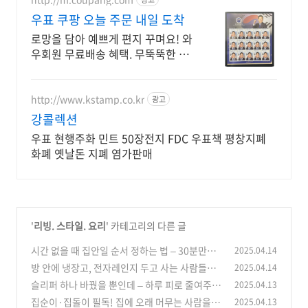
우표 쿠팡 오늘 주문 내일 도착
로망을 담아 예쁘게 편지 꾸며요! 와
우회원 무료배송 혜택. 무뚝뚝한 남
친도 사르르 녹는 귀여운 우표! 로켓
배송으로 내일 도착!
http://www.kstamp.co.kr
광고
강콜렉션
우표 현행주화 민트 50장전지 FDC 우표책 평창지폐
화폐 옛날돈 지폐 염가판매
'
리빙. 스타일. 요리
' 카테고리의 다른 글
시간 없을 때 집안일 순서 정하는 법 – 30분만에
2025.04.14
끝내는 청소 루틴
방 안에 냉장고, 전자레인지 두고 사는 사람들을
2025.04.14
(0)
위한 미니 생활 가이드
슬리퍼 하나 바꿨을 뿐인데 – 하루 피로 줄여주는
2025.04.13
(3)
실내화 추천 & 사용 팁
집순이·집돌이 필독! 집에 오래 머무는 사람을 위
2025.04.13
(3)