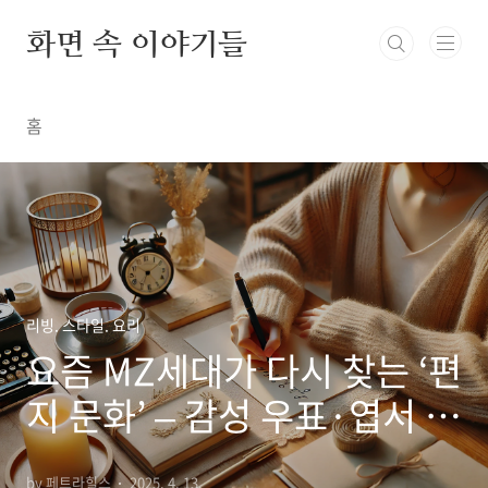
본문 바로가기
화면 속 이야기들
홈
리빙. 스타일. 요리
요즘 MZ세대가 다시 찾는 ‘편
지 문화’ – 감성 우표·엽서 모
으기의 매력
by 페트라힐스
2025. 4. 13.