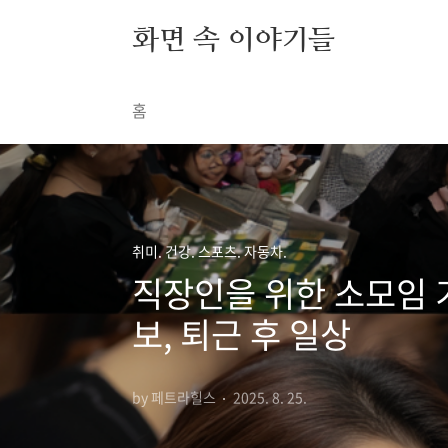
본문 바로가기
화면 속 이야기들
홈
취미. 건강. 스포츠. 자동차.
직장인을 위한 소모임 기
보, 퇴근 후 일상
by 페트라힐스
2025. 8. 25.