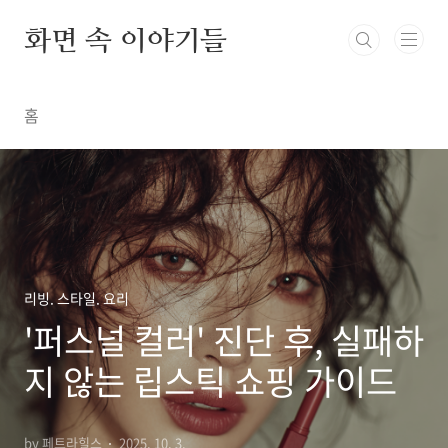
본문 바로가기
화면 속 이야기들
홈
리빙. 스타일. 요리
'퍼스널 컬러' 진단 후, 실패하
지 않는 립스틱 쇼핑 가이드
by 페트라힐스
2025. 10. 3.