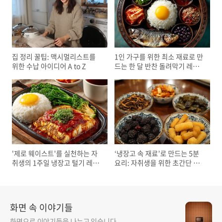
집 정리 꿀팁: 맥시멀리스트를
1인 가구를 위한 최소 재료로 만
위한 수납 아이디어 A to Z
드는 한 달 반찬 돌려막기 레시
피
'제로 웨이스트'를 실천하는 자
‘냉장고 속 재료’로 만드는 5분
취생의 1주일 냉장고 털기 레시
요리: 자취생을 위한 초간단 레
피
시피
화면 속 이야기들
화면으로 이야기들을 나누고 있습니다.