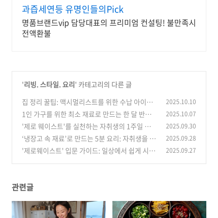
과즙세연등 유명인들의Pick
명품브랜드vip 담당대표의 프리미엄 컨설팅! 불만족시
전액환불
'
리빙. 스타일. 요리
' 카테고리의 다른 글
집 정리 꿀팁: 맥시멀리스트를 위한 수납 아이디
2025.10.10
어 A to Z
1인 가구를 위한 최소 재료로 만드는 한 달 반찬
2025.10.07
(0)
돌려막기 레시피
'제로 웨이스트'를 실천하는 자취생의 1주일 냉장
2025.09.30
(0)
고 털기 레시피
‘냉장고 속 재료’로 만드는 5분 요리: 자취생을 위
2025.09.28
(0)
한 초간단 레시피
'제로웨이스트' 입문 가이드: 일상에서 쉽게 시작
2025.09.27
(0)
하는 친환경 생활 습관
(1)
관련글