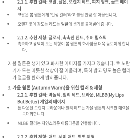
2.1.1. 추천 컬러:
코랄, 살몬, 오렌지 레드, 피치 핑크, 골드 베이
지
코랄은 봄 웜톤에게 '인생 컬러'라고 불릴 만큼 잘 어울립니다.
오렌지빛이 감도는 레드는 얼굴에 생기를 불어넣어 줍니다.
2.1.2. 추천 제형:
글로시, 촉촉한 틴트, 쉬머 립스틱
촉촉하고 광택이 도는 제형이 봄 웜톤의 화사함을 더욱 돋보이게 합니
다.
봄 웜톤은 생기 있고 화사한 이미지를 가지고 있습니다. 💐 노란
기가 도는 따뜻한 색상이 잘 어울리며, 특히 밝고 명도 높은 컬러
가 얼굴을 환하게 밝혀줍니다.
가을 웜톤 (Autumn Warm)을 위한 컬러 & 제형
2.2.1. 추천 컬러:
벽돌색, 칠리 레드, 브라운, MLBB(My Lips
But Better) 계열의 베이지
톤 다운된 오렌지 브라운이나 칠리 레드는 가을 웜톤의 시크한 매력을
극대화합니다.
MLBB 컬러는 자연스러운 아름다움을 연출합니다.
2.2.2. 추천 제형:
매트, 세미 매트, 벨벳 제형