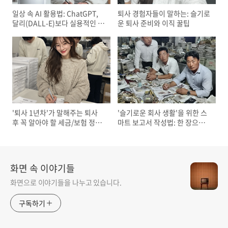
일상 속 AI 활용법: ChatGPT,
퇴사 경험자들이 말하는: 슬기로
달리(DALL-E)보다 실용적인 AI
운 퇴사 준비와 이직 꿀팁
도구
'퇴사 1년차'가 말해주는 퇴사
'슬기로운 회사 생활'을 위한 스
후 꼭 알아야 할 세금/보험 정리
마트 보고서 작성법: 한 장으로
법
끝내는 핵심 요약
화면 속 이야기들
화면으로 이야기들을 나누고 있습니다.
구독하기