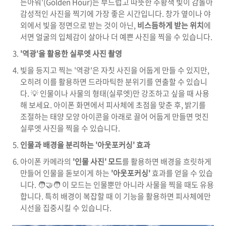
든아워'(Golden Hour)는 부드럽고 따뜻한 주황색 빛이 감돌아
감성적인 사진을 찍기에 가장 좋은 시간입니다. 창가 옆이나 야
외에서 빛을 정면으로 받는 것이 아닌,
비스듬하게 받는 위치
에
서면 얼굴의 입체감이 살아나 더 예쁜 사진을 찍을 수 있습니다.
'역광'을 활용한 실루엣 사진 촬영
빛을 등지고 찍는 '역광'은 자칫 사진을 어둡게 만들 수 있지만,
오히려 이를 활용하면 드라마틱한 분위기를 연출할 수 있습니
다. 💡 인물이나 사물의 형태(실루엣)만 강조하고 싶을 때 사용
해 보세요. 아이폰 화면에서 피사체에 초점을 맞춘 후, 밝기를
조절하는 태양 모양 아이콘을 아래로 끌어 어둡게 만들면 멋진
실루엣 사진을 찍을 수 있습니다.
인물과 배경을 분리하는 '아웃포커싱' 효과
아이폰 카메라의
'인물 사진' 모드
를 활용하면 배경을 흐릿하게
만들어 인물을 돋보이게 하는
'아웃포커싱'
효과를 얻을 수 있습
니다. 🧑‍🤝‍🧑 이 모드는 인물뿐만 아니라 사물을 찍을 때도 유용
합니다. 특히 배경이 복잡할 때 이 기능을 활용하면 피사체에만
시선을 집중시킬 수 있습니다.