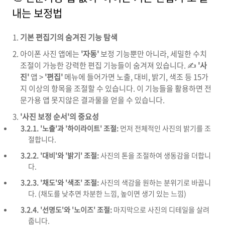
내는 보정법
기본 편집기의 숨겨진 기능 탐색
아이폰 사진 앱에는
'자동'
보정 기능뿐만 아니라, 세밀한 수치
조절이 가능한 강력한 편집 기능들이 숨겨져 있습니다. ✍️
'사
진'
앱 >
'편집'
메뉴에 들어가면 노출, 대비, 밝기, 색조 등 15가
지 이상의 항목을 조절할 수 있습니다. 이 기능들을 활용하면 전
문가용 앱 못지않은 결과물을 얻을 수 있습니다.
'사진 보정 순서'의 중요성
3.2.1. '노출'과 '하이라이트' 조절:
먼저 전체적인 사진의 밝기를 조
절합니다.
3.2.2. '대비'와 '밝기' 조절:
사진의 톤을 조절하여 생동감을 더합니
다.
3.2.3. '채도'와 '색조' 조절:
사진의 색감을 원하는 분위기로 바꿉니
다. (채도를 낮추면 차분한 느낌, 높이면 생기 있는 느낌)
3.2.4. '선명도'와 '노이즈' 조절:
마지막으로 사진의 디테일을 살려
줍니다.