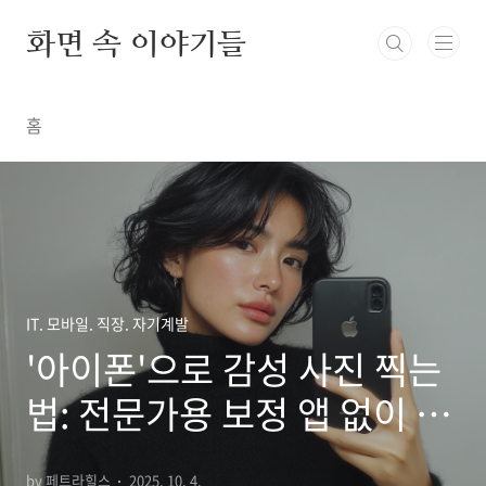
본문 바로가기
화면 속 이야기들
홈
IT. 모바일. 직장. 자기계발
'아이폰'으로 감성 사진 찍는
법: 전문가용 보정 앱 없이 끝
내는 비법
by 페트라힐스
2025. 10. 4.