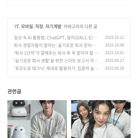
세페이지 상품촬영 한국디자인인증
업체 BONTONstudio와함게하세
요
'
IT. 모바일. 직장. 자기계발
' 카테고리의 다른 글
일상 속 AI 활용법: ChatGPT, 달리(DALL-E)보
2025.10.11
다 실용적인 AI 도구
퇴사 경험자들이 말하는: 슬기로운 퇴사 준비와
2025.10.08
(0)
이직 꿀팁
'퇴사 1년차'가 말해주는 퇴사 후 꼭 알아야 할 세
2025.10.01
(0)
금/보험 정리법
'슬기로운 회사 생활'을 위한 스마트 보고서 작성
2025.09.27
(0)
법: 한 장으로 끝내는 핵심 요약
‘포모도로 테크닉’ 제대로 활용하기: 집중력 높이
2025.09.26
(0)
는 시간 관리법
(0)
관련글