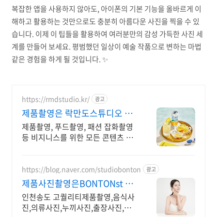
복잡한 앱을 사용하지 않아도, 아이폰의 기본 기능을 올바르게 이
해하고 활용하는 것만으로도 충분히 아름다운 사진을 찍을 수 있
습니다. 이제 이 팁들을 활용하여 여러분만의 감성 가득한 사진 세
계를 만들어 보세요. 평범했던 일상이 예술 작품으로 변하는 마법
같은 경험을 하게 될 것입니다. ✨
https://rmdstudio.kr/
광고
제품촬영은 락만도스튜디오 제
품사진촬영전문
제품촬영, 푸드촬영, 패션 잡화촬영
등 비지니스를 위한 모든 콘텐츠 락
만도스튜디오 제품,푸드,화장품 촬
영+보정까지원스톱! 편하게문의주
세요
https://blog.naver.com/studiobonton
광고
제품사진촬영은BONTONst 인
천송도/대표제품촬영스튜
인천송도 고퀄리티제품촬영,음식사
진,의류사진,누끼사진,출장사진,상