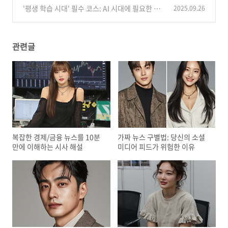
노하우
'평생 학습 시대' 필수 코스: AI 시대에 필요한 역
2025.09.26
(2)
량과 학습법
(0)
관련글
복잡한 경제/금융 뉴스를 10분
가짜 뉴스 구별법: 당신의 소셜
만에 이해하는 시사 해설
미디어 피드가 위험한 이유