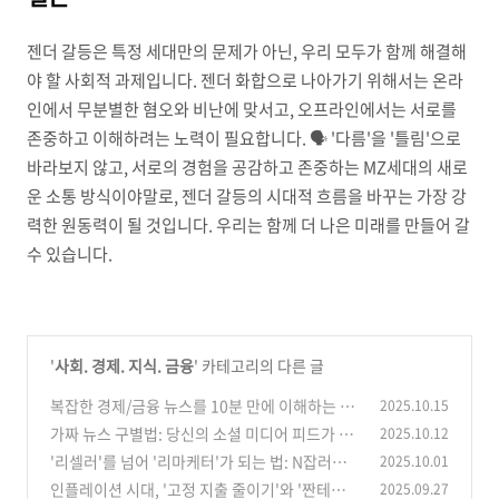
젠더 갈등은 특정 세대만의 문제가 아닌, 우리 모두가 함께 해결해
야 할 사회적 과제입니다. 젠더 화합으로 나아가기 위해서는 온라
인에서 무분별한 혐오와 비난에 맞서고, 오프라인에서는 서로를
존중하고 이해하려는 노력이 필요합니다. 🗣️ '다름'을 '틀림'으로
바라보지 않고, 서로의 경험을 공감하고 존중하는 MZ세대의 새로
운 소통 방식이야말로, 젠더 갈등의 시대적 흐름을 바꾸는 가장 강
력한 원동력이 될 것입니다. 우리는 함께 더 나은 미래를 만들어 갈
수 있습니다.
'
사회. 경제. 지식. 금융
' 카테고리의 다른 글
복잡한 경제/금융 뉴스를 10분 만에 이해하는 시
2025.10.15
사 해설
가짜 뉴스 구별법: 당신의 소셜 미디어 피드가 위
2025.10.12
(0)
험한 이유
'리셀러'를 넘어 '리마케터'가 되는 법: N잡러를
2025.10.01
(1)
위한 중고 명품 시장 분석
인플레이션 시대, '고정 지출 줄이기'와 '짠테크'
2025.09.27
(1)