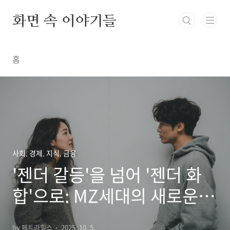
본문 바로가기
화면 속 이야기들
홈
사회. 경제. 지식. 금융
'젠더 갈등'을 넘어 '젠더 화
합'으로: MZ세대의 새로운
소통법
by 페트라힐스
2025. 10. 5.