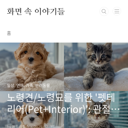
본문 바로가기
화면 속 이야기들
홈
일상. 연애. 가족. 반려동물
노령견/노령묘를 위한 '펫테
리어(Pet+Interior)': 관절
건강을 지키는 집 구조 변경
by 페트라힐스
2025. 12. 30.