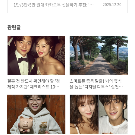
합리적인 '공동 생활비' 관리 시스템 3가지
(2)
1만/3만/5만 원대 카카오톡 선물하기 추천: '뻔한
2025.12.20
(2)
치킨/커피' 말고 센스 있는 선물 리스트
(1)
관련글
결혼 전 반드시 확인해야 할 '경
스마트폰 중독 탈출! 뇌의 휴식
제적 가치관' 체크리스트 10가
을 돕는 '디지털 디톡스' 실천법
지
과 추천 앱 3가지