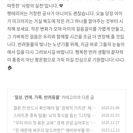
따뜻한 '사랑의 실천'입니다. 💖
펫테리어는 거창한 공사가 아니어도 괜찮습니다. 오늘 당장 아이
가 미끄러지는 거실 복도에 작은 러그 하나를 깔아주는 것부터 시
작해 보세요. 작은 변화가 모여 아이의 걸음걸이를 가볍게 만들고,
그 가벼워진 걸음은 우리와 함께할 시간을 조금 더 연장해 줄 것입
니다. 반려동물의 빛나는 노년기를 위해, 지금 바로 그들의 눈높이
에서 집을 다시 그려보시길 바랍니다. 행복한 반려 생활의 끝자락
이 통증이 아닌 평온함으로 가득 차길 진심으로 기원합니다! 🐶🐱
🏠
'
일상. 연애. 가족. 반려동물
' 카테고리의 다른 글
결혼 전 반드시 확인해야 할 '경제적 가치관' 체크
2026.01.06
리스트 10가지
스마트폰 중독 탈출! 뇌의 휴식을 돕는 '디지털 디
2026.01.03
(1)
톡스' 실천법과 추천 앱 3가지
"우리 아이 첫 용돈 교육" 경제 관념 심어주는 '어
2025.12.27
(1)
린이 주식 계좌' 개설 및 장기 투자 종목 선정 기준
"돈 때문에 싸우지 않으려면?" 예비부부를 위한
2025.12.23