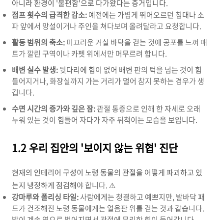
아니라 환경이 '불편함'으로 다가왔다는 증거입니다.
점프 횟수의 급격한 감소:
예전에는 가볍게 뛰어오르던 침대나 소
파 앞에서 망설이거나 주인을 쳐다보며 올려달라고 요청합니다.
활동 범위의 축소:
미끄러운 거실 바닥을 걷는 것에 공포를 느껴 매
트가 깔린 구역이나 카펫 위에서만 머무르려 합니다.
배변 실수 발생:
뒷다리에 힘이 없어 배변 판의 턱을 넘는 것이 힘
들어지거나, 화장실까지 가는 거리가 멀어 참지 못하는 경우가 생
깁니다.
수면 시간의 증가와 깊은 잠:
관절 통증으로 인해 한 자세로 오래
누워 있는 것이 힘들어 자다가 자주 뒤척이는 모습을 보입니다.
1.2 우리 집안의 '보이지 않는 위협' 진단
현재의 인테리어 구성이 노령 동물의 관절을 어떻게 파괴하고 있
는지 냉정하게 점검해야 합니다. ⚠️
강마루와 폴리싱 타일:
사람에게는 청결하고 예쁘지만, 발바닥 패
드가 건조해진 노령 동물에게는 얼음판 위를 걷는 것과 같습니다.
발이 계속 옆으로 벌어지면서 관절에 무리한 힘이 들어갑니다.