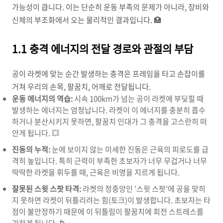
가능성이 큽니다. 이는 단순히 운동 부족의 문제가 아니라, 장비와
신체의 부조화에서 오는 물리적인 결과입니다. 🏥
1.1 충격 에너지의 전달 경로와 관절의 부담
공이 라켓에 맞는 순간 발생하는 충격은 프레임을 타고 손잡이를
거쳐 우리의 손목, 팔꿈치, 어깨로 전달됩니다.
운동 에너지의 역습:
시속 100km가 넘는 공이 라켓에 부딪힐 때
발생하는 에너지는 엄청납니다. 라켓이 이 에너지를 충분히 흡수
하거나 분산시키지 못하면, 팔꿈치 인대가 그 충격을 고스란히 떠
안게 됩니다. 💥
진동의 누적:
눈에 보이지 않는 미세한 진동은 근육의 피로도를 급
격히 높입니다. 특히 근력이 부족한 초보자가 너무 무겁거나 너무
딱딱한 라켓을 휘두를 때, 근육은 비명을 지르게 됩니다.
잘못된 스윗 스팟 타격:
라켓의 정중앙인 '스윗 스팟'에 공을 맞히
지 못하면 라켓이 뒤틀리려는 힘(토크)이 발생합니다. 초보자는 타
점이 불안정하기 때문에 이 뒤틀림이 팔꿈치에 회전 스트레스를