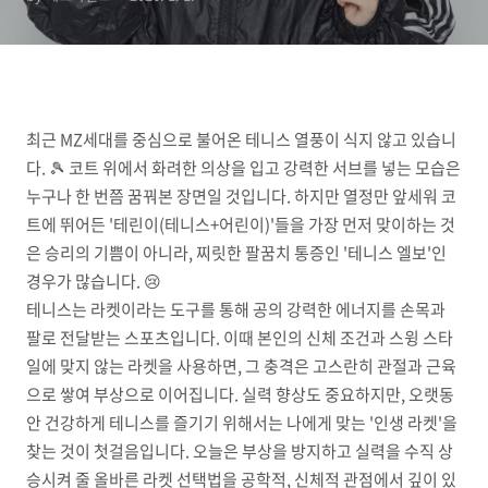
최근 MZ세대를 중심으로 불어온 테니스 열풍이 식지 않고 있습니
다. 🎾 코트 위에서 화려한 의상을 입고 강력한 서브를 넣는 모습은
누구나 한 번쯤 꿈꿔본 장면일 것입니다. 하지만 열정만 앞세워 코
트에 뛰어든 '테린이(테니스+어린이)'들을 가장 먼저 맞이하는 것
은 승리의 기쁨이 아니라, 찌릿한 팔꿈치 통증인 '테니스 엘보'인
경우가 많습니다. 😢
테니스는 라켓이라는 도구를 통해 공의 강력한 에너지를 손목과
팔로 전달받는 스포츠입니다. 이때 본인의 신체 조건과 스윙 스타
일에 맞지 않는 라켓을 사용하면, 그 충격은 고스란히 관절과 근육
으로 쌓여 부상으로 이어집니다. 실력 향상도 중요하지만, 오랫동
안 건강하게 테니스를 즐기기 위해서는 나에게 맞는 '인생 라켓'을
찾는 것이 첫걸음입니다. 오늘은 부상을 방지하고 실력을 수직 상
승시켜 줄 올바른 라켓 선택법을 공학적, 신체적 관점에서 깊이 있