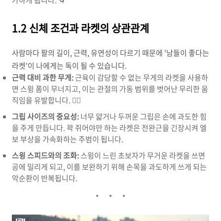
가하게 됩니다. 🌀
1.2 신체 조건과 라켓의 상관관계
사람마다 팔의 길이, 근력, 유연성이 다르기 때문에 '남들이 좋다는
라켓'이 나에게는 독이 될 수 있습니다.
근력 대비 과한 무게:
근육이 감당할 수 없는 무게의 라켓을 사용하
면 스윙 폼이 무너지고, 이는 관절의 가동 범위를 벗어난 무리한 움
직임을 유발합니다. 🏋️‍♂️
그립 사이즈의 중요성:
너무 얇거나 두꺼운 그립은 손에 과도한 힘
을 주게 만듭니다. 꽉 쥐어야만 하는 라켓은 전완근을 긴장시켜 엘
보 부상을 가속화하는 주범이 됩니다.
스윙 스피드와의 조화:
스윙이 느린 초보자가 무거운 라켓을 쓰면
공에 밀리게 되고, 이를 보완하기 위해 손목을 과도하게 쓰게 되는
악순환이 반복됩니다.