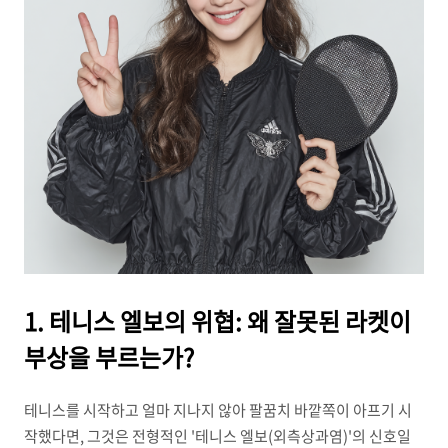
1. 테니스 엘보의 위협: 왜 잘못된 라켓이
부상을 부르는가?
테니스를 시작하고 얼마 지나지 않아 팔꿈치 바깥쪽이 아프기 시
작했다면, 그것은 전형적인 '테니스 엘보(외측상과염)'의 신호일