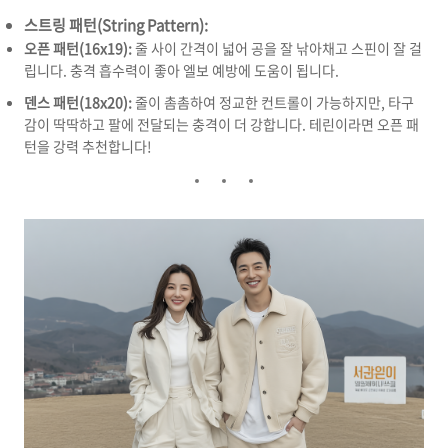
스트링 패턴(String Pattern):
오픈 패턴(16x19):
줄 사이 간격이 넓어 공을 잘 낚아채고 스핀이 잘 걸
립니다. 충격 흡수력이 좋아 엘보 예방에 도움이 됩니다.
덴스 패턴(18x20):
줄이 촘촘하여 정교한 컨트롤이 가능하지만, 타구
감이 딱딱하고 팔에 전달되는 충격이 더 강합니다. 테린이라면 오픈 패
턴을 강력 추천합니다!