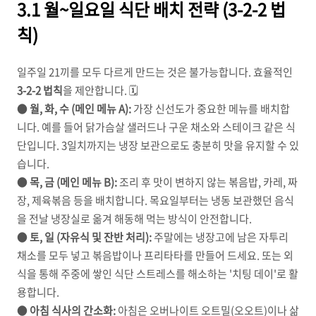
3.1 월~일요일 식단 배치 전략 (3-2-2 법
칙)
일주일 21끼를 모두 다르게 만드는 것은 불가능합니다. 효율적인
3-2-2 법칙
을 제안합니다. 🗓️
●
월, 화, 수 (메인 메뉴 A):
가장 신선도가 중요한 메뉴를 배치합
니다. 예를 들어 닭가슴살 샐러드나 구운 채소와 스테이크 같은 식
단입니다. 3일치까지는 냉장 보관으로도 충분히 맛을 유지할 수 있
습니다.
●
목, 금 (메인 메뉴 B):
조리 후 맛이 변하지 않는 볶음밥, 카레, 짜
장, 제육볶음 등을 배치합니다. 목요일부터는 냉동 보관했던 음식
을 전날 냉장실로 옮겨 해동해 먹는 방식이 안전합니다.
●
토, 일 (자유식 및 잔반 처리):
주말에는 냉장고에 남은 자투리
채소를 모두 넣고 볶음밥이나 프리타타를 만들어 드세요. 또는 외
식을 통해 주중에 쌓인 식단 스트레스를 해소하는 '치팅 데이'로 활
용합니다.
●
아침 식사의 간소화:
아침은 오버나이트 오트밀(오오트)이나 삶