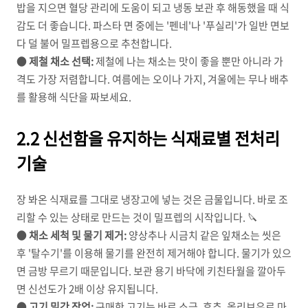
밥을 지으면 혈당 관리에 도움이 되고 냉동 보관 후 해동했을 때 식
감도 더 좋습니다. 파스타 면 중에는 '펜네'나 '푸실리'가 일반 면보
다 덜 불어 밀프렙용으로 추천합니다.
●
제철 채소 선택:
제철에 나는 채소는 맛이 좋을 뿐만 아니라 가
격도 가장 저렴합니다. 여름에는 오이나 가지, 겨울에는 무나 배추
를 활용해 식단을 짜보세요.
2.2 신선함을 유지하는 식재료별 전처리
기술
장 봐온 식재료를 그대로 냉장고에 넣는 것은 금물입니다. 바로 조
리할 수 있는 상태로 만드는 것이 밀프렙의 시작입니다. 🔪
●
채소 세척 및 물기 제거:
양상추나 시금치 같은 잎채소는 씻은
후 '탈수기'를 이용해 물기를 완전히 제거해야 합니다. 물기가 있으
면 금방 무르기 때문입니다. 보관 용기 바닥에 키친타월을 깔아두
면 신선도가 2배 이상 유지됩니다.
●
고기 밑간 작업:
구매한 고기는 바로 소금, 후추, 올리브유로 마