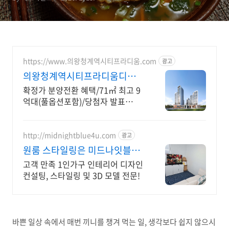
https://www.의왕청계역시티프라디움.com
광고
의왕청계역시티프라디움디하모
니
확정가 분양전환 혜택/71㎡ 최고 9
억대(풀옵션포함)/당첨자 발표
7.23(목)
http://midnightblue4u.com
광고
원룸 스타일링은 미드나잇블루
상담 시 스타일링 할인!
고객 만족 1인가구 인테리어 디자인
컨설팅, 스타일링 및 3D 모델 전문!
바쁜 일상 속에서 매번 끼니를 챙겨 먹는 일, 생각보다 쉽지 않으시