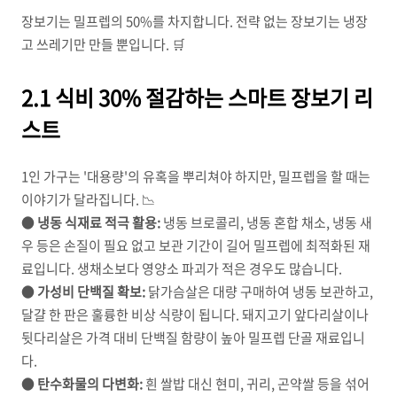
장보기는 밀프렙의 50%를 차지합니다. 전략 없는 장보기는 냉장
고 쓰레기만 만들 뿐입니다. 🛒
2.1 식비 30% 절감하는 스마트 장보기 리
스트
1인 가구는 '대용량'의 유혹을 뿌리쳐야 하지만, 밀프렙을 할 때는
이야기가 달라집니다. 📉
●
냉동 식재료 적극 활용:
냉동 브로콜리, 냉동 혼합 채소, 냉동 새
우 등은 손질이 필요 없고 보관 기간이 길어 밀프렙에 최적화된 재
료입니다. 생채소보다 영양소 파괴가 적은 경우도 많습니다.
●
가성비 단백질 확보:
닭가슴살은 대량 구매하여 냉동 보관하고,
달걀 한 판은 훌륭한 비상 식량이 됩니다. 돼지고기 앞다리살이나
뒷다리살은 가격 대비 단백질 함량이 높아 밀프렙 단골 재료입니
다.
●
탄수화물의 다변화:
흰 쌀밥 대신 현미, 귀리, 곤약쌀 등을 섞어