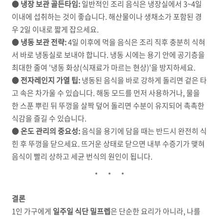
●
냉장 보관 골든타임:
일반적인 조리 음식은 냉장실에서 3~4일
이내에 섭취하는 것이 좋습니다. 해산물이나 생채소가 포함된 경
우 2일 이내로 짧게 잡으세요.
●
냉동 보관 전략:
4일 이후에 먹을 음식은 조리 직후 충분히 식혀
서 바로 냉동실로 보내야 합니다. 냉동 시에는 용기 안에 공기층을
최대한 줄여 '냉동 화상(식재료가 마르는 현상)'을 방지하세요.
●
전자레인지 가열 팁:
냉동된 음식을 바로 강하게 돌리면 겉은 타
고 속은 차가울 수 있습니다. 해동 모드를 먼저 사용하거나, 물을
한 스푼 뿌린 뒤 뚜껑을 살짝 덮어 돌리면 수분이 유지되어 촉촉한
식감을 즐길 수 있습니다.
●
온도 관리의 중요성:
음식을 용기에 담을 때는 반드시 완전히 식
힌 후 뚜껑을 닫으세요. 뜨거운 상태로 닫으면 내부 수증기가 맺혀
음식이 빨리 상하고 세균 번식의 원인이 됩니다.
결론
1인 가구에게
일주일 식단 밀프렙
은 단순한 요리가 아니라, 나를