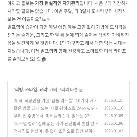
아끼고 돌보는
가장 현실적인 자기관리
입니다. 처음부터 거창하게
시작할 필요는 없습니다. 이번 주말, 딱 3일치 도시락부터 시작해
보는 건 어떨까요? 🍱✨
밀프렙이 습관이 되면 매일 아침 메뉴 고민 없이 가방에 도시락을
챙기는 즐거움, 그리고 한 달 뒤 눈에 띄게 줄어든 식비와 가벼워진
몸을 발견하게 될 것입니다. 1인 가구라고 해서 대충 먹는 시대는
지났습니다. 이제 밀프렙과 함께 건강하고 스마트한 미식 라이프
를 즐겨보세요! 💪🏠
'
리빙. 스타일. 요리
' 카테고리의 다른 글
3040 직장인을 위한 '캡슐 워드롭': 10가지 아이
2026.01.21
템으로 완성하는 30일 출근룩
좁은 방을 넓게 쓰는 '제로 웨이스트(Zero-wast
2026.01.16
(1)
e) 모듈러 가구' 배치법
우리 집 주방에서 '미세플라스틱' 없애는 5가지
2026.01.09
(1)
교체 아이템
'퍼스널 컬러' 실패 없는 자가 진단법과 톤별 인생
2026.01.06
(1)
립스틱 매칭 가이드
전세집도 괜찮아! 못 없이 조명으로 집안 분위기
2026.01.02
(0)