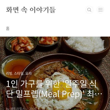
본문 바로가기
화면 속 이야기들
홈
리빙. 스타일. 요리
1인 가구를 위한 '일주일 식
단 밀프렙(Meal Prep)' 최적
화 가이드
by 페트라힐스
2026. 1. 13.