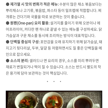
●
재가열 시 맛의 변화가 적은 메뉴:
수분이 많은 채소 볶음보다는
뿌리채소나 고기류, 볶음밥, 파스타 등이 밀프렙에 적합합니다. 찌
개류는 건더기와 국물을 따로 보관하는 것이 좋습니다.
●
원팬(One-pan) 요리 활용:
설거지를 줄이기 위해 오븐이나 에
어프라이어, 커다란 팬 하나로 끝낼 수 있는 메뉴를 구성하세요. 닭
가슴살과 구운 채소를 동시에 조리하는 방식이 대표적입니다.
●
단백질 중심의 구성:
포만감을 오래 유지하기 위해 닭가슴살, 돼
지고기 뒷다리살, 두부, 달걀 등 저렴하면서도 질 좋은 단백질을 메
인으로 잡으세요.
●
소스의 분리:
샐러드나 면 요리의 경우, 소스를 미리 뿌려두면
재료가 변질되거나 떡이 질 수 있습니다. 소스는 반드시 별도의 작
은 용기에 담아 보관하는 것이 핵심입니다.