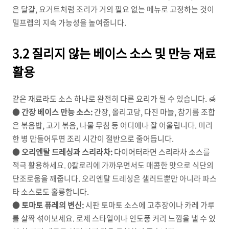
은 달걀, 요거트처럼 조리가 거의 필요 없는 메뉴로 고정하는 것이
밀프렙의 지속 가능성을 높여줍니다.
3.2 질리지 않는 베이스 소스 및 만능 재료
활용
같은 재료라도 소스 하나로 완전히 다른 요리가 될 수 있습니다. 🍯
●
간장 베이스 만능 소스:
간장, 올리고당, 다진 마늘, 참기름 조합
은 볶음밥, 고기 볶음, 나물 무침 등 어디에나 잘 어울립니다. 미리
한 병 만들어두면 조리 시간이 절반으로 줄어듭니다.
●
오리엔탈 드레싱과 스리라차:
다이어터라면 스리라차 소스를
적극 활용하세요. 0칼로리에 가까우면서도 매콤한 맛으로 식단의
단조로움을 깨줍니다. 오리엔탈 드레싱은 샐러드뿐만 아니라 파스
타 소스로도 훌륭합니다.
●
토마토 퓨레의 변신:
시판 토마토 소스에 고추장이나 카레 가루
를 살짝 섞어보세요. 로제 스타일이나 인도풍 커리 느낌을 낼 수 있