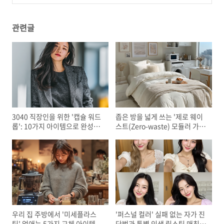
를 180도 바꾸는 '레이어드 조명' 기법
(0)
관련글
3040 직장인을 위한 '캡슐 워드
좁은 방을 넓게 쓰는 '제로 웨이
롭': 10가지 아이템으로 완성하
스트(Zero-waste) 모듈러 가
는 30일 출근룩
구' 배치법
우리 집 주방에서 '미세플라스
'퍼스널 컬러' 실패 없는 자가 진
틱' 없애는 5가지 교체 아이템
단법과 톤별 인생 립스틱 매칭