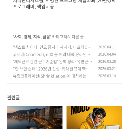
지식관리시스템, 저렴한 프로그램 개발의뢰 ,20년경력
프로그래머, 책임시공
'
사회. 경제. 지식. 금융
' 카테고리의 다른 글
'넥스트 차이나' 인도 증시 파헤치기: 니프티 50
2026.04.11
(Nifty 50) ETF 투자 전 반드시 알아야 할 리스크
코세라(Coursera), edX 등 해외 대학 온라인 공
2026.04.04
와 기회
개 강좌(MOOC)로 스펙 쌓는 법
(1)
'재택근무 관련 근로기준법' 완벽 정리: 유연근무
2026.03.28
(0)
제의 권리와 의무
"안 쓰면 손해" 2026년 신설·확대된 '3대 핵심
2026.03.21
(0)
절세 혜택' 총정리
슈링크플레이션(Shrinkflation)에 대처하는 소
2026.03.14
(1)
비자 가이드: 용량은 줄고 가격은 그대로인 상품
찾는 법
(0)
관련글