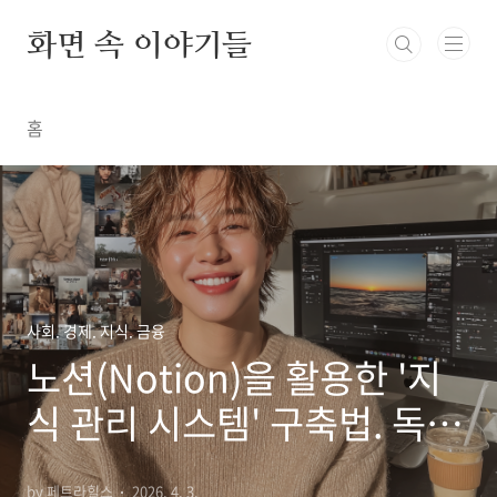
본문 바로가기
화면 속 이야기들
홈
사회. 경제. 지식. 금융
노션(Notion)을 활용한 '지
식 관리 시스템' 구축법. 독서
기록, 업무 로그, 개인 프로젝
by 페트라힐스
2026. 4. 3.