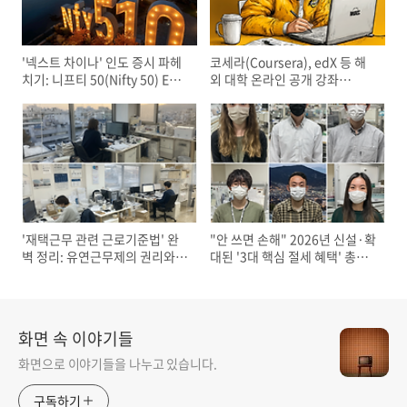
'넥스트 차이나' 인도 증시 파헤
코세라(Coursera), edX 등 해
치기: 니프티 50(Nifty 50) ETF
외 대학 온라인 공개 강좌
투자 전 반드시 알아야 할 리스
(MOOC)로 스펙 쌓는 법
크와 기회
'재택근무 관련 근로기준법' 완
"안 쓰면 손해" 2026년 신설·확
벽 정리: 유연근무제의 권리와
대된 '3대 핵심 절세 혜택' 총정
의무
리
화면 속 이야기들
화면으로 이야기들을 나누고 있습니다.
구독하기