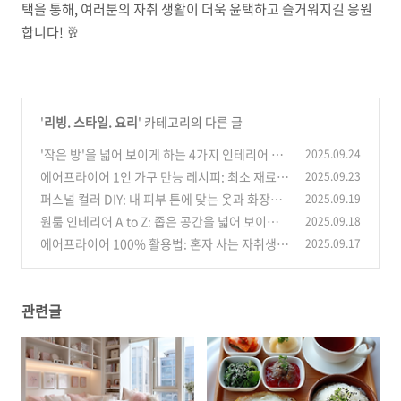
택을 통해, 여러분의 자취 생활이 더욱 윤택하고 즐거워지길 응원
합니다! 🥂
'
리빙. 스타일. 요리
' 카테고리의 다른 글
'작은 방'을 넓어 보이게 하는 4가지 인테리어 꿀
2025.09.24
팁: 수납부터 조명까지
에어프라이어 1인 가구 만능 레시피: 최소 재료,
2025.09.23
(0)
최대 효율
퍼스널 컬러 DIY: 내 피부 톤에 맞는 옷과 화장품
2025.09.19
(0)
찾기
원룸 인테리어 A to Z: 좁은 공간을 넓어 보이게
2025.09.18
(1)
만드는 마법 같은 팁
에어프라이어 100% 활용법: 혼자 사는 자취생을
2025.09.17
(0)
위한 간편 요리 레시피
(2)
관련글