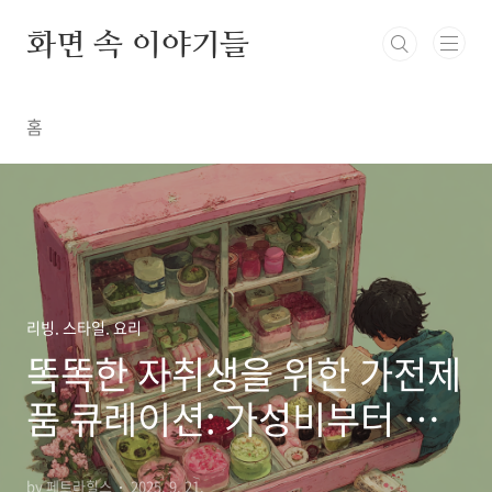
본문 바로가기
화면 속 이야기들
홈
리빙. 스타일. 요리
똑똑한 자취생을 위한 가전제
품 큐레이션: 가성비부터 미
니멀까지
by 페트라힐스
2025. 9. 21.