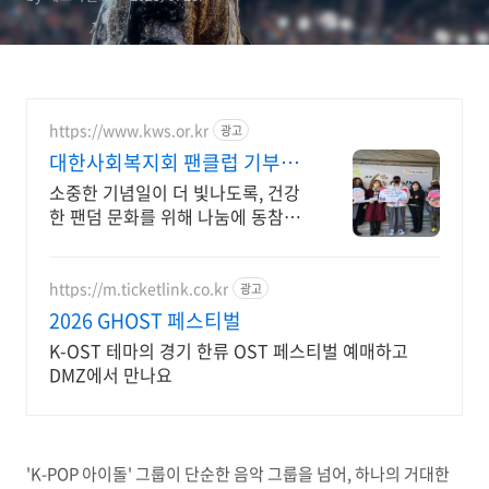
https://www.kws.or.kr
광고
대한사회복지회 팬클럽 기부
SINCE 1954
소중한 기념일이 더 빛나도록, 건강
한 팬덤 문화를 위해 나눔에 동참해
주세요. 영유아, 장애아동 돌봄치료,
미혼모 및 가정위탁지원 등 1천여
명 아동 보호 지원
https://m.ticketlink.co.kr
광고
2026 GHOST 페스티벌
K-OST 테마의 경기 한류 OST 페스티벌 예매하고
DMZ에서 만나요
'K-POP 아이돌' 그룹이 단순한 음악 그룹을 넘어, 하나의 거대한