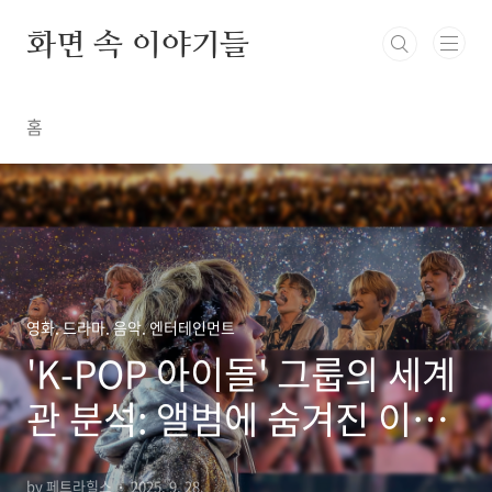
본문 바로가기
화면 속 이야기들
홈
영화. 드라마. 음악. 엔터테인먼트
'K-POP 아이돌' 그룹의 세계
관 분석: 앨범에 숨겨진 이야
기와 팬덤 문화
by 페트라힐스
2025. 9. 28.