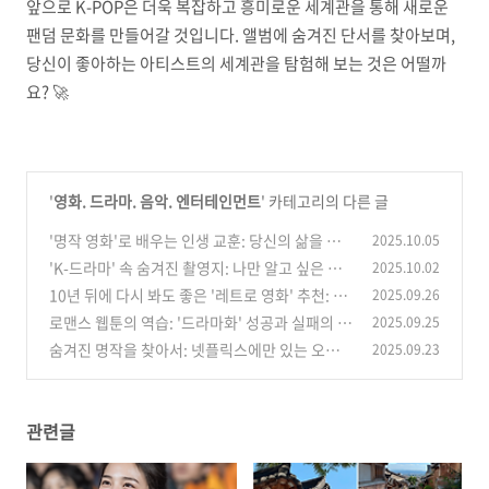
앞으로 K-POP은 더욱 복잡하고 흥미로운 세계관을 통해 새로운
팬덤 문화를 만들어갈 것입니다. 앨범에 숨겨진 단서를 찾아보며,
당신이 좋아하는 아티스트의 세계관을 탐험해 보는 것은 어떨까
요? 🚀
'
영화. 드라마. 음악. 엔터테인먼트
' 카테고리의 다른 글
'명작 영화'로 배우는 인생 교훈: 당신의 삶을 바
2025.10.05
꾸는 한 줄 명대사
'K-드라마' 속 숨겨진 촬영지: 나만 알고 싶은 로
2025.10.02
(0)
컬 여행지
10년 뒤에 다시 봐도 좋은 '레트로 영화' 추천: 추
2025.09.26
(1)
억과 감성 여행
로맨스 웹툰의 역습: '드라마화' 성공과 실패의 결
2025.09.25
(0)
정적 차이
숨겨진 명작을 찾아서: 넷플릭스에만 있는 오리
2025.09.23
(0)
지널 애니메이션 추천
(1)
관련글