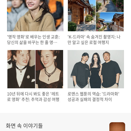
'명작 영화'로 배우는 인생 교훈:
'K-드라마' 속 숨겨진 촬영지: 나
당신의 삶을 바꾸는 한 줄 명대
만 알고 싶은 로컬 여행지
사
10년 뒤에 다시 봐도 좋은 '레트
로맨스 웹툰의 역습: '드라마화'
로 영화' 추천: 추억과 감성 여행
성공과 실패의 결정적 차이
화면 속 이야기들