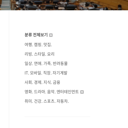
분류 전체보기
여행. 캠핑. 맛집.
리빙. 스타일. 요리
일상. 연애. 가족. 반려동물
IT. 모바일. 직장. 자기계발
사회. 경제. 지식. 금융
영화. 드라마. 음악. 엔터테인먼트
취미. 건강. 스포츠. 자동차.