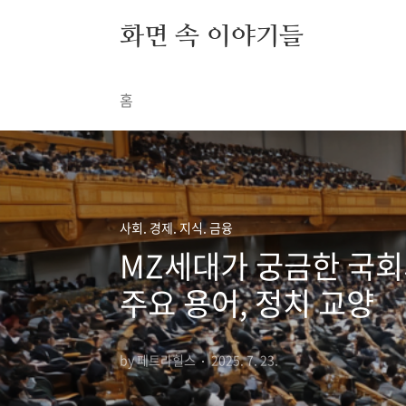
본문 바로가기
화면 속 이야기들
홈
사회. 경제. 지식. 금융
MZ세대가 궁금한 국회의
주요 용어, 정치 교양
by 페트라힐스
2025. 7. 23.