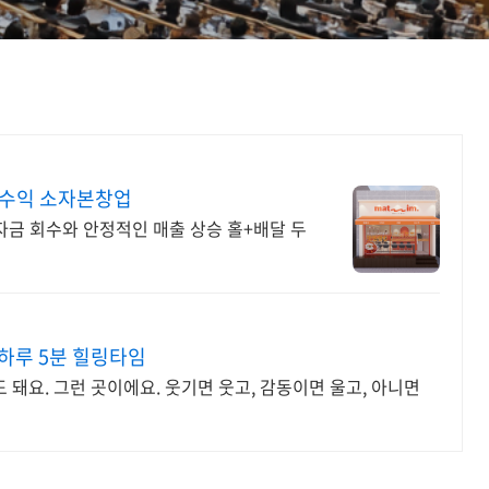
고수익 소자본창업
투자금 회수와 안정적인 매출 상승 홀+배달 두
하루 5분 힐링타임
 돼요. 그런 곳이에요. 웃기면 웃고, 감동이면 울고, 아니면