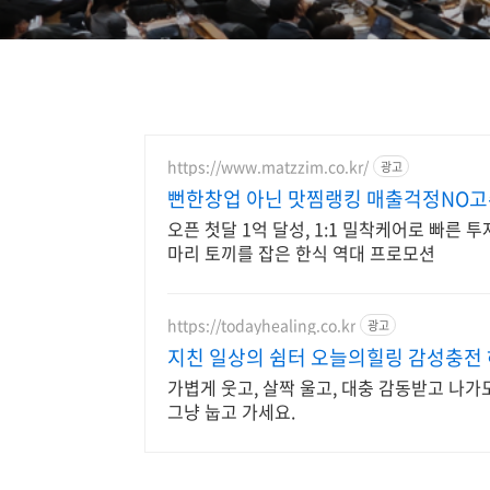
https://www.matzzim.co.kr/
광고
뻔한창업 아닌 맛찜랭킹 매출걱정NO
오픈 첫달 1억 달성, 1:1 밀착케어로 빠른 
마리 토끼를 잡은 한식 역대 프로모션
https://todayhealing.co.kr
광고
지친 일상의 쉼터 오늘의힐링 감성충전 
가볍게 웃고, 살짝 울고, 대충 감동받고 나가도
그냥 눕고 가세요.