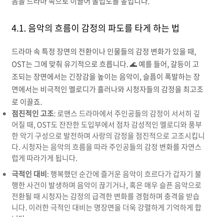
음을 드라마 속으로 이끌어 몰입도를 높입니다.
4.1. 음악의 흐름이 감정의 파도를 타게 하는 법
드라마 속 특정 장면의 전환이나 인물들의 감정 변화가 있을 때,
OST는 그에 맞춰 유기적으로 흐릅니다. 🌊 예를 들어, 갈등이 고
조되는 장면에서는 긴장감을 높이는 음악이, 슬픔이 폭발하는 장
면에서는 비극적인 멜로디가 흘러나와 시청자들의 감정을 최고조
로 이끌죠.
점진적인 고조
: 로맨스 드라마에서 주인공들의 감정이 서서히 깊
어질 때, OST도 잔잔한 도입부에서 점차 감성적인 멜로디와 풍부
한 악기 구성으로 발전하며 사랑의 감정을 점진적으로 고조시킵니
다. 시청자는 음악의 흐름을 따라 주인공들의 감정 변화를 자연스
럽게 따라가게 됩니다.
극적인 대비
: 행복했던 순간에 즐거운 음악이 흐르다가 갑자기 불
행한 사건이 발생하며 음악이 끊기거나, 혹은 매우 슬픈 음악으로
전환될 때 시청자는 감정의 급격한 변화를 경험하며 충격을 받습
니다. 이러한 극적인 대비는 명장면을 더욱 강렬하게 기억하게 합