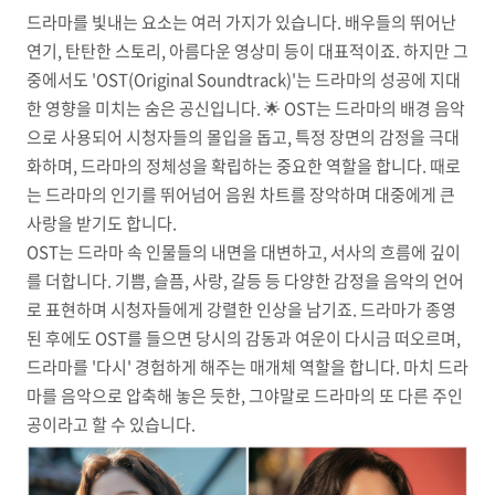
드라마를 빛내는 요소는 여러 가지가 있습니다. 배우들의 뛰어난
연기, 탄탄한 스토리, 아름다운 영상미 등이 대표적이죠. 하지만 그
중에서도 'OST(Original Soundtrack)'는 드라마의 성공에 지대
한 영향을 미치는 숨은 공신입니다. 🌟 OST는 드라마의 배경 음악
으로 사용되어 시청자들의 몰입을 돕고, 특정 장면의 감정을 극대
화하며, 드라마의 정체성을 확립하는 중요한 역할을 합니다. 때로
는 드라마의 인기를 뛰어넘어 음원 차트를 장악하며 대중에게 큰
사랑을 받기도 합니다.
OST는 드라마 속 인물들의 내면을 대변하고, 서사의 흐름에 깊이
를 더합니다. 기쁨, 슬픔, 사랑, 갈등 등 다양한 감정을 음악의 언어
로 표현하며 시청자들에게 강렬한 인상을 남기죠. 드라마가 종영
된 후에도 OST를 들으면 당시의 감동과 여운이 다시금 떠오르며,
드라마를 '다시' 경험하게 해주는 매개체 역할을 합니다. 마치 드라
마를 음악으로 압축해 놓은 듯한, 그야말로 드라마의 또 다른 주인
공이라고 할 수 있습니다.