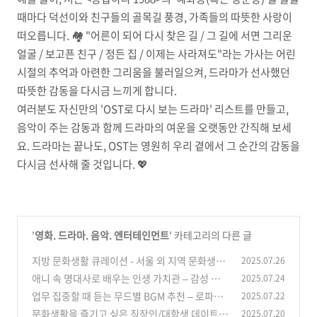
때마다 덕선이와 친구들의 골목길 풍경, 가족들의 따뜻한 사랑이
떠오릅니다. 🏘️ "어른이 되어 다시 찾은 길 / 그 길에 서면 그리운
얼굴 / 보고픈 친구 / 정든 집 / 이제는 사라져도"라는 가사는 어린
시절의 추억과 아련한 그리움을 불러일으켜, 드라마가 선사했던
따뜻한 감동을 다시금 느끼게 합니다.
여러분도 자신만의 'OST로 다시 보는 드라마' 리스트를 만들고,
음악이 주는 감동과 함께 드라마의 여운을 오랫동안 간직해 보세
요. 드라마는 끝나도, OST는 영원히 우리 곁에서 그 순간의 감동을
다시금 선사해 줄 것입니다. 💖
'
영화. 드라마. 음악. 엔터테인먼트
' 카테고리의 다른 글
지방 문화생활 큐레이션 - 서울 외 지역 문화생활
2025.07.26
즐기기, 이색 전시ㆍ공연 찾기, 콘텐츠 정보
애니 속 명대사로 배우는 인생 가치관 – 감성 큐
2025.07.24
(9)
레이션, 작품별 명대사, 해석과 감정 공유, 현실
업무 집중할 때 듣는 무드별 BGM 추천 – 로파이,
2025.07.22
적용
재즈, 클래식, 재택근무ㆍ프리랜서ㆍ공부할 때,
(10)
문화생활을 즐기고 싶은 직장인/대학생 데이트
2025.07.20