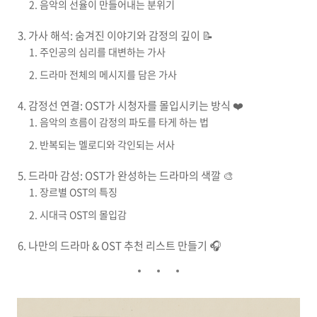
음악의 선율이 만들어내는 분위기
가사 해석: 숨겨진 이야기와 감정의 깊이 📝
주인공의 심리를 대변하는 가사
드라마 전체의 메시지를 담은 가사
감정선 연결: OST가 시청자를 몰입시키는 방식 ❤️
음악의 흐름이 감정의 파도를 타게 하는 법
반복되는 멜로디와 각인되는 서사
드라마 감성: OST가 완성하는 드라마의 색깔 🎨
장르별 OST의 특징
시대극 OST의 몰입감
나만의 드라마 & OST 추천 리스트 만들기 🎧