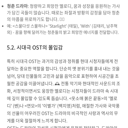
청춘 드라마
: 청량하고 희망찬 멜로디, 꿈과 성장을 응원하는 가사
가 담긴 곡들이 많습니다. 때로는 좌절과 방황의 감정을 담아 청춘
의 아픔을 위로하기도 합니다. 🏃‍♀️
예: <스물다섯 스물하나> 'Starlight' (태일), 'With' (김태리, 남주혁
외) - 꿈을 향해 달려가는 청춘들의 밝고 희망찬 에너지를 전달합니다.
5.2. 시대극 OST의 몰입감
특히 시대극 OST는 과거의 감성과 정취를 현대 시청자들에게 전
달하는 중요한 역할을 합니다. 단순히 옛 분위기를 흉내 내는 것을
넘어, 당대 인물들의 고민과 삶을 음악으로 표현하여 시공간을 초
월한 공감을 이끌어냅니다. 🕰️ 전통 악기와 현대적인 사운드의 조
화, 서정적이면서도 웅장한 멜로디는 시청자들이 드라마 속 시대
에 깊이 몰입할 수 있도록 돕습니다. <옷소매 붉은 끝동>의 '멜로
디' (벤)나 <연모>의 '이별가' (백지영)처럼, 애절한 가사와 국악풍
의 선율이 어우러진 OST는 드라마의 비극적인 사랑과 역사의 무
게를 더욱 절절하게 느끼게 합니다.