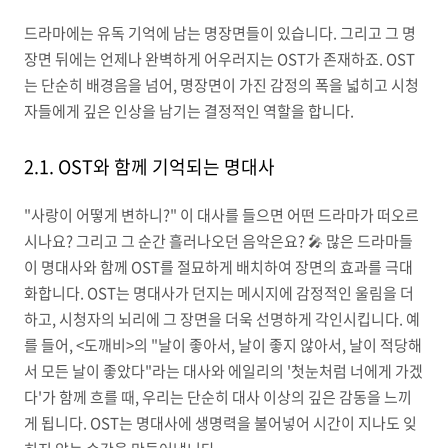
드라마에는 유독 기억에 남는 명장면들이 있습니다. 그리고 그 명
장면 뒤에는 언제나 완벽하게 어우러지는 OST가 존재하죠. OST
는 단순히 배경음을 넘어, 명장면이 가진 감정의 폭을 넓히고 시청
자들에게 깊은 인상을 남기는 결정적인 역할을 합니다.
2.1. OST와 함께 기억되는 명대사
"사랑이 어떻게 변하니?" 이 대사를 들으면 어떤 드라마가 떠오르
시나요? 그리고 그 순간 흘러나오던 음악은요? 🎤 많은 드라마들
이 명대사와 함께 OST를 절묘하게 배치하여 장면의 효과를 극대
화합니다. OST는 명대사가 던지는 메시지에 감정적인 울림을 더
하고, 시청자의 뇌리에 그 장면을 더욱 선명하게 각인시킵니다. 예
를 들어, <도깨비>의 "날이 좋아서, 날이 좋지 않아서, 날이 적당해
서 모든 날이 좋았다"라는 대사와 에일리의 '첫눈처럼 너에게 가겠
다'가 함께 흐를 때, 우리는 단순히 대사 이상의 깊은 감동을 느끼
게 됩니다. OST는 명대사에 생명력을 불어넣어 시간이 지나도 잊