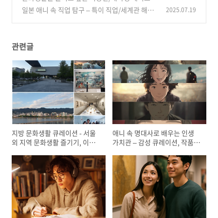
플레이리스트 추천
코스 추천 - 전시, 축제, 문화 행사 즐기기, 위치·
(4)
일본 애니 속 직업 탐구 – 특이 직업/세계관 해석,
2025.07.19
일정·예약 팁
현실 직업과의 비교, 명대사·장면
(6)
(3)
관련글
지방 문화생활 큐레이션 - 서울
애니 속 명대사로 배우는 인생
외 지역 문화생활 즐기기, 이색
가치관 – 감성 큐레이션, 작품별
전시ㆍ공연 찾기, 콘텐츠 정보
명대사, 해석과 감정 공유, 현실
적용