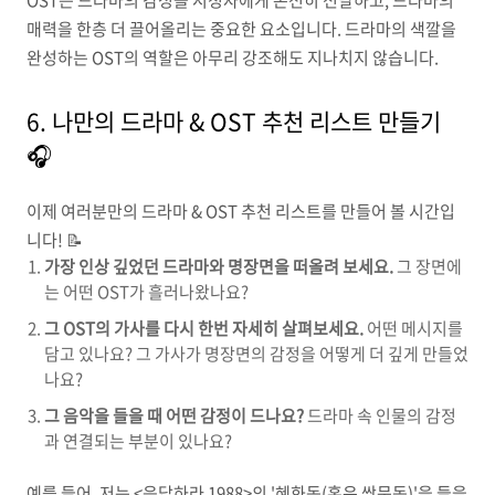
OST는 드라마의 감성을 시청자에게 온전히 전달하고, 드라마의
매력을 한층 더 끌어올리는 중요한 요소입니다. 드라마의 색깔을
완성하는 OST의 역할은 아무리 강조해도 지나치지 않습니다.
6. 나만의 드라마 & OST 추천 리스트 만들기
🎧
이제 여러분만의 드라마 & OST 추천 리스트를 만들어 볼 시간입
니다! 📝
가장 인상 깊었던 드라마와 명장면을 떠올려 보세요.
그 장면에
는 어떤 OST가 흘러나왔나요?
그 OST의 가사를 다시 한번 자세히 살펴보세요.
어떤 메시지를
담고 있나요? 그 가사가 명장면의 감정을 어떻게 더 깊게 만들었
나요?
그 음악을 들을 때 어떤 감정이 드나요?
드라마 속 인물의 감정
과 연결되는 부분이 있나요?
예를 들어, 저는 <응답하라 1988>의 '혜화동(혹은 쌍문동)'을 들을