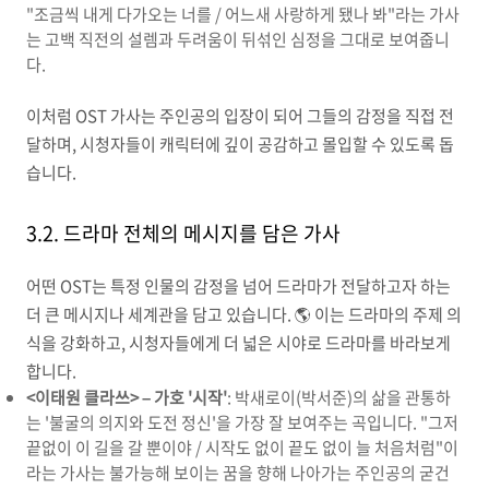
"조금씩 내게 다가오는 너를 / 어느새 사랑하게 됐나 봐"라는 가사
는 고백 직전의 설렘과 두려움이 뒤섞인 심정을 그대로 보여줍니
다.
이처럼 OST 가사는 주인공의 입장이 되어 그들의 감정을 직접 전
달하며, 시청자들이 캐릭터에 깊이 공감하고 몰입할 수 있도록 돕
습니다.
3.2. 드라마 전체의 메시지를 담은 가사
어떤 OST는 특정 인물의 감정을 넘어 드라마가 전달하고자 하는
더 큰 메시지나 세계관을 담고 있습니다. 🌎 이는 드라마의 주제 의
식을 강화하고, 시청자들에게 더 넓은 시야로 드라마를 바라보게
합니다.
<이태원 클라쓰> – 가호 '시작'
: 박새로이(박서준)의 삶을 관통하
는 '불굴의 의지와 도전 정신'을 가장 잘 보여주는 곡입니다. "그저
끝없이 이 길을 갈 뿐이야 / 시작도 없이 끝도 없이 늘 처음처럼"이
라는 가사는 불가능해 보이는 꿈을 향해 나아가는 주인공의 굳건