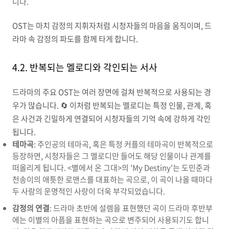
니다.
OST는 마치 감정의 지휘자처럼 시청자들의 마음을 움직이며, 드
라마 속 감정의 파도를 함께 타게 합니다.
4.2. 반복되는 멜로디와 각인되는 서사
드라마의 주요 OST는 여러 장면에 걸쳐 반복적으로 사용되는 경
우가 많습니다. 🔄 이처럼 반복되는 멜로디는 특정 인물, 관계, 혹
은 사건과 긴밀하게 연결되어 시청자들의 기억 속에 강하게 각인
됩니다.
테마곡
: 주인공의 테마곡, 혹은 특정 커플의 테마곡이 반복적으로
등장하면, 시청자들은 그 멜로디만 들어도 해당 인물이나 관계를
떠올리게 됩니다. <별에서 온 그대>의 'My Destiny'는 도민준과
천송이의 애틋한 로맨스를 대표하는 곡으로, 이 곡이 나올 때마다
두 사람의 운명적인 사랑이 더욱 부각되었습니다.
감정의 연결
: 드라마 초반에 설렘을 표현했던 곡이 드라마 후반부
에는 이별의 아픔을 표현하는 곡으로 변주되어 사용되기도 합니