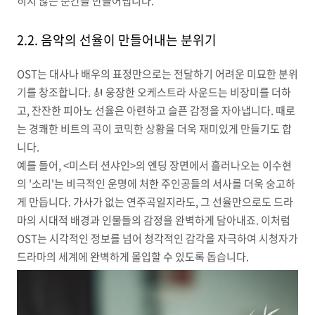
히지 않는 순간을 만들어냅니다.
2.2. 음악의 선율이 만들어내는 분위기
OST는 대사나 배우의 표정만으로는 전달하기 어려운 미묘한 분위
기를 창조합니다. 🎻 웅장한 오케스트라 사운드는 비장미를 더하
고, 잔잔한 피아노 선율은 아련하고 슬픈 감정을 자아냅니다. 때로
는 경쾌한 비트의 곡이 코믹한 상황을 더욱 재미있게 만들기도 합
니다.
예를 들어, <미스터 션샤인>의 엔딩 장면에서 흘러나오는 이수현
의 '소리'는 비극적인 운명에 처한 주인공들의 서사를 더욱 숭고하
게 만듭니다. 가사가 없는 연주곡일지라도, 그 선율만으로도 드라
마의 시대적 배경과 인물들의 감정을 완벽하게 담아내죠. 이처럼
OST는 시각적인 정보를 넘어 청각적인 감각을 자극하여 시청자가
드라마의 세계에 완벽하게 몰입할 수 있도록 돕습니다.