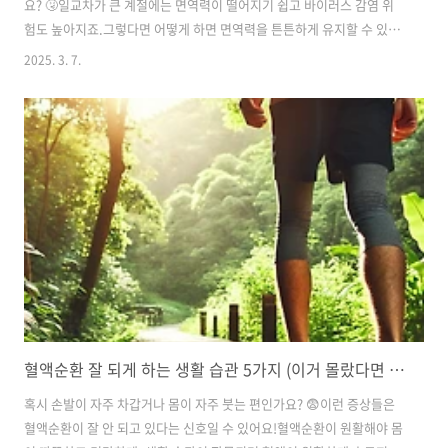
요? 🤧일교차가 큰 계절에는 면역력이 떨어지기 쉽고 바이러스 감염 위
험도 높아지죠.그렇다면 어떻게 하면 면역력을 튼튼하게 유지할 수 있을
까요?정답은 올바른 식습관과 건강한 생활 습관!오늘은 면역력을 높이는
2025. 3. 7.
음식 & 생활 습관을 정리해 드릴게요.이 방법들만 실천하면 감기 걱정 없
이 건강한 환절기를 보낼 수 있을 거예요! 🚀✅ 1. 비타민 C가 풍부한 음
식 챙겨 먹기 🍊비타민 C는 면역력 강화에 필수적인 영양소예요!체내 항
산화 작용을 도와 바이러스나 세균으로부터 몸을 보호해 줍니다.🔹 비타
민 C가 풍부한 음식감귤류 (오렌지, 레몬, 귤) 🍋키위 🥝딸기 🍓브로콜리
🥦파프리카 🫑📌 Tip: 비타민 C는 체내에서 합성되지 않..
혈액순환 잘 되게 하는 생활 습관 5가지 (이거 몰랐다면 필독!)
혹시 손발이 자주 차갑거나 몸이 자주 붓는 편인가요? 😨이런 증상들은
혈액순환이 잘 안 되고 있다는 신호일 수 있어요!혈액순환이 원활해야 몸