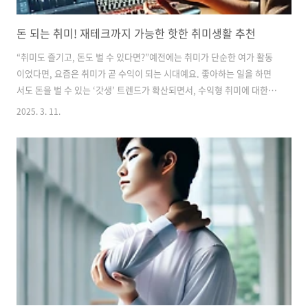
돈 되는 취미! 재테크까지 가능한 핫한 취미생활 추천
“취미도 즐기고, 돈도 벌 수 있다면?”예전에는 취미가 단순한 여가 활동
이었다면, 요즘은 취미가 곧 수익이 되는 시대예요. 좋아하는 일을 하면
서도 돈을 벌 수 있는 ‘갓생’ 트렌드가 확산되면서, 수익형 취미에 대한
관심이 높아지고 있죠.그렇다면 어떤 취미가 재테크까지 연결될 수 있을
2025. 3. 11.
까요? 지금부터 핫한 돈 되는 취미생활을 소개할게요! 😊1. 🎨 디지털 아
트 & 굿즈 제작 – 그림 실력이 돈이 된다!그림 그리는 게 취미라면? 이제
는 종이에만 그릴 필요 없어요. 디지털 아트를 활용하면 수익을 낼 수 있
는 방법이 무궁무진하답니다!✅ 수익 창출 방법‘크몽’, ‘아이콘팜’에서 일
러스트 판매온라인 마켓(스마트스토어, 아이디어스)에서 굿즈 판매 (엽
서, 스티커, 폰케이스 등)NFT(대체 불가능 토큰) 아트 제작 ..