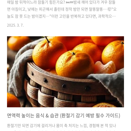
매일 밤 뒤척이느라 잠들기 힘든가요? 🛌💤밤새 깨어 있다가 겨우 잠들
면 아침이고, 낮에는 피곤해서 졸린데 정작 밤만 되면 말똥말똥… 🤯"오
늘도 잠 못 드는 밤이겠지…"이런 고민을 반복하고 있다면, 과학적으로
검증된 숙면 꿀팁 6가지!지금부터 알려드릴 테니 이 방법들만 실천해도
2025. 3. 7.
불면증에서 벗어날 수 있어요! 🚀✅ 1. 취침 & 기상 시간 일정하게 유지
하기 ⏰수면의 질을 높이려면 매일 같은 시간에 자고, 같은 시간에 일어
나는 습관이 중요해요.특히 주말에도 늦잠을 자지 않는 것이 핵심!🔹 왜
중요할까?우리 몸은 생체 리듬(서카디안 리듬)에 따라 움직임일정한 시
간에 잠들고 깨야 수면 패턴이 안정화됨불규칙한 생활은 수면의 질을 낮
추고 불면증을 악화시킴📌 Tip:👉 매일 같은 시간(예: 밤 11시 취침..
면역력 높이는 음식 & 습관 (환절기 감기 예방 필수 가이드)
환절기만 되면 감기에 걸리거나 몸이 축 처지는 느낌, 경험해 본 적 있나