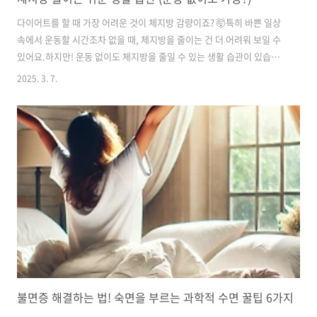
다이어트를 할 때 가장 어려운 것이 체지방 감량이죠? 🤯특히 바쁜 일상
속에서 운동할 시간조차 없을 때, 체지방을 줄이는 건 더 어려워 보일 수
있어요.하지만! 운동 없이도 체지방을 줄일 수 있는 생활 습관이 있습니
다.작은 습관만 바꿔도 기초대사량을 높이고, 지방을 태우는 몸을 만들
2025. 3. 7.
수 있어요!오늘은 운동 없이 체지방 줄이는 6가지 생활 습관을 소개해 드
릴게요.이 습관들을 실천하면 굶지 않고도 건강하게 체지방 감량이 가능
합니다! 🚀✅ 1. 하루 2L 이상 물 마시기 💧물을 충분히 마시는 것만으로
도 체지방 감량에 도움이 됩니다!🔹 물 마시면 좋은 점✔ 신진대사 촉진
→ 지방 연소 속도 증가✔ 포만감 유지 → 과식 예방✔ 노폐물 배출 → 부
종 완화 & 몸이 가벼워짐📌 Tip:👉 식사 30분 전 물..
불면증 해결하는 법! 숙면을 부르는 과학적 수면 꿀팁 6가지