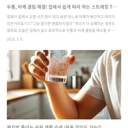
두통, 어깨 결림 해결! 집에서 쉽게 따라 하는 스트레칭 TOP 5
컴퓨터 앞에서 오랜 시간 앉아 있다 보면 어느새 어깨가 뻐근하고 머리가
지끈거리죠? 😵‍💫"그냥 참으면 괜찮아지겠지" 하다가 더 심해지는 경우도
많아요.오늘은 집에서 쉽고 효과적으로 두통과 어깨 결림을 해소할 수 있
는 스트레칭 5가지를 알려드릴게요!따라 하기 쉬우면서도 효과가 좋은
2025. 3. 8.
동작들이니 지금 당장 시도해 보세요!✅ 두통과 어깨 결림의 원인우리가
일상에서 겪는 두통과 어깨 결림은 대부분 근육 긴장과 혈액순환 문제 때
문이에요.✔ 오래 앉아 있거나 나쁜 자세✔ 스트레스와 피로 누적✔ 운동
부족으로 인한 근육 약화✔ 스마트폰, 컴퓨터 사용으로 인한 거북목 증후
군이런 이유로 목과 어깨 근육이 뭉치면서 혈액순환이 잘 안 되고, 신경
이 눌리면서 두통까지 유발하게 돼요.이럴 땐 스트레칭이 최고의 해결책!
🏆..
체지방 줄이는 쉬운 생활 습관 (운동 없이도 가능?)