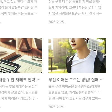
자, 하고 싶긴 한데… 초기 자
집을 구할 때 가장 중요한 게 바로 전세·
많이 들지 않을까?" 🤔사실 부
월세 계약이야. 그런데 부동산 경험이 많
& 공매 투자는 적은 돈으로도
지 않은 사람들은 보증금 사기, 전세 사기,
게 살 수 있는 방법이야.그렇
불리한 계약 조건 등 다양한 위험에 노출
.
2025. 2. 25.
대고 시작하면 위험하겠지?오
될 수 있어.“나는 계약서만 쓰면 끝 아닌
로 시작할 수 있는 부동산 경
가?”라고 생각했다면 오산!오늘은 전세·
 투자 방법을 초보자 눈높이에
월세 계약할 때 반드시 알아야 할 꿀팁과
명해 볼게! 🚀📌 1. 부동산 경
안전한 임대차 계약 방법을 자세히 알려
, 뭐가 다를까?경매와 공매는 모
줄게. 🧐📌 1. 전세 vs 월세, 어떤 게 더 유
동산을 살 수 있는 방법이지만,
리할까?집을 구할 때 전세와 월세 중 어떤
 달라.✅ 부동산 경매란?👉
게 더 좋은지 고민하는 경우가 많아. 각각
하는 공적 매각 절차👉 집주
의 장단점을 먼저 살펴보자.✅ 전세란?보
 갚지 못하거나 세금 체납으
증금을 한꺼번에 내고 월세 없이 사는 방
2030 세대를 위한 재테크 전략! 지금부터 제대로 시작하자
무선 이어폰 고르는 방법! 실패 없는 선택 꿀팁
이 경매로 넘어감👉 일반적으
식이야. 계약 기간이 끝나면 보증금을 돌
 저렴하게 매입 가능✔ 경매
려받을 수 있어.✔ 장점:월세 부담이 없어
0 세대는 부모 세대와는 완전히
요즘 무선 이어폰은 필수템이죠?하지만
진행하며, 매각 허가 절차가
서 고정 지출이 적음보증금을 돌려받으면
환경에서 살고 있어. 월급만으
브랜드도 많고, 가격도 천차만별이라 어
찰 후 잔금 납부까지 시간이
자산을 지킬 수 있음주거 안정성이 높음
 되기 어려운 시대고, 집값은
떤 걸 사야 할지 고민되는 경우가 많아요!
물건의 정보가..
(2년 이상 ..
오르면서 '영끌(영혼까지 끌
🤔오늘은 무선 이어폰을 고를 때 꼭 체크
.
2025. 2. 24.
'주린이(주식+어린이)' 같은 신
해야 할 7가지 기준을 알려드릴게요!나에