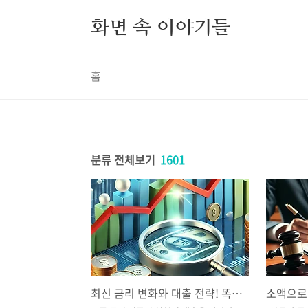
본문 바로가기
화면 속 이야기들
홈
분류 전체보기
1601
최신 금리 변화와 대출 전략! 똑똑하게 돈 빌리는 법