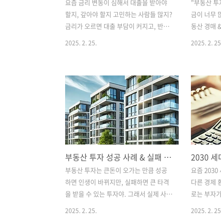
요즘 금리 변동이 심해서 대출을 받아야
"부동산 투
할지, 갚아야 할지 고민하는 사람들 많지?
금이 너무 
금리가 오르면 대출 부담이 커지고, 반대
동산 경매 
로 금리가 내려가면 대출을 활용할 기회
부동산을 싸
2025. 2. 25.
2025. 2. 25
가 생겨.그렇다면 지금은 어떤 대출 전략
다고 무턱
이 필요할까?오늘은 최신 금리 변화와 이
늘은 소액으
에 맞는 대출 전략을 쉽게 설명해 볼게! 💡
매 & 공매
📌 1. 최신 금리 변화, 지금 대출해도 괜찮
맞춰 쉽게 설
을까?대출을 고민할 때 가장 중요한 게 **
매 & 공매
금리(이자율)**야.최근 몇 년간 금리는 급
두 싸게 부
등했다가 다시 조정되는 중이야.✅ 최근
진행 방식이
금리 트렌드 정리✔ 기준금리 인상기
법원이 주관
(2022~2023년) → 물가 상승 때문에 급
인이 대출을
부동산 투자 성공 사례 & 실패 사례! 실전에서 배우는 투자 전략
격히 금리 인상 📈✔ 현재(2024~2025년
로 인해 집
전망) → 금리 인하 가능성이 점점 높아지
로 시세보다
부동산 투자는 큰돈이 오가는 만큼 성공
요즘 203
는 상황📍 2024년 금리 흐름은?한국은행
특징법원이 
하면 인생이 바뀌지만, 실패하면 큰 타격
다른 경제 
기준금리: 2023년 최고 3.50%까지 인
까다로움낙
을 받을 수 있는 투자야. 그래서 실제 사례
로는 부자가
상..
필요함경매 
를 통해 무엇이 성공을 만들고, 어떤 실수
천정부지로 
2025. 2. 25.
2025. 2. 25
가 실패를 불러오는지 배우는 게 정말 중
어모음)', 