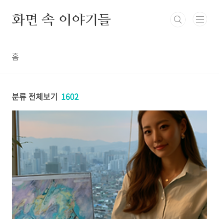
본문 바로가기
화면 속 이야기들
홈
분류 전체보기
1602