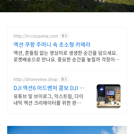
http://m.coupang.com
광고
액션 쿠팡 주머니 속 초소형 카메라
액션, 흔들림 없는 영상미로 생생한 순간을 담으세요.
로켓배송으로 만나요. 중요한 순간을 놓칠까 걱정이라
면, 안정적인 액션캠, 능숙하게 촬영하세요.
http://droneview.shop
광고
DJI 액션6 어드벤처 콤보 DJI 정
품 판매점
유튜브 및 브이로그, 익스트림, 다이
내믹 액션 크리에이터를 위한 완벽
한 액션캠 DJI 정품 판매점 / 네이버
페이 최대 최대 5% 적립, 매장 특가
혜택