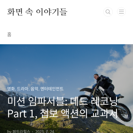
본문 바로가기
화면 속 이야기들
홈
영화. 드라마. 음악. 엔터테인먼트
미션 임파서블: 데드 레코닝
Part 1, 첩보 액션의 교과서
by 페트라힐스
2023. 7. 24.