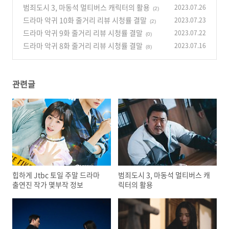
작 정보
범죄도시 3, 마동석 멀티버스 캐릭터의 활용
2023.07.26
(0)
(2)
드라마 악귀 10화 줄거리 리뷰 시청률 결말
2023.07.23
(2)
드라마 악귀 9화 줄거리 리뷰 시청률 결말
2023.07.22
(0)
드라마 악귀 8화 줄거리 리뷰 시청률 결말
2023.07.16
(8)
관련글
힙하게 Jtbc 토일 주말 드라마
범죄도시 3, 마동석 멀티버스 캐
출연진 작가 몇부작 정보
릭터의 활용