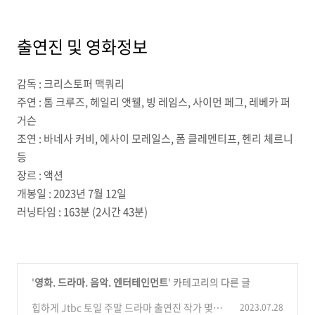
출연진 및 영화정보
감독 : 크리스토퍼 맥쿼리
주연 : 톰 크루즈, 헤일리 앳웰, 빙 레임스, 사이먼 페그, 레베카 퍼
거슨
조연 : 바네사 커비, 에사이 모레일스, 폼 클레멘티프, 헨리 체르니
등
장르 : 액션
개봉일 : 2023년 7월 12일
러닝타임 : 163분 (2시간 43분)
'
영화. 드라마. 음악. 엔터테인먼트
' 카테고리의 다른 글
힙하게 Jtbc 토일 주말 드라마 출연진 작가 몇부
2023.07.28