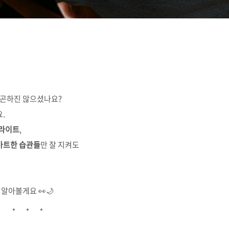
 피곤하진 않으셨나요?
.
루라이트
,
마트한 습관들
만 잘 지켜도
알아볼게요 👀🌙