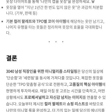
옷장 다이어트를 통해 '나만의 캡슐 옷장'을 완성하세요. 🗑️
옷장을 열어 "지난 1년간 한 번도 입지 않은 옷"은 과감히 처분합
니다. (기부, 판매 등)
기본 컬러 팔레트와 TPO별 코어 아이템
에 해당하는 옷만 남기고,
나머지 유행을 타는 옷들은 정리하여 옷장의 효율을 극대화합니
다.
결론
3040 남성 직장인을 위한 미니멀리즘 스타일링
은 당신의 일상에
'단순함'과 '세련됨'을 동시에 가져다줄 것입니다. 복잡한 옷장을
단순한 'TPO 맞춤형 공식'으로 전환하고,
고품질의 핵심 아이템
에
현명하게 투자하세요. 매일 아침 옷 고르는 시간을 단축하고, 어떤
상황에서도
프로페셔널하고 자신감 넘치는 이미지
를 연출할 수 있
습니다. 오늘부터 제시된
컬러 팔레트
와
쇼핑 리스트
를 바탕으로
나만의 미니멀 룩을 완성하고, 더 가치 있는 일에 당신의 에너지를