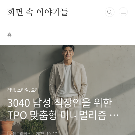
본문 바로가기
화면 속 이야기들
홈
리빙. 스타일. 요리
3040 남성 직장인을 위한
TPO 맞춤형 미니멀리즘 스타
일링 및 쇼핑 가이드
by 페트라힐스
2025. 10. 17.