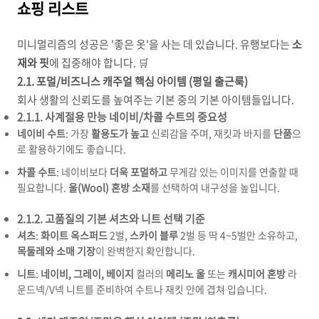
쇼핑 리스트
미니멀리즘의 성공은 '좋은 옷'을 사는 데 있습니다. 유행보다는
소
재와 핏
에 집중해야 합니다. 🛒
2.1. 포멀/비즈니스 캐주얼 핵심 아이템 (평일 출근룩)
회사 생활의 신뢰도를 높여주는 기본 중의 기본 아이템들입니다.
2.1.1. 사계절용 만능 네이비/차콜 수트의 중요성
네이비 수트
: 가장
활용도가 높고
신뢰감을 주며, 재킷과 바지를
단품
으
로 활용하기에도 좋습니다.
차콜 수트
: 네이비보다
더욱 포멀하고
무게감 있는 이미지를 연출할 때
필요합니다.
울(Wool) 혼방 소재
를 선택하여 내구성을 높입니다.
2.1.2. 고품질의 기본 셔츠와 니트 선택 기준
셔츠
:
화이트 옥스퍼드
2벌,
스카이 블루
2벌 등 딱 4~5벌만 소유하고,
목둘레와 소매 기장
이 완벽한지 확인합니다.
니트
:
네이비, 그레이, 베이지
컬러의
메리노 울
또는
캐시미어 혼방
라
운드넥/V넥 니트를 준비하여 수트나 재킷 안에 겹쳐 입습니다.