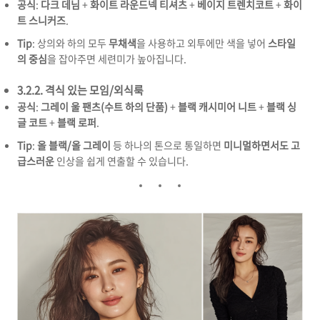
공식
:
다크 데님
+
화이트 라운드넥 티셔츠
+
베이지 트렌치코트
+
화이
트 스니커즈
.
Tip
: 상의와 하의 모두
무채색
을 사용하고 외투에만 색을 넣어
스타일
의 중심
을 잡아주면 세련미가 높아집니다.
3.2.2. 격식 있는 모임/외식룩
공식
:
그레이 울 팬츠(수트 하의 단품)
+
블랙 캐시미어 니트
+
블랙 싱
글 코트
+
블랙 로퍼
.
Tip
:
올 블랙/올 그레이
등 하나의 톤으로 통일하면
미니멀하면서도 고
급스러운
인상을 쉽게 연출할 수 있습니다.