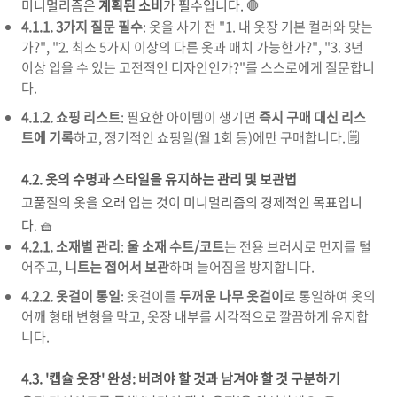
미니멀리즘은
계획된 소비
가 필수입니다. 🛑
4.1.1. 3가지 질문 필수
: 옷을 사기 전 "1. 내 옷장 기본 컬러와 맞는
가?", "2. 최소 5가지 이상의 다른 옷과 매치 가능한가?", "3. 3년
이상 입을 수 있는 고전적인 디자인인가?"를 스스로에게 질문합니
다.
4.1.2. 쇼핑 리스트
: 필요한 아이템이 생기면
즉시 구매 대신 리스
트에 기록
하고, 정기적인 쇼핑일(월 1회 등)에만 구매합니다. 🗒️
4.2. 옷의 수명과 스타일을 유지하는 관리 및 보관법
고품질의 옷을 오래 입는 것이 미니멀리즘의 경제적인 목표입니
다. 🧺
4.2.1. 소재별 관리
:
울 소재 수트/코트
는 전용 브러시로 먼지를 털
어주고,
니트는 접어서 보관
하며 늘어짐을 방지합니다.
4.2.2. 옷걸이 통일
: 옷걸이를
두꺼운 나무 옷걸이
로 통일하여 옷의
어깨 형태 변형을 막고, 옷장 내부를 시각적으로 깔끔하게 유지합
니다.
4.3. '캡슐 옷장' 완성: 버려야 할 것과 남겨야 할 것 구분하기