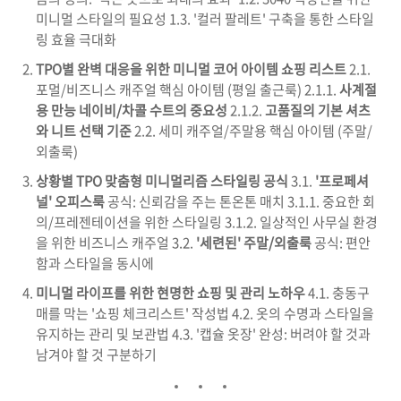
미니멀 스타일의 필요성 1.3. '컬러 팔레트' 구축을 통한 스타일
링 효율 극대화
TPO별 완벽 대응을 위한 미니멀 코어 아이템 쇼핑 리스트
2.1.
포멀/비즈니스 캐주얼 핵심 아이템 (평일 출근룩) 2.1.1.
사계절
용 만능 네이비/차콜 수트의 중요성
2.1.2.
고품질의 기본 셔츠
와 니트 선택 기준
2.2. 세미 캐주얼/주말용 핵심 아이템 (주말/
외출룩)
상황별 TPO 맞춤형 미니멀리즘 스타일링 공식
3.1.
'프로페셔
널' 오피스룩
공식: 신뢰감을 주는 톤온톤 매치 3.1.1. 중요한 회
의/프레젠테이션을 위한 스타일링 3.1.2. 일상적인 사무실 환경
을 위한 비즈니스 캐주얼 3.2.
'세련된' 주말/외출룩
공식: 편안
함과 스타일을 동시에
미니멀 라이프를 위한 현명한 쇼핑 및 관리 노하우
4.1. 충동구
매를 막는 '쇼핑 체크리스트' 작성법 4.2. 옷의 수명과 스타일을
유지하는 관리 및 보관법 4.3. '캡슐 옷장' 완성: 버려야 할 것과
남겨야 할 것 구분하기