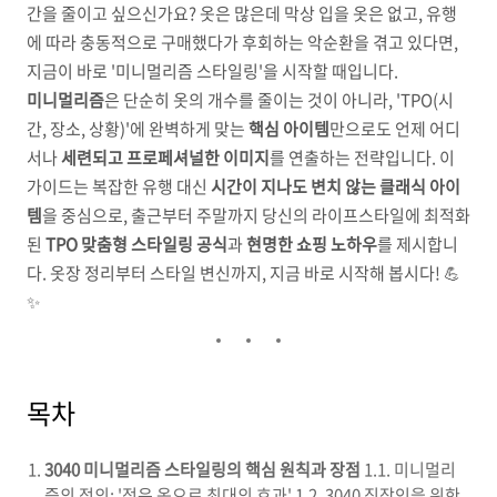
간을 줄이고 싶으신가요? 옷은 많은데 막상 입을 옷은 없고, 유행
에 따라 충동적으로 구매했다가 후회하는 악순환을 겪고 있다면,
지금이 바로 '미니멀리즘 스타일링'을 시작할 때입니다.
미니멀리즘
은 단순히 옷의 개수를 줄이는 것이 아니라, 'TPO(시
간, 장소, 상황)'에 완벽하게 맞는
핵심 아이템
만으로도 언제 어디
서나
세련되고 프로페셔널한 이미지
를 연출하는 전략입니다. 이
가이드는 복잡한 유행 대신
시간이 지나도 변치 않는 클래식 아이
템
을 중심으로, 출근부터 주말까지 당신의 라이프스타일에 최적화
된
TPO 맞춤형 스타일링 공식
과
현명한 쇼핑 노하우
를 제시합니
다. 옷장 정리부터 스타일 변신까지, 지금 바로 시작해 봅시다! 💪
✨
목차
3040 미니멀리즘 스타일링의 핵심 원칙과 장점
1.1. 미니멀리
즘의 정의: '적은 옷으로 최대의 효과' 1.2. 3040 직장인을 위한