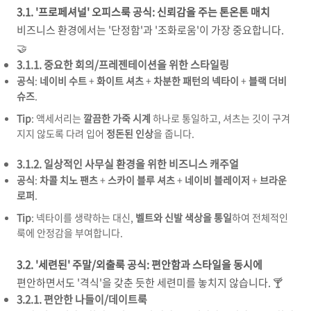
3.1. '프로페셔널' 오피스룩 공식: 신뢰감을 주는 톤온톤 매치
비즈니스 환경에서는 '단정함'과 '조화로움'이 가장 중요합니다.
🤝
3.1.1. 중요한 회의/프레젠테이션을 위한 스타일링
공식
:
네이비 수트
+
화이트 셔츠
+
차분한 패턴의 넥타이
+
블랙 더비
슈즈
.
Tip
: 액세서리는
깔끔한 가죽 시계
하나로 통일하고, 셔츠는 깃이 구겨
지지 않도록 다려 입어
정돈된 인상
을 줍니다.
3.1.2. 일상적인 사무실 환경을 위한 비즈니스 캐주얼
공식
:
차콜 치노 팬츠
+
스카이 블루 셔츠
+
네이비 블레이저
+
브라운
로퍼
.
Tip
: 넥타이를 생략하는 대신,
벨트와 신발 색상을 통일
하여 전체적인
룩에 안정감을 부여합니다.
3.2. '세련된' 주말/외출룩 공식: 편안함과 스타일을 동시에
편안하면서도 '격식'을 갖춘 듯한 세련미를 놓치지 않습니다. 🍸
3.2.1. 편안한 나들이/데이트룩