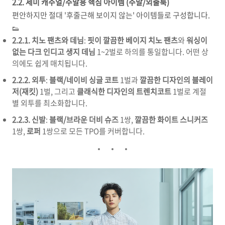
2.2. 세미 캐주얼/주말용 핵심 아이템 (주말/외출룩)
편안하지만 절대 '후줄근해 보이지 않는' 아이템들로 구성합니다.
👟
2.2.1. 치노 팬츠와 데님
:
핏이 깔끔한 베이지 치노 팬츠
와
워싱이
없는 다크 인디고 생지 데님
1~2벌로 하의를 통일합니다. 어떤 상
의에도 쉽게 매치됩니다.
2.2.2. 외투
:
블랙/네이비 싱글 코트
1벌과
깔끔한 디자인의 블레이
저(재킷)
1벌, 그리고
클래식한 디자인의 트렌치코트
1벌로 계절
별 외투를 최소화합니다.
2.2.3. 신발
:
블랙/브라운 더비 슈즈
1쌍,
깔끔한 화이트 스니커즈
1쌍,
로퍼
1쌍으로 모든 TPO를 커버합니다.