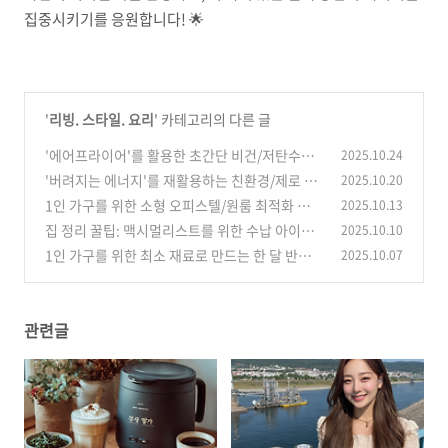
집중시키기를 응원합니다! 🌟
'
리빙. 스타일. 요리
' 카테고리의 다른 글
'에어프라이어'를 활용한 초간단 비건/저탄수화
2025.10.24
물 베이킹 레시피
'버려지는 에너지'를 재활용하는 친환경/제로 웨
2025.10.20
(0)
이스트 생활 꿀팁 모음
1인 가구를 위한 소형 오피스텔/원룸 최적화 수납
2025.10.13
(0)
및 공간 활용 DIY 아이디어
집 정리 꿀팁: 맥시멀리스트를 위한 수납 아이디
2025.10.10
(0)
어 A to Z
1인 가구를 위한 최소 재료로 만드는 한 달 반찬
2025.10.07
(0)
돌려막기 레시피
(0)
관련글