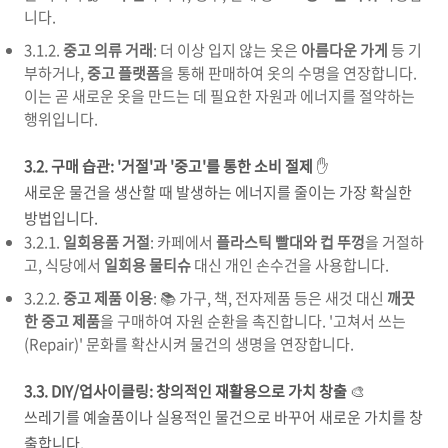
니다.
3.1.2.
중고 의류 거래
: 더 이상 입지 않는 옷은
아름다운 가게
등 기
부하거나,
중고 플랫폼
을 통해 판매하여 옷의 수명을 연장합니다.
이는 곧 새로운 옷을 만드는 데 필요한 자원과 에너지를 절약하는
행위입니다.
3.2. 구매 습관: '거절'과 '중고'를 통한 소비 절제
✋
새로운 물건을 생산할 때 발생하는 에너지를 줄이는 가장 확실한
방법입니다.
3.2.1.
일회용품 거절
: 카페에서
플라스틱 빨대와 컵 뚜껑
을 거절하
고, 식당에서
일회용 물티슈
대신 개인 손수건을 사용합니다.
3.2.2.
중고 제품 이용
: 📚 가구, 책, 전자제품 등은 새것 대신
깨끗
한 중고 제품
을 구매하여 자원 순환을 촉진합니다. '고쳐서 쓰는
(Repair)' 문화를 확산시켜 물건의 생명을 연장합니다.
3.3. DIY/업사이클링: 창의적인 재활용으로 가치 창출
🎨
쓰레기를 예술품이나 실용적인 물건으로 바꾸어 새로운 가치를 창
출합니다.