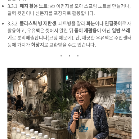
3.3.1.
폐지 활용 노트
: ✍️ 이면지를 모아 스프링 노트를 만들거나,
달력 뒷면이나 신문지를 포장지로 활용합니다.
3.3.2.
플라스틱 병 재탄생
: 페트병을 잘라
화분
이나
연필꽂이
로 재
활용하고, 우유팩은 씻어서 말린 뒤
종이 재활용
이 아닌
일반 쓰레
기
로 분리배출합니다(코팅 때문에). 단, 깨끗한 우유팩은 주민센터
등에 가져가
화장지
로 교환받을 수도 있습니다.