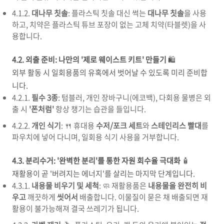
4.1.2.
대나무 칫솔
: 플라스틱 칫솔 대신 썩는
대나무 칫솔
을 사용
하고, 치약은 플라스틱 튜브 포장이 없는 고체 치약(타블렛)을 사
용합니다.
4.2. 외출 준비: 나만의 '제로 웨이스트 키트' 만들기
🛍️
외부 활동 시 일회용품의 유혹에서 벗어날 수 있도록 미리 준비합
니다.
4.2.1.
필수 3종
: 텀블러, 개인 장바구니(에코백), 다회용 물병은 외
출 시
'폰처럼'
항상 챙기는 습관을 들입니다.
4.2.2.
개인 식기
: 🍴 휴대용
수저/포크 세트
와
스테인리스 빨대
를
파우치에 넣어 다니며, 일회용 식기 사용을 거부합니다.
4.3. 분리수거: '완벽한 분리'를 통한 자원 회수율 극대화
🧴
재활용이 곧 '버려지는 에너지'를 살리는 마지막 단계입니다.
4.3.1.
내용물 비우기 및 세척
: 🧼 재활용품은
내용물을 완전히 비
우고
깨끗하게
씻어서
배출합니다. 이물질이 묻은 채 배출되면 재
활용이 불가능해져 결국 쓰레기가 됩니다.