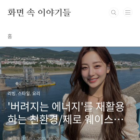
본문 바로가기
화면 속 이야기들
홈
리빙. 스타일. 요리
'버려지는 에너지'를 재활용
하는 친환경/제로 웨이스트
생활 꿀팁 모음
by 페트라힐스
2025. 10. 20.