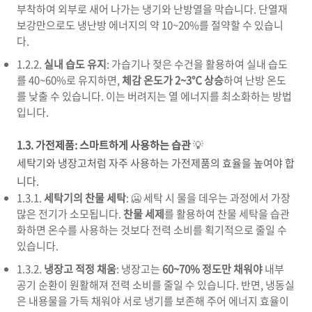
부착하여 외부로 새어 나가는 냉기와 난방열을 막습니다. 단열재
보강만으로도 냉난방 에너지의 약 10~20%를 절약할 수 있습니
다.
1.2.2.
실내 습도 유지
: 가습기나 젖은 수건을 활용하여 실내 습도
를 40~60%로 유지하면,
체감 온도가 2~3℃ 상승
하여 난방 온도
를 낮출 수 있습니다. 이는 버려지는 열 에너지를 최소화하는 방법
입니다.
1.3. 가전제품: 스마트하게 사용하는 습관
💡
세탁기와 냉장고처럼 자주 사용하는 가전제품의 효율을 높여야 합
니다.
1.3.1.
세탁기의 찬물 세탁
: 🥶 세탁 시 물을 데우는 과정에서 가장
많은 전기가 소모됩니다.
찬물 세제
를 활용하여 찬물 세탁을 습관
화하면 온수를 사용하는 것보다 전력 소비를 획기적으로 줄일 수
있습니다.
1.3.2.
냉장고 적정 채움
: 냉장고는
60~70% 정도만 채워야
내부
공기 순환이 원활해져 전력 소비를 줄일 수 있습니다. 반면, 냉동실
은 내용물을 가득 채워야 서로 냉기를 보존해 주어 에너지 효율이