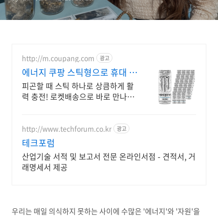
http://m.coupang.com
광고
에너지 쿠팡 스틱형으로 휴대 편
해
피곤할 때 스틱 하나로 상큼하게 활
력 충전! 로켓배송으로 바로 만나세
요. 코 뻥 뚫는 상쾌함 아르기닌 강력
부스터 빠르게 느껴지는 액상 에너
지
http://www.techforum.co.kr
광고
테크포럼
산업기술 서적 및 보고서 전문 온라인서점 - 견적서, 거
래명세서 제공
우리는 매일 의식하지 못하는 사이에 수많은 '에너지'와 '자원'을