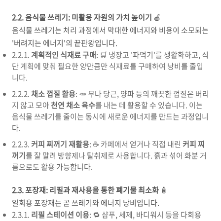
2.2. 음식물 쓰레기: 미활용 자원의 가치 높이기
🍎
음식물 쓰레기는 처리 과정에서 막대한 에너지와 비용이 소모되는
'버려지는 에너지'의 끝판왕입니다.
2.2.1.
계획적인 식재료 구매
: 🛒 냉장고 '파먹기'를 생활화하고, 식
단 계획에 맞춰 필요한 양만큼만 식재료를 구매하여 낭비를 줄입
니다.
2.2.2.
채소 껍질 활용
: 🥕 무나 당근, 양파 등의 깨끗한 껍질은 버리
지 않고 모아
천연 채소 육수
를 내는 데 활용할 수 있습니다. 이는
음식물 쓰레기를 줄이는 동시에 새로운 에너지를 만드는 과정입니
다.
2.2.3.
커피 찌꺼기 재활용
: ☕️ 카페에서 얻거나 직접 내린
커피 찌
꺼기
를 잘 말려 방향제나 탈취제로 사용합니다. 흙과 섞어 화분 거
름으로도 활용 가능합니다.
2.3. 포장재: 리필과 재사용을 통한 폐기물 최소화
🧴
일회용 포장재는 곧 쓰레기와 에너지 낭비입니다.
2.3.1.
리필 스테이션 이용
: 🔁 샴푸, 세제, 바디워시 등을 다회용