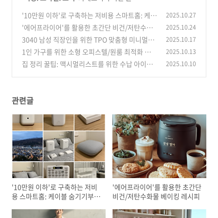
'10만원 이하'로 구축하는 저비용 스마트홈: 케이
2025.10.27
블 숨기기부터 IoT 조명 설치까지 (자취방/신혼
'에어프라이어'를 활용한 초간단 비건/저탄수화
2025.10.24
집 활용팁)
물 베이킹 레시피
(1)
3040 남성 직장인을 위한 TPO 맞춤형 미니멀리
2025.10.17
(0)
즘 스타일링 및 쇼핑 가이드
1인 가구를 위한 소형 오피스텔/원룸 최적화 수납
2025.10.13
(1)
및 공간 활용 DIY 아이디어
집 정리 꿀팁: 맥시멀리스트를 위한 수납 아이디
2025.10.10
(0)
어 A to Z
(0)
관련글
'10만원 이하'로 구축하는 저비
'에어프라이어'를 활용한 초간단
용 스마트홈: 케이블 숨기기부터
비건/저탄수화물 베이킹 레시피
IoT 조명 설치까지 (자취방/신혼
집 활용팁)