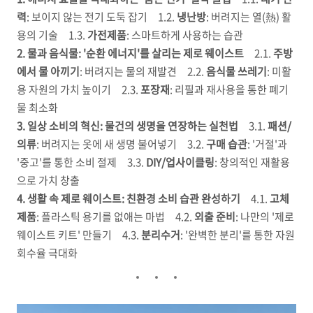
력
: 보이지 않는 전기 도둑 잡기 1.2.
냉난방
: 버려지는 열(熱) 활
용의 기술 1.3.
가전제품
: 스마트하게 사용하는 습관
2. 물과 음식물: '순환 에너지'를 살리는 제로 웨이스트
2.1.
주방
에서 물 아끼기
: 버려지는 물의 재발견 2.2.
음식물 쓰레기
: 미활
용 자원의 가치 높이기 2.3.
포장재
: 리필과 재사용을 통한 폐기
물 최소화
3. 일상 소비의 혁신: 물건의 생명을 연장하는 실천법
3.1.
패션/
의류
: 버려지는 옷에 새 생명 불어넣기 3.2.
구매 습관
: '거절'과
'중고'를 통한 소비 절제 3.3.
DIY/업사이클링
: 창의적인 재활용
으로 가치 창출
4. 생활 속 제로 웨이스트: 친환경 소비 습관 완성하기
4.1.
고체
제품
: 플라스틱 용기를 없애는 마법 4.2.
외출 준비
: 나만의 '제로
웨이스트 키트' 만들기 4.3.
분리수거
: '완벽한 분리'를 통한 자원
회수율 극대화