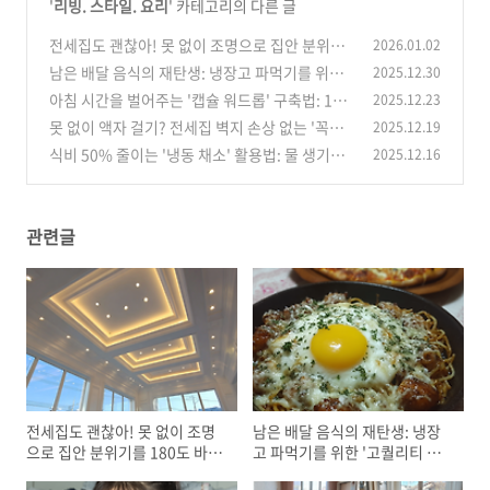
'
리빙. 스타일. 요리
' 카테고리의 다른 글
전세집도 괜찮아! 못 없이 조명으로 집안 분위기
2026.01.02
를 180도 바꾸는 '레이어드 조명' 기법
남은 배달 음식의 재탄생: 냉장고 파먹기를 위한
2025.12.30
(0)
'고퀄리티 리메이크' 레시피 5가지
아침 시간을 벌어주는 '캡슐 워드롭' 구축법: 10
2025.12.23
(1)
가지 아이템으로 30가지 출근룩 완성하기
못 없이 액자 걸기? 전세집 벽지 손상 없는 '꼭꼬
2025.12.19
(1)
핀 vs 블루택' 실사용 비교 및 하중 테스트
식비 50% 줄이는 '냉동 채소' 활용법: 물 생기지
2025.12.16
(0)
않게 볶는 팁과 10분 완성 레시피
(0)
관련글
전세집도 괜찮아! 못 없이 조명
남은 배달 음식의 재탄생: 냉장
으로 집안 분위기를 180도 바꾸
고 파먹기를 위한 '고퀄리티 리
는 '레이어드 조명' 기법
메이크' 레시피 5가지