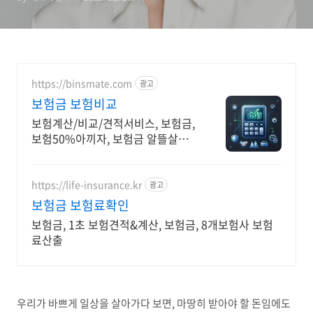
는 법
https://binsmate.com
광고
보험금 보험비교
보험계산/비교/견적서비스, 보험금,
보험50%아끼자, 보험금 알뜰살뜰
가성비 보험 찾기, 보험 가입의 시작
은 내보험료계산이 먼저!
https://life-insurance.kr
광고
보험금 보험료확인
보험금, 1초 보험견적&계산, 보험금, 8개보험사 보험
료산출
우리가 바쁘게 일상을 살아가다 보면, 마땅히 받아야 할 돈임에도