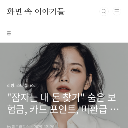
본문 바로가기
화면 속 이야기들
홈
리빙. 스타일. 요리
"잠자는 내 돈 찾기" 숨은 보
험금, 카드 포인트, 미환급 세
금 한 번에 조회하고 입금받
by 페트라힐스
2025. 12. 26.