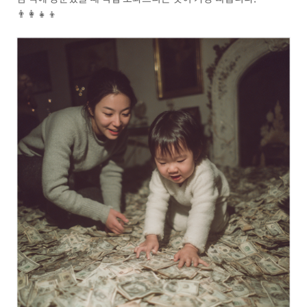
👨‍👩‍👧‍👦