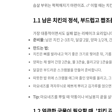
슴살 부위는 퍽퍽해지기 마련이죠. 🍗 이럴 때는 
1.1 남은 치킨의 정석, 부드럽고 짭조
가장 대중적이면서도 실패 없는 리메이크 요리입니다.
준비물:
남은 치킨 2~3조각, 달걀 2알, 양파 1/2개,
만드는 법:
치킨은 뼈를 발라내고 먹기 좋은 크기로 찢어준 뒤, 기름
양파는 채 썰어 간장 2큰술, 물 3큰술, 올리고당 1큰술
달걀은 부드러운 스크램블을 만들어 준비합니다.
따뜻한 밥 위에 스크램블 에그와 졸인 양파를 올리고, 그
마요네즈를 격자무늬로 예쁘게 뿌리고 김가루를 얹으면 
Tip:
마요네즈를 뿌릴 때 약통이나 비닐봉지 끝을 살짝
1.2 얼큰한 국물이 필요할 때, '치킨 