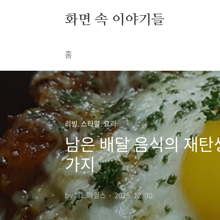
본문 바로가기
화면 속 이야기들
홈
리빙. 스타일. 요리
남은 배달 음식의 재탄생
가지
by 페트라힐스
2025. 12. 30.