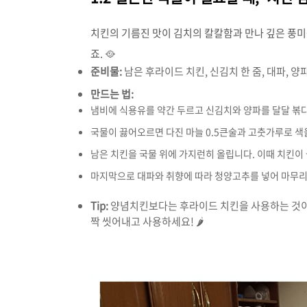
치킨의 기름진 맛이 김치의 칼칼함과 만나 깊은 풍미
죠. 🥘
준비물:
남은 후라이드 치킨, 신김치 한 줌, 대파, 양파
만드는 법:
냄비에 식용유를 약간 두르고 신김치와 양파를 달달 볶다
국물이 끓어오르면 다진 마늘 0.5큰술과 고춧가루로 색
남은 치킨을 국물 위에 가지런히 올립니다. 이때 치킨이
마지막으로 대파와 취향에 따라 청양고추를 넣어 마무
Tip:
양념치킨보다는 후라이드 치킨을 사용하는 것이 
짝 씻어내고 사용하세요! 🌶️