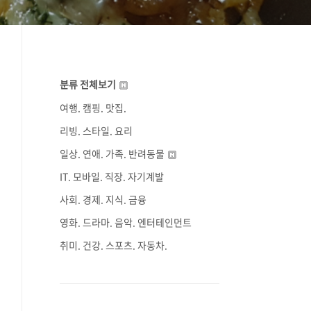
분류 전체보기
여행. 캠핑. 맛집.
리빙. 스타일. 요리
일상. 연애. 가족. 반려동물
IT. 모바일. 직장. 자기계발
사회. 경제. 지식. 금융
영화. 드라마. 음악. 엔터테인먼트
취미. 건강. 스포츠. 자동차.