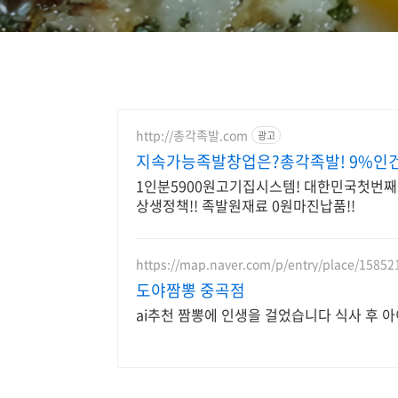
http://총각족발.com
광고
지속가능족발창업은?총각족발! 9%인건
1인분5900원고기집시스템! 대한민국첫번째도
상생정책!! 족발원재료 0원마진납품!!
https://map.naver.com/p/entry/place/1585
도야짬뽕 중곡점
ai추천 짬뽕에 인생을 걸었습니다 식사 후