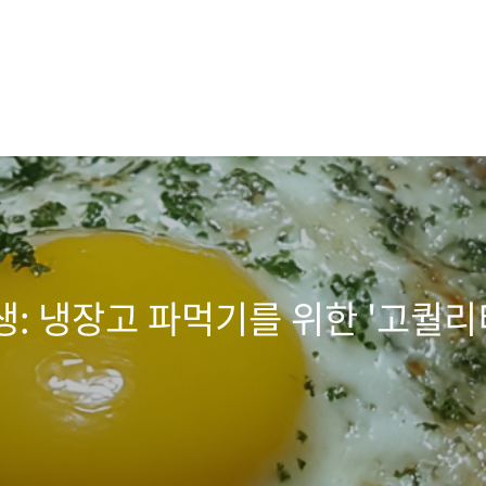
: 냉장고 파먹기를 위한 '고퀄리