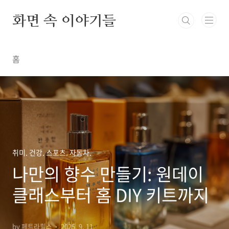
본문 바로가기
화면 속 이야기들
홈
취미. 건강. 스포츠. 자동차.
나만의 향수 만들기: 원데이
클래스부터 홈 DIY 키트까지
by 페트라힐스
2025. 9. 11.