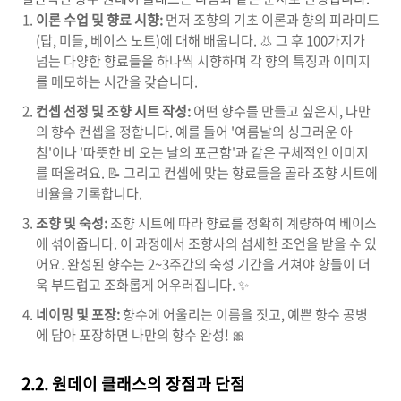
이론 수업 및 향료 시향:
먼저 조향의 기초 이론과 향의 피라미드
(탑, 미들, 베이스 노트)에 대해 배웁니다. 👃 그 후 100가지가
넘는 다양한 향료들을 하나씩 시향하며 각 향의 특징과 이미지
를 메모하는 시간을 갖습니다.
컨셉 선정 및 조향 시트 작성:
어떤 향수를 만들고 싶은지, 나만
의 향수 컨셉을 정합니다. 예를 들어 '여름날의 싱그러운 아
침'이나 '따뜻한 비 오는 날의 포근함'과 같은 구체적인 이미지
를 떠올려요. 📝 그리고 컨셉에 맞는 향료들을 골라 조향 시트에
비율을 기록합니다.
조향 및 숙성:
조향 시트에 따라 향료를 정확히 계량하여 베이스
에 섞어줍니다. 이 과정에서 조향사의 섬세한 조언을 받을 수 있
어요. 완성된 향수는 2~3주간의 숙성 기간을 거쳐야 향들이 더
욱 부드럽고 조화롭게 어우러집니다. ✨
네이밍 및 포장:
향수에 어울리는 이름을 짓고, 예쁜 향수 공병
에 담아 포장하면 나만의 향수 완성! 🎀
2.2. 원데이 클래스의 장점과 단점