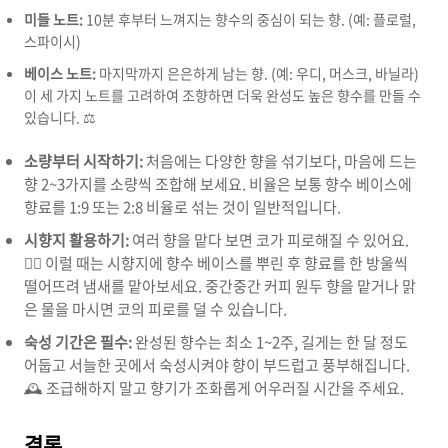
미들 노트:
10분 후부터 느껴지는 향수의 중심이 되는 향. (예: 플로럴,
스파이시)
베이스 노트:
마지막까지 은은하게 남는 향. (예: 우디, 머스크, 바닐라)
이 세 가지 노트를 고려하여 조향하면 더욱 완성도 높은 향수를 만들 수
있습니다. ⚖️
소량부터 시작하기:
처음에는 다양한 향을 섞기보다, 마음에 드는
향 2~3가지를 소량씩 조합해 보세요. 비율은 보통 향수 베이스에
향료를 1:9 또는 2:8 비율로 섞는 것이 일반적입니다.
시향지 활용하기:
여러 향을 맡다 보면 코가 피로해질 수 있어요.
😵‍💫 이럴 때는 시향지에 향수 베이스를 뿌린 후 향료를 한 방울씩
떨어뜨려 냄새를 맡아보세요. 중간중간 커피 원두 향을 맡거나 맑
은 물을 마시면 코의 피로를 덜 수 있습니다.
숙성 기간은 필수:
완성된 향수는 최소 1~2주, 길게는 한 달 정도
어둡고 서늘한 곳에서 숙성시켜야 향이 부드럽고 풍부해집니다.
🕰️ 조급해하지 말고 향기가 조화롭게 어우러질 시간을 주세요.
결론