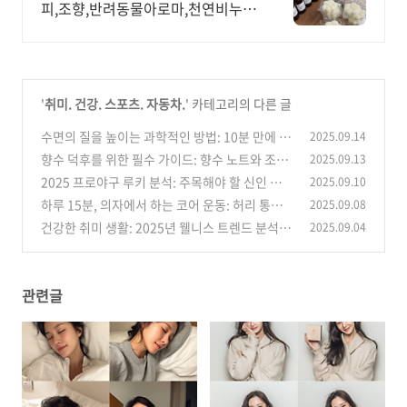
피,조향,반려동물아로마,천연비누,
화장품 전문강사
'
취미. 건강. 스포츠. 자동차.
' 카테고리의 다른 글
수면의 질을 높이는 과학적인 방법: 10분 만에 잠
2025.09.14
드는 루틴
향수 덕후를 위한 필수 가이드: 향수 노트와 조향
2025.09.13
(1)
의 세계
2025 프로야구 루키 분석: 주목해야 할 신인 선수
2025.09.10
(1)
TOP 5
하루 15분, 의자에서 하는 코어 운동: 허리 통증
2025.09.08
(2)
완화와 자세 교정
건강한 취미 생활: 2025년 웰니스 트렌드 분석
2025.09.04
(0)
(2)
관련글