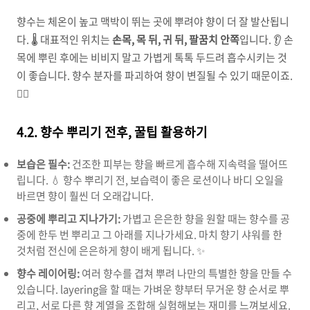
향수는 체온이 높고 맥박이 뛰는 곳에 뿌려야 향이 더 잘 발산됩니
다. 🌡️ 대표적인 위치는
손목, 목 뒤, 귀 뒤, 팔꿈치 안쪽
입니다. 👂 손
목에 뿌린 후에는 비비지 말고 가볍게 톡톡 두드려 흡수시키는 것
이 좋습니다. 향수 분자를 파괴하여 향이 변질될 수 있기 때문이죠.
🙅‍♀️
4.2. 향수 뿌리기 전후, 꿀팁 활용하기
보습은 필수:
건조한 피부는 향을 빠르게 흡수해 지속력을 떨어뜨
립니다. 💧 향수 뿌리기 전, 보습력이 좋은 로션이나 바디 오일을
바르면 향이 훨씬 더 오래갑니다.
공중에 뿌리고 지나가기:
가볍고 은은한 향을 원할 때는 향수를 공
중에 한두 번 뿌리고 그 아래를 지나가세요. 마치 향기 샤워를 한
것처럼 전신에 은은하게 향이 배게 됩니다. ✨
향수 레이어링:
여러 향수를 겹쳐 뿌려 나만의 특별한 향을 만들 수
있습니다. layering을 할 때는 가벼운 향부터 무거운 향 순서로 뿌
리고, 서로 다른 향 계열을 조합해 실험해보는 재미를 느껴보세요.