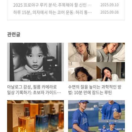
키트까지
2025 프로야구 루키 분석: 주목해야 할 신인 선수
2025.09.10
(1)
TOP 5
하루 15분, 의자에서 하는 코어 운동: 허리 통증
2025.09.08
(2)
완화와 자세 교정
(0)
관련글
아날로그 감성, 필름 카메라로
수면의 질을 높이는 과학적인 방
일상 기록하기: 초보자 가이드부
법: 10분 만에 잠드는 루틴
터 현상소 추천까지