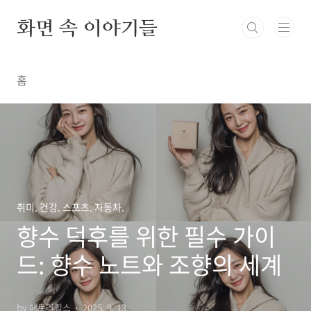
본문 바로가기
화면 속 이야기들
홈
취미. 건강. 스포츠. 자동차.
향수 덕후를 위한 필수 가이
드: 향수 노트와 조향의 세계
by 페트라힐스
2025. 9. 13.