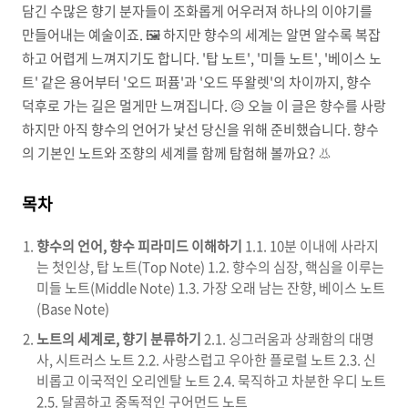
담긴 수많은 향기 분자들이 조화롭게 어우러져 하나의 이야기를
만들어내는 예술이죠. 🖼️ 하지만 향수의 세계는 알면 알수록 복잡
하고 어렵게 느껴지기도 합니다. '탑 노트', '미들 노트', '베이스 노
트' 같은 용어부터 '오드 퍼퓸'과 '오드 뚜왈렛'의 차이까지, 향수
덕후로 가는 길은 멀게만 느껴집니다. 😥 오늘 이 글은 향수를 사랑
하지만 아직 향수의 언어가 낯선 당신을 위해 준비했습니다. 향수
의 기본인 노트와 조향의 세계를 함께 탐험해 볼까요? 👃
목차
향수의 언어, 향수 피라미드 이해하기
1.1. 10분 이내에 사라지
는 첫인상, 탑 노트(Top Note) 1.2. 향수의 심장, 핵심을 이루는
미들 노트(Middle Note) 1.3. 가장 오래 남는 잔향, 베이스 노트
(Base Note)
노트의 세계로, 향기 분류하기
2.1. 싱그러움과 상쾌함의 대명
사, 시트러스 노트 2.2. 사랑스럽고 우아한 플로럴 노트 2.3. 신
비롭고 이국적인 오리엔탈 노트 2.4. 묵직하고 차분한 우디 노트
2.5. 달콤하고 중독적인 구어먼드 노트