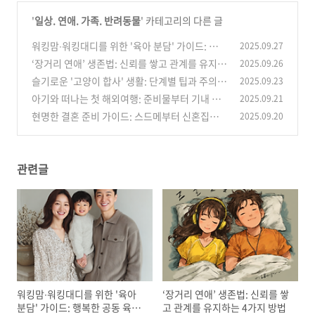
'
일상. 연애. 가족. 반려동물
' 카테고리의 다른 글
워킹맘∙워킹대디를 위한 '육아 분담' 가이드: 행복
2025.09.27
한 공동 육아의 시작
‘장거리 연애’ 생존법: 신뢰를 쌓고 관계를 유지하
2025.09.26
(2)
는 4가지 방법
슬기로운 '고양이 합사' 생활: 단계별 팁과 주의사
2025.09.23
(0)
항
아기와 떠나는 첫 해외여행: 준비물부터 기내 꿀
2025.09.21
(0)
팁까지 완전 가이드
현명한 결혼 준비 가이드: 스드메부터 신혼집까
2025.09.20
(1)
지 예산 절약 꿀팁
(2)
관련글
워킹맘∙워킹대디를 위한 '육아
‘장거리 연애’ 생존법: 신뢰를 쌓
분담' 가이드: 행복한 공동 육아
고 관계를 유지하는 4가지 방법