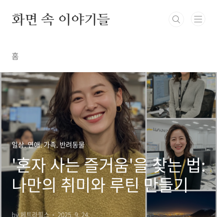
본문 바로가기
화면 속 이야기들
홈
일상. 연애. 가족. 반려동물
'혼자 사는 즐거움'을 찾는 법:
나만의 취미와 루틴 만들기
by 페트라힐스
2025. 9. 24.