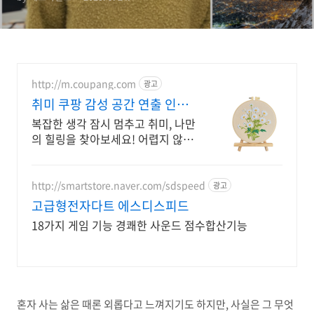
http://m.coupang.com
광고
취미 쿠팡 감성 공간 연출 인테
리어
복잡한 생각 잠시 멈추고 취미, 나만
의 힐링을 찾아보세요! 어렵지 않게
DIY그림 완성하며 성취감을 경험,
로켓배송으로 바로 시작!
http://smartstore.naver.com/sdspeed
광고
고급형전자다트 에스디스피드
18가지 게임 기능 경쾌한 사운드 점수합산기능
혼자 사는 삶은 때론 외롭다고 느껴지기도 하지만, 사실은 그 무엇