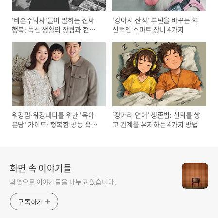
'비혼주의자'들이 말하는 진짜
'강아지 산책' 루틴을 바꾸는 혁
행복: 독신 생활의 장점과 현실
신적인 스마트 장비 4가지
적인 조언
워킹맘∙워킹대디를 위한 '육아
‘장거리 연애’ 생존법: 신뢰를 쌓
분담' 가이드: 행복한 공동 육아
고 관계를 유지하는 4가지 방법
의 시작
화면 속 이야기들
화면으로 이야기들을 나누고 있습니다.
구독하기