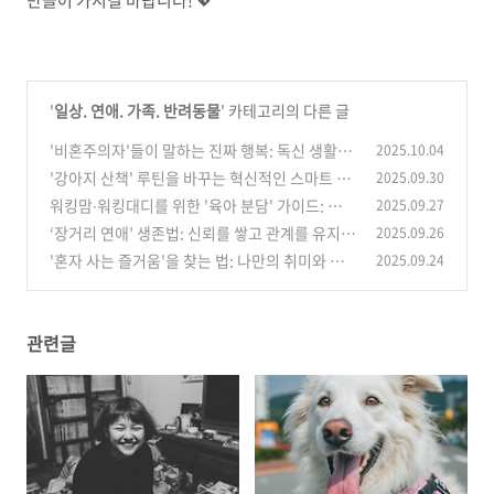
만들어 가시길 바랍니다! 💖
'
일상. 연애. 가족. 반려동물
' 카테고리의 다른 글
'비혼주의자'들이 말하는 진짜 행복: 독신 생활의
2025.10.04
장점과 현실적인 조언
'강아지 산책' 루틴을 바꾸는 혁신적인 스마트 장
2025.09.30
(0)
비 4가지
워킹맘∙워킹대디를 위한 '육아 분담' 가이드: 행복
2025.09.27
(0)
한 공동 육아의 시작
‘장거리 연애’ 생존법: 신뢰를 쌓고 관계를 유지하
2025.09.26
(2)
는 4가지 방법
'혼자 사는 즐거움'을 찾는 법: 나만의 취미와 루
2025.09.24
(0)
틴 만들기
(2)
관련글