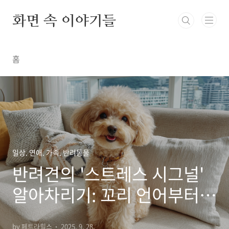
본문 바로가기
화면 속 이야기들
홈
일상. 연애. 가족. 반려동물
반려견의 '스트레스 시그널'
알아차리기: 꼬리 언어부터
행동 패턴까지
by 페트라힐스
2025. 9. 28.