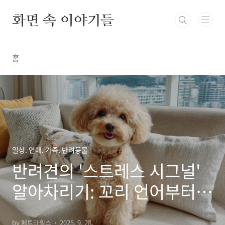
본문 바로가기
화면 속 이야기들
홈
일상. 연애. 가족. 반려동물
반려견의 '스트레스 시그널'
알아차리기: 꼬리 언어부터
행동 패턴까지
by 페트라힐스
2025. 9. 28.