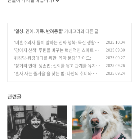
만들어 가시길 바랍니다! 💖
'
일상. 연애. 가족. 반려동물
' 카테고리의 다른 글
'비혼주의자'들이 말하는 진짜 행복: 독신 생활의
2025.10.04
장점과 현실적인 조언
'강아지 산책' 루틴을 바꾸는 혁신적인 스마트 장
2025.09.30
(0)
비 4가지
워킹맘∙워킹대디를 위한 '육아 분담' 가이드: 행복
2025.09.27
(0)
한 공동 육아의 시작
‘장거리 연애’ 생존법: 신뢰를 쌓고 관계를 유지하
2025.09.26
(2)
는 4가지 방법
'혼자 사는 즐거움'을 찾는 법: 나만의 취미와 루
2025.09.24
(0)
틴 만들기
(2)
관련글