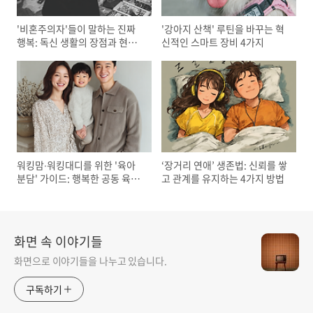
'비혼주의자'들이 말하는 진짜
'강아지 산책' 루틴을 바꾸는 혁
행복: 독신 생활의 장점과 현실
신적인 스마트 장비 4가지
적인 조언
워킹맘∙워킹대디를 위한 '육아
‘장거리 연애’ 생존법: 신뢰를 쌓
분담' 가이드: 행복한 공동 육아
고 관계를 유지하는 4가지 방법
의 시작
화면 속 이야기들
화면으로 이야기들을 나누고 있습니다.
구독하기