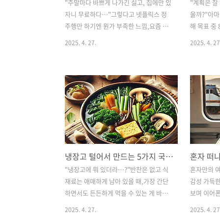
"주말마다 바쁘게 나가긴 싫고, 집에만 있
"계획은 잘
자니 무료하다…"그렇다고 넷플릭스 정
울까?"아마
주행만 하기엔 뭔가 부족한 느낌,요즘 MZ
해 목표 중
세대들 사이에선 조용하고, 혼자 있어도
확률 높죠?
2025. 4. 27.
2025. 4. 27
즐거운 취미가 인기예요! 🎧📖🕯️오늘은 소
니라, 목표
음 없이, 혼자서도 찐-하게 몰입할 수 있
구나 따라 할
는 새로운 취미 5가지를 소개해볼게요.마
기술을 알려
음도 차분해지고, 감성도 충전되는 루틴
사람도 작심
이 필요하다면 주목! 👀📌목차MZ세대가
하루하루 "
조용한 취미를 찾는 이유감성 충전! 조용
표를 이루는
한 주말 취미 BEST 5취미를 일상 루틴으
어려운 걸까
로 만드는 팁마무리 요약 + 해보고 싶은
생활 적용 
취미 체크리스트🤔1. 왜 요즘 MZ는 조용
능하게 만드
냉장고 털어서 만드는 5가지 국물 요리 – 식재료 재활용 꿀팁
한 취미에 빠졌을까?✅ 사회적 피로감 +
크리스트❓1
디지털 번아웃→ 계속되는 소음, 빠른 정
는 거창한
"냉장고에 뭐 있더라…?"반찬은 없고 식
혼자만의 여
보 속도에 ‘조용한 시간’에 대한 갈망 증가
함’부터 오
재료는 애매하게 남아 있을 때,가장 간단
감성 가득한
✅ 나만의 시간 = 최고의 사치→ 혼자만의
너무 크거
하면서도 든든하게 먹을 수 있는 게 바로
보며 이어폰
시간을 의미 있..
서예를 들어,
‘국물 요리’죠! 😋오늘은 냉장고 속 자투
로 그 순간
2025. 4. 27.
2025. 4. 27
리 재료들을 활용해서 만들 수 있는 5가지
막상 혼자 