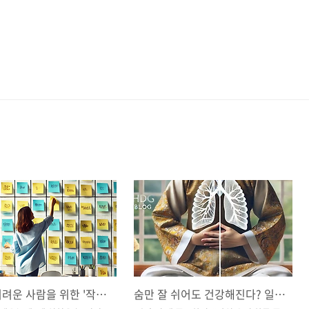
실천이 어려운 사람을 위한 '작은 목표 쪼개기' 기술
숨만 잘 쉬어도 건강해진다? 일상 속 복식호흡 루틴 만들기