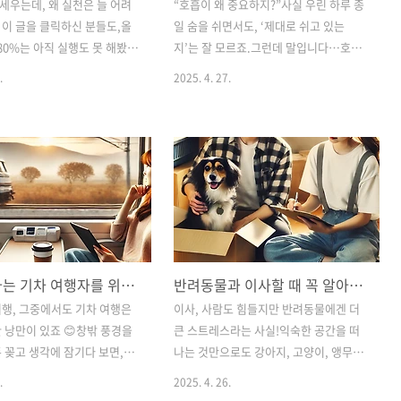
 세우는데, 왜 실천은 늘 어려
“호흡이 왜 중요하지?”사실 우린 하루 종
 이 글을 클릭하신 분들도,올
일 숨을 쉬면서도, ‘제대로 쉬고 있는
 80%는 아직 실행도 못 해봤을
지’는 잘 모르죠.그런데 말입니다…호흡
 😅사실문제는 의지 부족이 아
하나만 잘해도 스트레스가 줄고, 집중력
.
2025. 4. 27.
 설정 방식에 있어요!오늘은 누
도 좋아지며, 소화도 잘되는 거 아세요?오
 수 있는 ‘작은 목표 쪼개기’
늘은 바로 그 비밀, 복식호흡에 대해 이야
드릴게요.👉 실천이 어려운
기해 볼게요 😊숨만 잘 쉬어도 건강이 달
삼일에서 벗어날 수 있도록,
라진다, 진짜입니다!📌목차복식호흡이
할 수 있는 만큼"만 쪼개서 목
란? – 가슴호흡과 뭐가 달라요?복식호흡
 비법입니다!📌목차왜 실천이
이 주는 5가지 건강 효과일상에서 복식호
?작은 목표 쪼개기의 원리실
흡 쉽게 시작하는 법하루 루틴에 녹여보
예시 – 분야별 나눠보기지속 가
는 복식호흡 예시마무리 요약 및 체크리
는 3가지 팁총정리 + 실천 체
스트🧠1. 복식호흡이란? – 가슴호흡과 뭐
혼자 떠나는 기차 여행자를 위한 팁 – 좌석 추천부터 짐 꾸리기까지
반려동물과 이사할 때 꼭 알아야 할 준비 리스트
. 왜 실천이 어려운 걸까?목표
가 다를까?✔️ 가슴호흡:짧고 얕은 호흡으
데…막상 시작하려면 ‘막막
로 주로 가슴 근육이 움직이는 호흡긴장
행, 그중에서도 기차 여행은
이사, 사람도 힘들지만 반려동물에겐 더
죠.이유는 간단해요:🚫목표가
상태일 때 무의식적으로 자주 나타나
 낭만이 있죠 😊창밖 풍경을
큰 스트레스라는 사실!익숙한 공간을 떠
나🚫어디서부터 시작할지 몰라
요.✔️ 복식호흡(Abdominal
 꽂고 생각에 잠기다 보면,바
나는 것만으로도 강아지, 고양이, 앵무새,
"올해 안에 1..
Breathing):배가 오르락내리락하며 횡격
이 힐링의 정점이에요.그런데
토끼 등 모든 반려친구들은 불안해져요
.
2025. 4. 26.
막을 ..
기차 여행을 떠나려면❓“어느
😿오늘은 반려동물과 함께 이사할 때 꼭