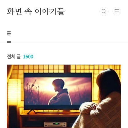
본문 바로가기
화면 속 이야기들
홈
전체 글
1600