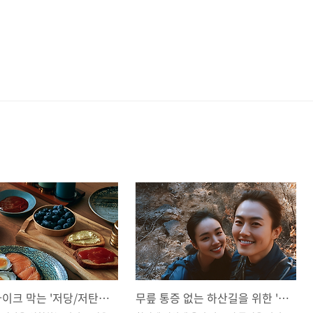
혈당 스파이크 막는 '저당/저탄수화물 만능 소스' 집에서 쉽게 만드는 법 (케첩, 고추장, 마요네즈 대체)
무릎 통증 없는 하산길을 위한 'BPL(경량 백패킹&등산)' 장비 다이어트 가이드: 가성비 교체 순위