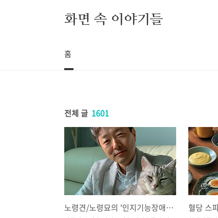
본문 바로가기
화면 속 이야기들
홈
전체 글
1601
노령견/노령묘의 '인지기능장애(치매)' 초기 증상 구별법과 진행을 늦추는 홈케어 환경 조성