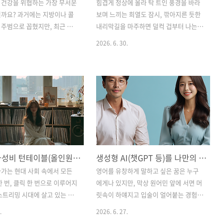
 건강을 위협하는 가장 무서운
힘겹게 정상에 올라 탁 트인 풍경을 바라
까요? 과거에는 지방이나 콜
보며 느끼는 희열도 잠시, 깎아지른 듯한
주범으로 꼽혔지만, 최근 현
내리막길을 마주하면 덜컥 겁부터 나는
영양학계가 가장 주목하는 건
분들이 많으실 겁니다. "올라갈 때는 심장
2026. 6. 30.
바로 '혈당 스파이크(Blood
이 터질 것 같아도 참을 수 있지만, 내려갈
pike)'입니다. 식사 후 급격하게
때는 무릎이 깨질 것 같아 한 걸음 떼기가
지거나, 분명히 밥을 먹었는
두렵다"고 호소하는 등산객과 백패커들
시간 뒤에 참을 수 없는 허기가
이 셀 수 없이 많습니다. 평소에는 건강하
 유독 뱃살이 빠지지 않는다
던 무릎도 무거운 배낭을 메고 하산하는
혈당 스파이크를 겪고 있을 확
순간, 마치 날카로운 바늘로 찌르는 듯한
높습니다. 많은 분들이 혈당 관
통증과 함께 삐걱거리기 시작합니다. 이
밥이나 빵, 면 같은 정제 탄수화
런 고통을 숙명처럼 받아들이고 진통제나
고 샐러드나 닭가슴살 위주의
두꺼운 무릎 보호대에만 의존하고 계시지
입문용 가성비 턴테이블(올인원 vs 분리형) 고르는 기준과 LP판 만성 휘어짐 방지 보관법
생성형 AI(챗GPT 등)를 나만의 원어민 튜터로 만드는 상황별 영어 회화 실전 프롬프트 셋
전환합니다.하지만 여기서 우리
는 않으신가요?물론 하체 근력을 기르고
게 놓치는 치명적인 함정이 하
등산 스틱을 올바르게 사용하는 등 기술
가는 현대 사회 속에서 모든
영어를 유창하게 말하고 싶은 꿈은 누구
. 바로 무심코 뿌려 먹고, 찍어
적인 부분도 중요합니다. 하지만 가장 근
한 번, 클릭 한 번으로 이루어지
에게나 있지만, 막상 원어민 앞에 서면 머
 먹는 '소스'입니다. 다이어트
본적이고 확실한 해결책은 바로 '우리가
스트리밍 시대에 살고 있는 우
릿속이 하얘지고 입술이 얼어붙는 경험,
 신선한 채소 ..
짊어진 무게 자체를 줄이는 것'입니다...
 최근 들어 오히려 불편함을 감
다들 한 번쯤은 있으실 겁니다. 비싼 수강
.
2026. 6. 27.
지 아날로그의 따뜻한 감성을
료를 내고 전화 영어나 오프라인 회화 학