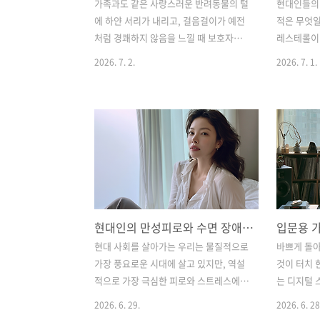
가족과도 같은 사랑스러운 반려동물의 털
현대인들의
에 하얀 서리가 내리고, 걸음걸이가 예전
적은 무엇일
처럼 경쾌하지 않음을 느낄 때 보호자의
레스테롤이 
마음 한구석에는 뭉클함과 안타까움이 교
대 의학과 
2026. 7. 2.
2026. 7. 1.
차하게 됩니다. 우리는 아이들이 나이가
강의 적은 
들어 관절이 약해지고 눈이 흐릿해지는
Sugar S
신체적 노화에는 비교적 마음의 준비를
졸음이 쏟아
하고 대처를 해나갑니다. 하지만, 육체의
데도 2~3
노화가 아닌 '마음과 기억의 노화', 즉 뇌
밀려오거나,
기능의 저하로 인해 찾아오는 변화 앞에
면 당신도 
서는 당황하고 깊은 슬픔에 빠지는 경우
률이 매우 
가 많습니다. "우리 아이가 갑자기 나를
리를 위해 
못 알아보는 건 아닐까?", "밤마다 깨서
물을 줄이
현대인의 만성피로와 수면 장애를 해결하는 '미주신경(Vagus Nerve) 안정화' 하루 10분 루틴
이유 없이 우는 이유가 무엇일까?" 이런
식단으로 
걱정들로 밤잠을 설치는 보호자님들이 셀
가 아주 쉽
현대 사회를 살아가는 우리는 물질적으로
바쁘게 돌아
수 없이 많습니다.사람에게 치매가 찾아
나 있습니다
가장 풍요로운 시대에 살고 있지만, 역설
것이 터치 
오듯, 우리의 곁을 오래 지켜준 강아지와
먹고, 비벼
적으로 가장 극심한 피로와 스트레스에
는 디지털 
고양이에게도 '인지기능장애증후군
를 하겠다며
시달리고 있습니다. 아침에 눈을 떠도 개
리. 하지만
2026. 6. 29.
2026. 6. 28
(Cogn..
운하지 않고, 밤이 되어도 머릿속은 복잡
수하면서까