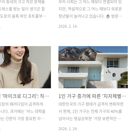
우리 동네의 크고 작은 문제들
우리 사회는 그 어느 때보다 연결되어 있
트레스를 받는 일이 생기곤 합
지만, 역설적으로 그 어느 때보다 외로운
앞 도로의 움푹 파인 포트홀부터
청년들이 늘어나고 있습니다. 🏠 방문을
이어지는 공사 소음, 불법 주
굳게 닫고 세상과의 소통을 잠시 멈춘 '고
.
2026. 2. 14.
 혹은 해결되지 않는 쓰레기 무
립 은둔 청년'들의 이야기는 이제 개인의
 다양하죠. 많은 시민이 지자
성격 문제가 아닌, 우리 사회가 함께 짊어
 걸거나 게시판에 글을 남기
지고 해결해야 할 시급한 과제가 되었습
토 중입니다" 또는 "예산이 부족
니다.정부와 지자체는 이들이 다시 세상
처리가 어렵습니다"라는 원론
밖으로 나와 활기찬 일상을 되찾을 수 있
 듣고 좌절하곤 합니다. 🏛️하
도록 다양한 지원 정책과 더불어, 단순한
도 '공식'이 있습니다. 단순히
치료를 넘어선 '사회적 처방'이라는 새로
소하는 '감정적 민원'은 공무
운 패러다임을 도입하고 있습니다. 오늘
함 하단으로 밀려나기 일쑤지
은 고립 은둔 청년의 실태와 이들을 위한
대학 대신 '마이크로 디그리': 직무 역량 중심의 실용 교육 트렌드
1인 가구 증가에 따른 '지자체별 1인 가구 지원 정책' 총정리 및 신청 노하우
 법적 근거와 논리를 갖춘 '전략
구체적인 지원책, 그리고 우리 공동체가
 담당자를 즉각 움직이게 만드
나아가야 할 방향에 대해 깊이 있게 살펴
 시장의 패러다임이 급격하게
대한민국의 가구 형태가 급격히 변화하면
습니다. 오늘은 공무원이 가장
보겠습니다. 🤝✨목차고립 은둔 청년의
니다. 과거에는 '어느 대학을
서 현재, 1인 가구는 전체 가구의 40%를
서도, 한편으로는 명쾌하게 일
정의와 현재 우리 사회의 실태 정부 및 지
는 간판이 가장 중요한 지표
넘어서는 명실상부한 '가장 보편적인 가
 있게 도와주는 ..
자체의 맞춤형 지원 정책 가이드 ..
제는 '실제로 어떤 업무를 수행
구 형태'로 자리 잡았습니다. 🏠 이제 혼
.
2026. 1. 24.
가'라는 실무 역량이 취업과 이
자 사는 것은 단순히 거쳐 가는 단계가 아