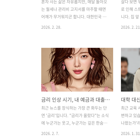
혼자 사는 삶은 자유롭지만, 매달 돌아오
살다 보면 
는 월세나 관리비 고지서를 마주할 때면
로 인해 스
어깨가 무거워지곤 합니다. 대한민국 전
니다. 집 
체 가구의 40%에 육박하는 1인 가구는
밤늦게까지 
2026. 2. 28.
2026. 2. 21
이제 우리 사회의 가장 보편적인 가구 형
정차 문제,
태가 되었습니다. 이에 발맞춰 각 지자체
단 투기까지
에서는 1인 가구의 주거 불안을 해소하기
체에 전화를
위해 과거보다 훨씬 촘촘하고 다양한 복
지만, "검
지 정책을 쏟아내고 있습니다. 🏠✨하지
하여 당장 
만 내가 살고 있는 동네에 어떤 혜택이 있
적인 답변만
는지, 내가 자격 요건에 해당되는지를 몰
지만 민원에
라 소중한 지원금을 놓치는 경우가 너무
불편함을 호
나 많습니다. "아는 것이 돈"이라는 말은
원의 서류
금리 인상 시기, 내 예금과 대출은 어떻게? 초보자를 위한 '금리 변동 대응 매뉴얼
주거 복지 영역에서 가장 정확한 표현입
만, 명확한
니다. 오늘은 서울부터 제주까지, 1인 가
적 민원'은
최근 뉴스를 장식하는 가장 큰 화두는 단
최근 교육
구라면 반드시 챙겨야 할 지자체별 주거
는 힘이 있
연 '금리'입니다. "금리가 올랐다"는 소식
변하고 있습
복지 혜택과 신청 자격을 총정리해 드립
무서워하면
에 누군가는 웃고, 누군가는 깊은 한숨을
나왔는가'라
니다. 여러분의 주거 비용을 획기적으로
처리를 할 수
내쉽니다. 하지만 금리의 흐름을 정확히
였다면, 이
2026. 2. 7.
2026. 1. 31
줄..
이해하고 미리 준비한다면, 위기는 곧 기
할 수 있는