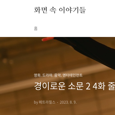
본문 바로가기
화면 속 이야기들
홈
영화. 드라마. 음악. 엔터테인먼트
경이로운 소문 2 4화 
by 페트라힐스
2023. 8. 9.