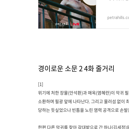
니다. 시즌 1
petrahills.
경이로운 소문 2 4화 줄거리
[1]
위기에 처한 장물(안석환)과 매옥(염혜란)이 악귀 필
소환하며 필광 앞에 나타난다. 그리고 물러섬 없이 
당하는 듯싶었으나 빈틈을 노린 염력 공격으로 손발
한편 다른 악귀를 찾아 갈대밭으로 간 하나(김세정)와