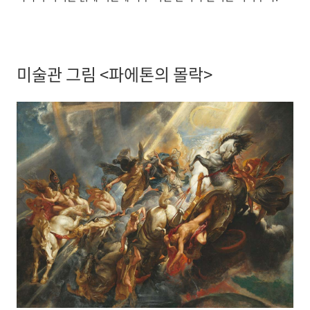
미술관 그림 <파에톤의 몰락>