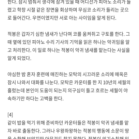
한다. 잠시 멈춰서 생각에 잠겨 있을 때 어디선가 피아노 소리가 들
렸고 학창 시절 같은 장면을 회상하며 무심코 소리가 들리는 곳으
로 들어간다. 우연이였지만 서로 아는 사이임을 알게 된다.
적봉은 갑자기 심한 냄새가 난다며 코를 움켜쥐고 구토를 한다. 그
때 옆에 있던 피아노 수리 기사의 기억을 읽은 하나는 악귀임을 알
고 처리한다. 이 일로 하나는 적봉이 악귀 냄새를 맡는다는 사실을
알게 되었다.
야심한 밤 혼자 훈련에 매진하는 모탁의 시끄러운 소리에 매옥은
잠시 나와서 대화를 나눈다. 모탁은 카운터를 한 지 10년의 세월의
흘렀는데 본인이 도움이 되는지 의구심이 들고 흐르는 세월이 야
속하기만 하다는 고백을 한다.
[4]
같이 밥을 먹기 위해 준비하던 카운터들은 적봉이 악귀 냄새를 맡
자 바로 출동한다. 그러나 우왕좌왕하는 적봉의 행동에 소문이 땅
을 소환해 보았지만 아무것도 찾지 못한다. 적봉이 의기소침해 있