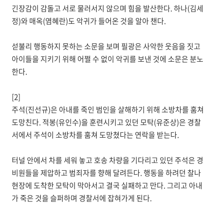
긴장감이 감돌고 서로 물러서지 않으며 힘을 발산한다. 하나(김세
정)와 매옥(염혜란)도 악귀가 들어온 것을 알아 챈다.
섣불리 행동하지 못하는 소문을 보며 필광은 사악한 웃음을 짓고
아이들을 지키기 위해 어쩔 수 없이 악귀를 보낸 것에 소문은 분노
한다.
[2]
주석(진선규)은 아내를 죽인 범인을 살해하기 위해 소방차를 훔쳐
도망친다. 적봉(유인수)을 훈련시키고 있던 모탁(유준상)은 경찰
서에서 주석이 소방차를 훔쳐 도망쳤다는 연락을 받는다.
터널 안에서 차를 세워 놓고 호송 차량을 기다리고 있던 주석은 경
비원들을 제압하고 범죄자를 향해 달려든다. 행동을 하려던 찰나
현장에 도착한 모탁이 막아서고 결국 실패하고 만다. 그리고 아내
가 죽은 것을 슬퍼하며 경찰서에 잡혀가게 된다.