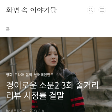
본문 바로가기
화면 속 이야기들
홈
영화. 드라마. 음악. 엔터테인먼트
경이로운 소문2 3화 줄거리
리뷰 시청률 결말
by 페트라힐스
2023. 8. 8.