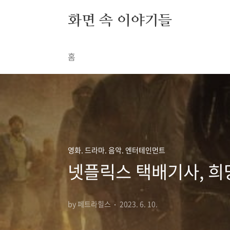
본문 바로가기
화면 속 이야기들
홈
영화. 드라마. 음악. 엔터테인먼트
넷플릭스 택배기사, 희
by 페트라힐스
2023. 6. 10.