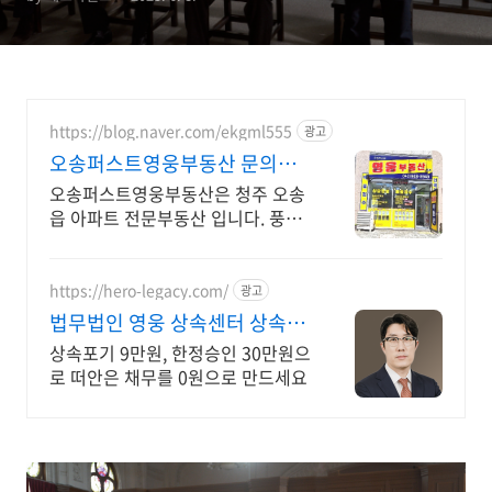
https://blog.naver.com/ekgml555
광고
오송퍼스트영웅부동산 문의
O10 5428 2339
오송퍼스트영웅부동산은 청주 오송
읍 아파트 전문부동산 입니다. 풍부
한 경험과 최신 정보를 바탕으로 정
확하고 전문적인 중개 서비스를 제
공합니다.
https://hero-legacy.com/
광고
법무법인 영웅 상속센터 상속포
기, 단 9만원으로
상속포기 9만원, 한정승인 30만원으
로 떠안은 채무를 0원으로 만드세요