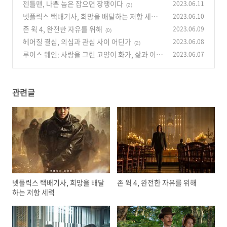
젠틀맨, 나쁜 놈은 잡으면 장땡이다
2023.06.11
(2)
넷플릭스 택배기사, 희망을 배달하는 저항 세력
2023.06.10
존 윅 4, 완전한 자유를 위해
2023.06.09
(0)
(0)
헤어질 결심, 의심과 관심 사이 어딘가
2023.06.08
(2)
루이스 웨인: 사랑을 그린 고양이 화가, 삶과 이별
2023.06.07
이야기
(2)
관련글
넷플릭스 택배기사, 희망을 배달
존 윅 4, 완전한 자유를 위해
하는 저항 세력