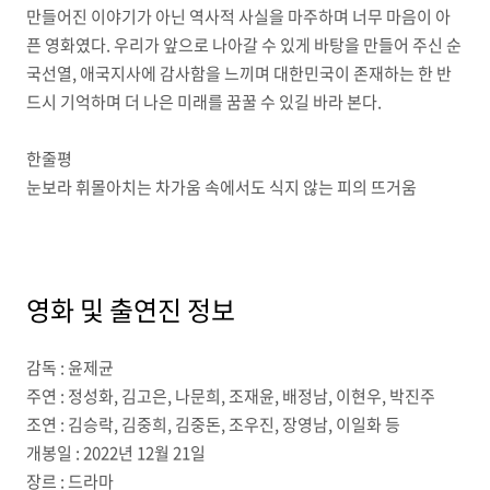
만들어진 이야기가 아닌 역사적 사실을 마주하며 너무 마음이 아
픈 영화였다. 우리가 앞으로 나아갈 수 있게 바탕을 만들어 주신 순
국선열, 애국지사에 감사함을 느끼며 대한민국이 존재하는 한 반
드시 기억하며 더 나은 미래를 꿈꿀 수 있길 바라 본다.
한줄평
눈보라 휘몰아치는 차가움 속에서도 식지 않는 피의 뜨거움
영화 및 출연진 정보
감독 : 윤제균
주연 : 정성화, 김고은, 나문희, 조재윤, 배정남, 이현우, 박진주
조연 : 김승락, 김중희, 김중돈, 조우진, 장영남, 이일화 등
개봉일 : 2022년 12월 21일
장르 : 드라마