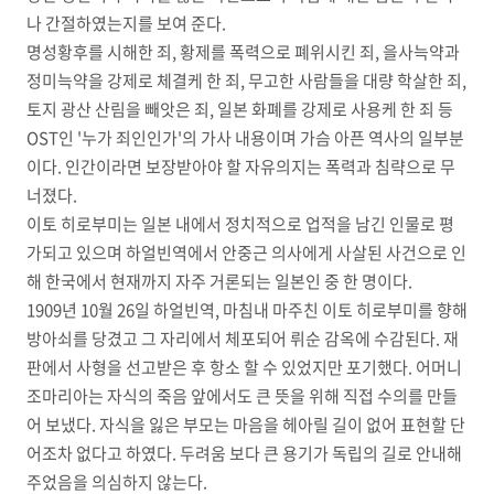
나 간절하였는지를 보여 준다.
명성황후를 시해한 죄, 황제를 폭력으로 폐위시킨 죄, 을사늑약과
정미늑약을 강제로 체결케 한 죄, 무고한 사람들을 대량 학살한 죄,
토지 광산 산림을 빼앗은 죄, 일본 화폐를 강제로 사용케 한 죄 등
OST인 '누가 죄인인가'의 가사 내용이며 가슴 아픈 역사의 일부분
이다. 인간이라면 보장받아야 할 자유의지는 폭력과 침략으로 무
너졌다.
이토 히로부미는 일본 내에서 정치적으로 업적을 남긴 인물로 평
가되고 있으며 하얼빈역에서 안중근 의사에게 사살된 사건으로 인
해 한국에서 현재까지 자주 거론되는 일본인 중 한 명이다.
1909년 10월 26일 하얼빈역, 마침내 마주친 이토 히로부미를 향해
방아쇠를 당겼고 그 자리에서 체포되어 뤼순 감옥에 수감된다. 재
판에서 사형을 선고받은 후 항소 할 수 있었지만 포기했다. 어머니
조마리아는 자식의 죽음 앞에서도 큰 뜻을 위해 직접 수의를 만들
어 보냈다. 자식을 잃은 부모는 마음을 헤아릴 길이 없어 표현할 단
어조차 없다고 하였다. 두려움 보다 큰 용기가 독립의 길로 안내해
주었음을 의심하지 않는다.