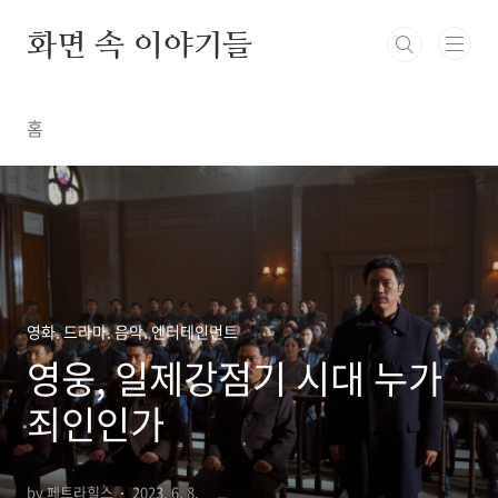
본문 바로가기
화면 속 이야기들
홈
영화. 드라마. 음악. 엔터테인먼트
영웅, 일제강점기 시대 누가
죄인인가
by 페트라힐스
2023. 6. 8.