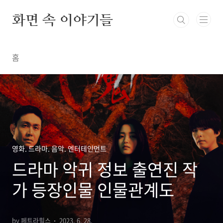
본문 바로가기
화면 속 이야기들
홈
영화. 드라마. 음악. 엔터테인먼트
드라마 악귀 정보 출연진 작
가 등장인물 인물관계도
by 페트라힐스
2023. 6. 28.