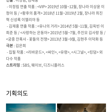
연출
: 이정림, 김재홍
- 이정림 연출 작품 : <VIP> 2019년 10월~12월, 장나라 이상윤 이
청아 등 / <황후의 품격> 2018년 11월~2019년 2월, 장나라 최진
혁 신성록 이엘리야 등
- 김재홍 연출 작품 : <유나의 거리> 2014년 5월~11월, 김옥빈 이
희준 등 / <사랑하는 은동아> 2015년 5월~7월, 주진모 김사랑 등 /
<궁중 잔혹사 - 꽃들의 전쟁> 2013년 3월~9월, 김현주 이덕화 등
극본
: 김은희
- 집필 작품 : <리바운드>, <싸인>, <유령>, <시그널>, <킹덤> 외
다수 작품
스트리밍
: SBS, 웨이브, 디즈니플러스
기획의도