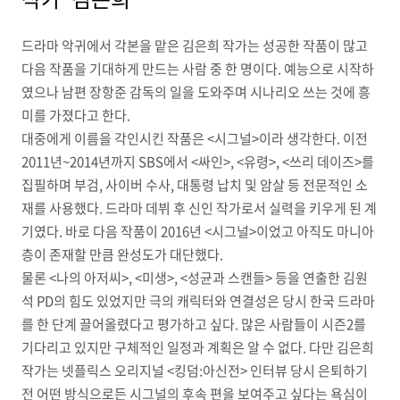
드라마 악귀에서 각본을 맡은 김은희 작가는 성공한 작품이 많고
다음 작품을 기대하게 만드는 사람 중 한 명이다. 예능으로 시작하
였으나 남편 장항준 감독의 일을 도와주며 시나리오 쓰는 것에 흥
미를 가졌다고 한다.
대중에게 이름을 각인시킨 작품은 <시그널>이라 생각한다. 이전
2011년~2014년까지 SBS에서 <싸인>, <유령>, <쓰리 데이즈>를
집필하며 부검, 사이버 수사, 대통령 납치 및 암살 등 전문적인 소
재를 사용했다. 드라마 데뷔 후 신인 작가로서 실력을 키우게 된 계
기였다. 바로 다음 작품이 2016년 <시그널>이었고 아직도 마니아
층이 존재할 만큼 완성도가 대단했다.
물론 <나의 아저씨>, <미생>, <성균과 스캔들> 등을 연출한 김원
석 PD의 힘도 있었지만 극의 캐릭터와 연결성은 당시 한국 드라마
를 한 단계 끌어올렸다고 평가하고 싶다. 많은 사람들이 시즌2를
기다리고 있지만 구체적인 일정과 계획은 알 수 없다. 다만 김은희
작가는 넷플릭스 오리지널 <킹덤:아신전> 인터뷰 당시 은퇴하기
전 어떤 방식으로든 시그널의 후속 편을 보여주고 싶다는 욕심이