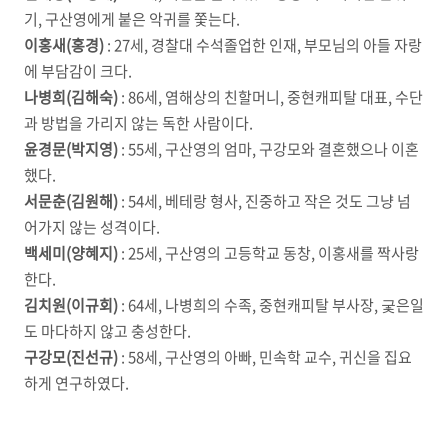
기, 구산영에게 붙은 악귀를 쫓는다.
이홍새(홍경)
: 27세, 경찰대 수석졸업한 인재, 부모님의 아들 자랑
에 부담감이 크다.
나병희(김해숙)
: 86세, 염해상의 친할머니, 중현캐피탈 대표, 수단
과 방법을 가리지 않는 독한 사람이다.
윤경문(박지영)
: 55세, 구산영의 엄마, 구강모와 결혼했으나 이혼
했다.
서문춘(김원해)
: 54세, 베테랑 형사, 진중하고 작은 것도 그냥 넘
어가지 않는 성격이다.
백세미(양혜지)
: 25세, 구산영의 고등학교 동창, 이홍새를 짝사랑
한다.
김치원(이규회)
: 64세, 나병희의 수족, 중현캐피탈 부사장, 궃은일
도 마다하지 않고 충성한다.
구강모(진선규)
: 58세, 구산영의 아빠, 민속학 교수, 귀신을 집요
하게 연구하였다.