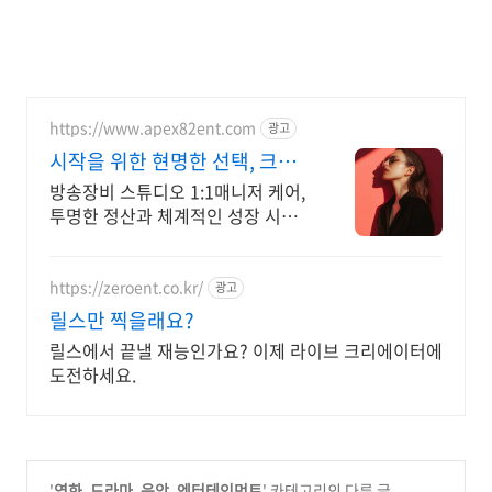
https://www.apex82ent.com
광고
시작을 위한 현명한 선택, 크리
에이터, BJ 상시 모집
방송장비 스튜디오 1:1매니저 케어,
투명한 정산과 체계적인 성장 시스
템
https://zeroent.co.kr/
광고
릴스만 찍을래요?
릴스에서 끝낼 재능인가요? 이제 라이브 크리에이터에
도전하세요.
'
영화. 드라마. 음악. 엔터테인먼트
' 카테고리의 다른 글