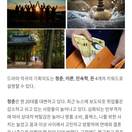
드라마 악귀의 기획의도는
청춘
,
어른
,
민속학
,
돈
4개의 키워드로
설명할 수 있다.
청춘
은 현 20대를 대변하고 있다. 최근 뉴스에 보도되듯 취업률은
감소하고 쉬고 있는 사람들이 늘어나고 있다. 심화되는 빈부격차
에 따라 상대적 박탈감은 늘어나 명품 소비, 플렉스, 나를 위한 사
치는 늘었고 꿈과 이상 사이에서 고민하고 방황하며 연애와 결혼
은 나중으로 미뤄야 할 일이 되어 버렸다. 그럼에도 불구하고 목표