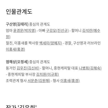
인물관계도
구산영(김태리)
중심의 관계도
엄마
윤경문(박지영)
- 아빠
구강모(진선규)
- 할머니
김석란(예수
정)
절친, 이홍새를 짝사랑
백세미(양혜지)
- 경찰, 구산영과 러브라인
이홍새(홍경)
염해상(오정세)
중심의 관계도
동거인
김우진(김신비)
- 할머니, 중현캐피탈 대표
나병희(김해숙)
- 중현캐피탈 부사장
김치원(이규회)
조력관계 형사
서문춘(김원해)
- 형사
이홍새(홍경)
작가 '김은희'