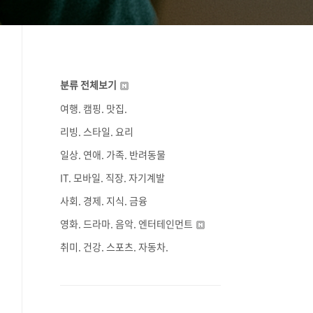
분류 전체보기
여행. 캠핑. 맛집.
리빙. 스타일. 요리
일상. 연애. 가족. 반려동물
IT. 모바일. 직장. 자기계발
사회. 경제. 지식. 금융
영화. 드라마. 음악. 엔터테인먼트
취미. 건강. 스포츠. 자동차.