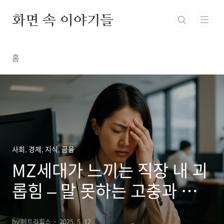
본문 바로가기
화면 속 이야기들
홈
사회. 경제. 지식. 금융
MZ세대가 느끼는 직장 내 괴
롭힘 – 말 못하는 고충과 대응
법
by 페트라힐스
2025. 5. 12.