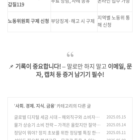
무료 상담, 사례 공유
온라인 접수 가능
갑질119
지역별 노동위 통
노동위원회 구제 신청
부당징계·해고 시 구제
해 신청
📌
기록이 중요합니다!
– 말로만 하지 말고
이메일, 문
자, 캡처 등 증거 남기기 필수!
'
사회. 경제. 지식. 금융
' 카테고리의 다른 글
글로벌 디지털 세금 시대 – 해외직구와 소비자에
2025.05.15
게 미치는 영향은?
물가 상승기 소비 전략 – 가격은 올랐지만 절약
2025.05.14
(1)
가능한 분야 5가지
정당이 뭐야? 정치 초보를 위한 정당별 특징 한눈
2025.05.11
(2)
에 보기
(2)