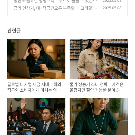
성인도 필요한 평생교육 – 무료로 들을 수 있는
2025.05.09
공공 강좌 플랫폼 총정리
금리 인상기, 예·적금만으론 부족할 때 고려할 투
2025.05.08
(5)
자 옵션은?
(0)
관련글
글로벌 디지털 세금 시대 – 해외
물가 상승기 소비 전략 – 가격은
직구와 소비자에게 미치는 영향
올랐지만 절약 가능한 분야 5가
은?
지