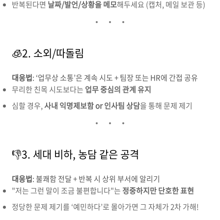
반복된다면
날짜/발언/상황을 메모
해두세요 (캡처, 메일 보관 등)
🧊2. 소외/따돌림
대응법
: ‘업무상 소통’은 계속 시도 + 팀장 또는 HR에 간접 공유
무리한 친목 시도보다는
업무 중심의 관계 유지
심할 경우,
사내 익명제보함 or 인사팀 상담
을 통해 문제 제기
👎3. 세대 비하, 농담 같은 공격
대응법
: 불쾌함 전달 + 반복 시 상위 부서에 알리기
"저는 그런 말이 조금 불편합니다"는
정중하지만 단호한 표현
정당한 문제 제기를 ‘예민하다’로 몰아가면 그 자체가 2차 가해!