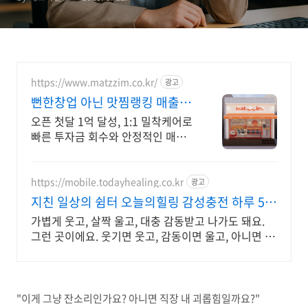
https://www.matzzim.co.kr/
광고
뻔한창업 아닌 맛찜랭킹 매출걱
정NO고수익 소자본창업
오픈 첫달 1억 달성, 1:1 밀착케어로
빠른 투자금 회수와 안정적인 매출
상승 홀+배달 두마리 토끼를 잡은
한식 역대 프로모션
https://mobile.todayhealing.co.kr
광고
지친 일상의 쉼터 오늘의힐링 감성충전 하루 5분
힐링타임
가볍게 웃고, 살짝 울고, 대충 감동받고 나가도 돼요.
그런 곳이에요. 웃기면 웃고, 감동이면 울고, 아니면 그
냥 눕고 가세요.
"이게 그냥 잔소리인가요? 아니면 직장 내 괴롭힘일까요?"