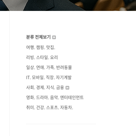
분류 전체보기
여행. 캠핑. 맛집.
리빙. 스타일. 요리
일상. 연애. 가족. 반려동물
IT. 모바일. 직장. 자기계발
사회. 경제. 지식. 금융
영화. 드라마. 음악. 엔터테인먼트
취미. 건강. 스포츠. 자동차.