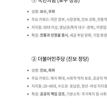
성향:
보수, 우파
주요 키워드: 작은 정부, 시장경제, 안보 강화, 전통
지지층: 50대 이상, 영남권(특히 대구·경북), 자영업
특징:
전통과 안정을 중시
, 세금 부담 완화, 기업 환
② 더불어민주당 (진보 정당)
성향:
진보, 좌파
주요 키워드: 복지 확대, 사회적 약자 보호, 공공의 역
지지층: 20~40대, 수도권·호남권, 청년·여성 지지
특징:
공공의 책임 강조
, 기본소득·주거복지 등 사회