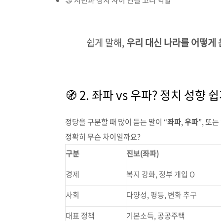
🤝 시민과 정치 사이 연결 고리 역할
쉽게 말해,
우리 대신 나라를 어떻게
🧭 2. 좌파 vs 우파? 정치 성향
정당을 구분할 때 많이 듣는 말이 “
좌파
,
우파
”, 또는 
정확히 무슨 차이일까요?
구분
진보(좌파)
경제
복지 강화, 정부 개입 O
사회
다양성, 평등, 변화 추구
대표 정책
기본소득, 공공주택