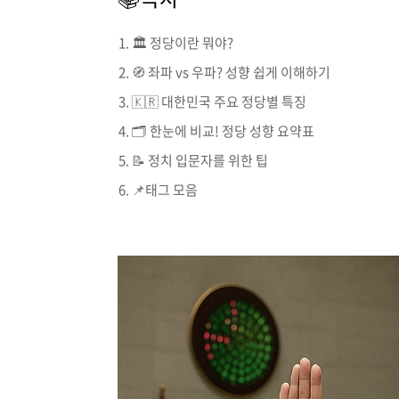
🏛️ 정당이란 뭐야?
🧭 좌파 vs 우파? 성향 쉽게 이해하기
🇰🇷 대한민국 주요 정당별 특징
🗂️ 한눈에 비교! 정당 성향 요약표
📝 정치 입문자를 위한 팁
📌태그 모음