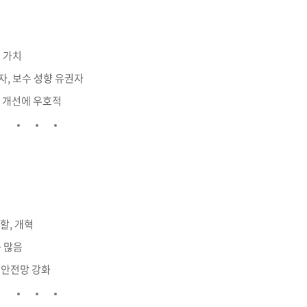
적 가치
자, 보수 성향 유권자
경 개선에 우호적
할, 개혁
층 많음
 안전망 강화