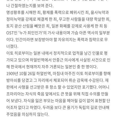
나 간절하였는지를 보여 준다.
명성황후를 시해한 죄, 황제를 폭력으로 폐위시킨 죄, 을사늑약과
정미늑약을 강제로 체결케 한 죄, 무고한 사람들을 대량 학살한 죄,
토지 광산 산림을 빼앗은 죄, 일본 화폐를 강제로 사용케 한 죄 등
OST인 '누가 죄인인가'의 가사 내용이며 가슴 아픈 역사의 일부분
이다. 인간이라면 보장받아야 할 자유의지는 폭력과 침략으로 무
너졌다.
이토 히로부미는 일본 내에서 정치적으로 업적을 남긴 인물로 평
가되고 있으며 하얼빈역에서 안중근 의사에게 사살된 사건으로 인
해 한국에서 현재까지 자주 거론되는 일본인 중 한 명이다.
1909년 10월 26일 하얼빈역, 마침내 마주친 이토 히로부미를 향해
방아쇠를 당겼고 그 자리에서 체포되어 뤼순 감옥에 수감된다. 재
판에서 사형을 선고받은 후 항소 할 수 있었지만 포기했다. 어머니
조마리아는 자식의 죽음 앞에서도 큰 뜻을 위해 직접 수의를 만들
어 보냈다. 자식을 잃은 부모는 마음을 헤아릴 길이 없어 표현할 단
어조차 없다고 하였다. 두려움 보다 큰 용기가 독립의 길로 안내해
주었음을 의심하지 않는다.