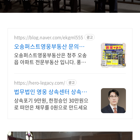
https://blog.naver.com/ekgml555
광고
오송퍼스트영웅부동산 문의
O10 5428 2339
오송퍼스트영웅부동산은 청주 오송
읍 아파트 전문부동산 입니다. 풍부
한 경험과 최신 정보를 바탕으로 정
확하고 전문적인 중개 서비스를 제
공합니다.
https://hero-legacy.com/
광고
법무법인 영웅 상속센터 상속포
기, 단 9만원으로
상속포기 9만원, 한정승인 30만원으
로 떠안은 채무를 0원으로 만드세요