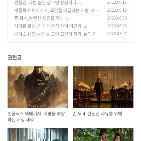
젠틀맨, 나쁜 놈은 잡으면 장땡이다
2023.06.11
(2)
넷플릭스 택배기사, 희망을 배달하는 저항 세력
2023.06.10
존 윅 4, 완전한 자유를 위해
2023.06.09
(0)
(0)
헤어질 결심, 의심과 관심 사이 어딘가
2023.06.08
(2)
루이스 웨인: 사랑을 그린 고양이 화가, 삶과 이별
2023.06.07
이야기
(2)
관련글
넷플릭스 택배기사, 희망을 배달
존 윅 4, 완전한 자유를 위해
하는 저항 세력