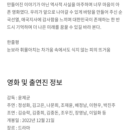
만들어진 이야기가 아닌 역사적 사실을 마주하며 너무 마음이 아
픈 영화였다. 우리가 앞으로 나아갈 수 있게 바탕을 만들어 주신 순
국선열, 애국지사에 감사함을 느끼며 대한민국이 존재하는 한 반
드시 기억하며 더 나은 미래를 꿈꿀 수 있길 바라 본다.
한줄평
눈보라 휘몰아치는 차가움 속에서도 식지 않는 피의 뜨거움
영화 및 출연진 정보
감독 : 윤제균
주연 : 정성화, 김고은, 나문희, 조재윤, 배정남, 이현우, 박진주
조연 : 김승락, 김중희, 김중돈, 조우진, 장영남, 이일화 등
개봉일 : 2022년 12월 21일
장르 : 드라마