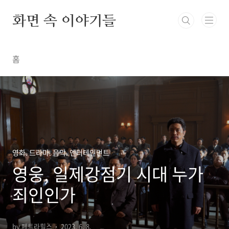
본문 바로가기
화면 속 이야기들
홈
영화. 드라마. 음악. 엔터테인먼트
영웅, 일제강점기 시대 누가
죄인인가
by 페트라힐스
2023. 6. 8.