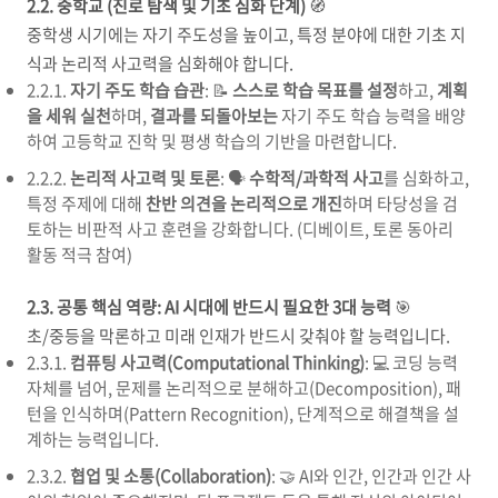
2.2. 중학교 (진로 탐색 및 기초 심화 단계)
🧭
중학생 시기에는 자기 주도성을 높이고, 특정 분야에 대한 기초 지
식과 논리적 사고력을 심화해야 합니다.
2.2.1.
자기 주도 학습 습관
: 📝
스스로 학습 목표를 설정
하고,
계획
을 세워 실천
하며,
결과를 되돌아보는
자기 주도 학습 능력을 배양
하여 고등학교 진학 및 평생 학습의 기반을 마련합니다.
2.2.2.
논리적 사고력 및 토론
: 🗣️
수학적/과학적 사고
를 심화하고,
특정 주제에 대해
찬반 의견을 논리적으로 개진
하며 타당성을 검
토하는 비판적 사고 훈련을 강화합니다. (디베이트, 토론 동아리
활동 적극 참여)
2.3. 공통 핵심 역량: AI 시대에 반드시 필요한 3대 능력
🎯
초/중등을 막론하고 미래 인재가 반드시 갖춰야 할 능력입니다.
2.3.1.
컴퓨팅 사고력(Computational Thinking)
: 💻 코딩 능력
자체를 넘어, 문제를 논리적으로 분해하고(Decomposition), 패
턴을 인식하며(Pattern Recognition), 단계적으로 해결책을 설
계하는 능력입니다.
2.3.2.
협업 및 소통(Collaboration)
: 🤝 AI와 인간, 인간과 인간 사