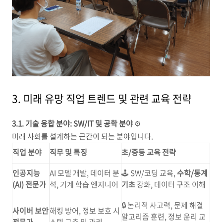
3. 미래 유망 직업 트렌드 및 관련 교육 전략
3.1. 기술 융합 분야: SW/IT 및 공학 분야
⚙️
미래 사회를 설계하는 근간이 되는 분야입니다.
직업 분야
직무 및 특징
초/중등 교육 전략
인공지능
AI 모델 개발, 데이터 분
🕹️ SW/코딩 교육,
수학/통계
(AI) 전문가
석, 기계 학습 엔지니어
기초
강화, 데이터 구조 이해
🔒 논리적 사고력, 문제 해결
사이버 보안
해킹 방어, 정보 보호 시
알고리즘 훈련, 정보 윤리 교