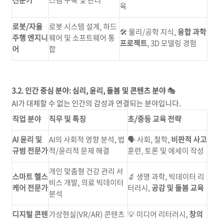
전문가
스템 구축 및 관리
육
로봇/자율
로봇 시스템 설계, 하드
🛠️ 물리/공학 지식,
융합 과학
주행 엔지니
웨어 및 소프트웨어 통
프로젝트
, 3D 모델링 경험
어
합
3.2. 인간 중심 분야: 심리, 윤리, 돌봄 및 콘텐츠 분야
🎭
AI가 대체할 수 없는 인간의 감성과 연결되는 분야입니다.
직업 분야
직무 및 특징
초/중등 교육 전략
AI 윤리 및
AI의 사회적 영향 분석, 법
🗣️ 사회, 철학,
비판적 사고
규범 전문가
적/윤리적 문제 해결
훈련, 토론 및 에세이 작성
개인 맞춤형 건강 관리 서
스마트 헬스
🔬 생명 과학, 빅데이터 리
비스 개발, 의료 빅데이터
케어 전문가
터러시,
공감 및 돌봄 교육
분석
디지털 콘텐
가상현실(VR/AR) 콘텐츠
💡 미디어 리터러시,
창의