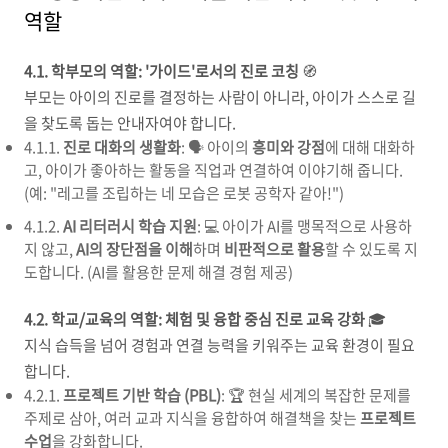
역할
4.1. 학부모의 역할: '가이드'로서의 진로 코칭
🧭
부모는 아이의 진로를 결정하는 사람이 아니라, 아이가 스스로 길
을 찾도록 돕는 안내자여야 합니다.
4.1.1.
진로 대화의 생활화
: 🗣️ 아이의
흥미와 강점
에 대해 대화하
고, 아이가 좋아하는 활동을 직업과 연결하여 이야기해 줍니다.
(예: "레고를 조립하는 네 모습은 로봇 공학자 같아!")
4.1.2.
AI 리터러시 학습 지원
: 💻 아이가 AI를 맹목적으로 사용하
지 않고,
AI의 장단점을 이해
하며
비판적으로 활용
할 수 있도록 지
도합니다. (AI를 활용한 문제 해결 경험 제공)
4.2. 학교/교육의 역할: 체험 및 융합 중심 진로 교육 강화
🎓
지식 습득을 넘어 경험과 연결 능력을 키워주는 교육 환경이 필요
합니다.
4.2.1.
프로젝트 기반 학습 (PBL)
: 🏆 현실 세계의 복잡한 문제를
주제로 삼아, 여러 교과 지식을 융합하여 해결책을 찾는
프로젝트
수업
을 강화합니다.