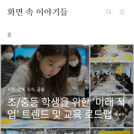
본문 바로가기
화면 속 이야기들
홈
사회. 경제. 지식. 금융
초/중등 학생을 위한 '미래 직
업' 트렌드 및 교육 로드맵 분
석
by 페트라힐스
2025. 10. 22.