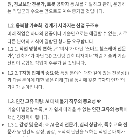
원, 정보보안 전문가, 로봇 공학자
등 AI를 개발하고 관리, 운영하
는 직업군의 수요는 앞으로도 계속 증가할 것입니다.
1.2. 융복합 가속화: 경계가 사라지는 산업 구조
🌐
미래 직업은 하나의 전공이나 기술만으로는 해결할 수 없는, 서로
다른 분야의 지식이 결합된 형태를 요구합니다.
1.2.1.
직업 명칭의 변화
: 🔗 '의사'가 아닌
'스마트 헬스케어 전문
가'
, '건축가'가 아닌 '3D 프린팅 건축 디자이너'처럼 기술과 기존
산업이 융합된 직업이 주류가 될 것입니다.
1.2.2.
T자형 인재의 중요성
: 특정 분야에 대한 깊이 있는 전문성(I)
과 다른 분야에 대한 넓은 이해(T)를 동시에 갖춘 'T자형 인재'의
가치가 높아집니다.
1.3. 인간 고유 역량: AI 대체 불가 직무의 중요성
💖
기술이 발전할수록, AI가 쉽게 따라올 수 없는
인간 고유의 능력
이
핵심 경쟁력이 됩니다.
1.3.1.
감성 및 윤리
: 💡
AI 윤리 전문가, 심리 상담사, 특수 교육 전
문가
등 인간의 감정, 공감, 도덕적 판단을 요하는 직업은 대체가