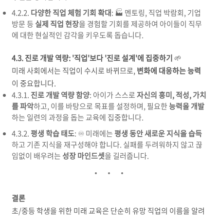
4.2.2.
다양한 직업 체험 기회 확대
: 🏭 멘토링, 직업 박람회, 기업
방문 등
실제 직업 현장
을 경험할 기회를 제공하여 아이들이 직무
에 대한 현실적인 감각을 키우도록 돕습니다.
4.3. 진로 개발 역량: '직업'보다 '진로 설계'에 집중하기
🌱
미래 사회에서는 직업이 수시로 바뀌므로,
변화에 대응하는 능력
이 중요합니다.
4.3.1.
진로 개발 역량 함양
: 아이가 스스로
자신의 흥미, 적성, 가치
를 파악
하고, 이를 바탕으로 목표를 설정하며, 필요한
능력을 개발
하는 일련의 과정을 돕는 교육에 집중합니다.
4.3.2.
평생 학습 태도
: ♾️ 미래에는
평생 동안 새로운 지식을 습득
하고 기존 지식을 재구성해야 합니다. 실패를 두려워하지 않고 끊
임없이 배우려는
성장 마인드셋
을 길러줍니다.
결론
초/중등 학생을 위한 미래 교육은 단순히 유망 직업의 이름을 알려