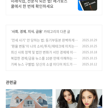
미래직업, 전문직 되는 법! 메가로스
쿨에서 한 번에 확인하세요
'
사회. 경제. 지식. 금융
' 카테고리의 다른 글
'전세 사기' 안 당하는 법: 등기부등본 완벽하게
2025.10.29
보는 법부터 특약사항 필수 문구 (부동산 초보 필
'환율 변동'이 나의 소비/투자/재테크에 미치는
2025.10.25
독)
영향 분석
(0)
최신 사회 정책 및 법안 변화가 서민 경제에 미치
2025.10.18
(0)
는 영향 분석
복잡한 경제/금융 뉴스를 10분 만에 이해하는 시
2025.10.15
(0)
사 해설
가짜 뉴스 구별법: 당신의 소셜 미디어 피드가 위
2025.10.12
(0)
험한 이유
(1)
관련글