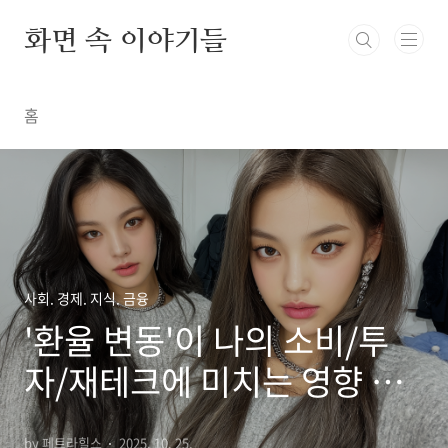
본문 바로가기
화면 속 이야기들
홈
사회. 경제. 지식. 금융
'환율 변동'이 나의 소비/투
자/재테크에 미치는 영향 분
석
by 페트라힐스
2025. 10. 25.