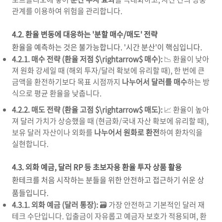
관계를 이용하여 위험을 관리합니다.
4.2. 환율 변동에 대응하는 '분할 매수/매도' 전략
환율을 예측하는 것은 불가능합니다. '시간 분산'이 핵심입니다.
4.2.1. 매수 전략 (환율 저점
$\rightarrow$
매수):
📉 환율이 낮아
져 원화 강세일 때 (해외 투자/달러 확보에 유리할 때), 한 번에 큰
금액을 환전하기보다 목표 시점까지
나누어서 달러를 매수
하는 방
식으로 평균 환율을 낮춥니다.
4.2.2. 매도 전략 (환율 고점
$\rightarrow$
매도):
📈 환율이 높아
져 달러 가치가 상승했을 때 (현금화/국내 자산 확보에 유리할 때),
보유 달러 자산이나 외화를
나누어서 원화로 환전
하여 환차익을
실현합니다.
4.3. 외화 예금, 달러 RP 등 초보자용 환율 투자 상품 활용
환테크를 처음 시작하는 분들을 위한 안전하고 접근하기 쉬운 상
품들입니다.
4.3.1. 외화 예금 (달러 통장):
🗃️ 가장 안전하고 기본적인 달러 재
테크 수단입니다. 입출금이 자유롭고 예금자 보호가 적용되며, 환