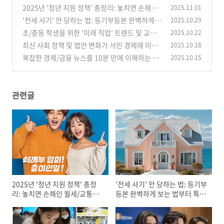
2025년 '청년 지원 정책' 총정리: 놓치면 손해인
2025.11.01
월세/교통비/면접 지원금 신청 방법 (ft. 복지로,
'전세 사기' 안 당하는 법: 등기부등본 완벽하게
2025.10.29
청년동행)
보는 법부터 특약사항 필수 문구 (부동산 초보 필
(0)
초/중등 학생을 위한 '미래 직업' 트렌드 및 교육
2025.10.22
독)
로드맵 분석
(0)
최신 사회 정책 및 법안 변화가 서민 경제에 미치
2025.10.18
(0)
는 영향 분석
복잡한 경제/금융 뉴스를 10분 만에 이해하는 시
2025.10.15
(0)
사 해설
(0)
관련글
2025년 '청년 지원 정책' 총정
'전세 사기' 안 당하는 법: 등기부
리: 놓치면 손해인 월세/교통비/
등본 완벽하게 보는 법부터 특약
면접 지원금 신청 방법 (ft. 복지
사항 필수 문구 (부동산 초보 필
로, 청년동행)
독)