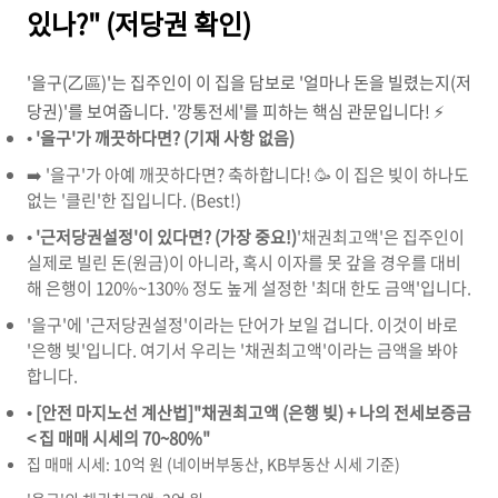
있나?" (저당권 확인)
'을구(乙區)'는 집주인이 이 집을 담보로 '얼마나 돈을 빌렸는지(저
당권)'를 보여줍니다. '깡통전세'를 피하는 핵심 관문입니다! ⚡
•
'을구'가 깨끗하다면? (기재 사항 없음)
➡️ '을구'가 아예 깨끗하다면? 축하합니다! 🥳 이 집은 빚이 하나도
없는 '클린'한 집입니다. (Best!)
•
'근저당권설정'이 있다면? (가장 중요!)
'채권최고액'은 집주인이
실제로 빌린 돈(원금)이 아니라, 혹시 이자를 못 갚을 경우를 대비
해 은행이 120%~130% 정도 높게 설정한 '최대 한도 금액'입니다.
'을구'에 '근저당권설정'이라는 단어가 보일 겁니다. 이것이 바로
'은행 빚'입니다. 여기서 우리는 '채권최고액'이라는 금액을 봐야
합니다.
•
[안전 마지노선 계산법]
"채권최고액 (은행 빚) + 나의 전세보증금
< 집 매매 시세의 70~80%"
집 매매 시세: 10억 원 (네이버부동산, KB부동산 시세 기준)