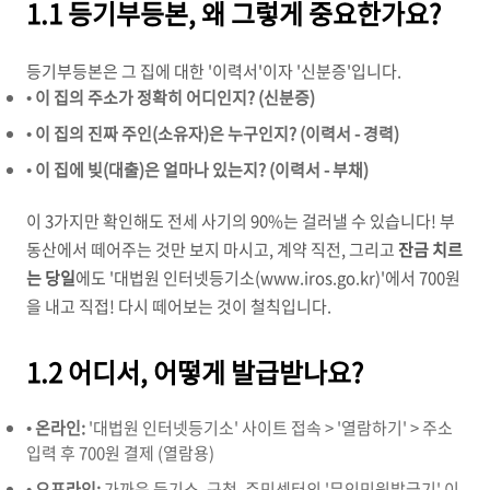
1.1 등기부등본, 왜 그렇게 중요한가요?
등기부등본은 그 집에 대한 '이력서'이자 '신분증'입니다.
•
이 집의 주소가 정확히 어디인지? (신분증)
•
이 집의 진짜 주인(소유자)은 누구인지? (이력서 - 경력)
•
이 집에 빚(대출)은 얼마나 있는지? (이력서 - 부채)
이 3가지만 확인해도 전세 사기의 90%는 걸러낼 수 있습니다! 부
동산에서 떼어주는 것만 보지 마시고, 계약 직전, 그리고
잔금 치르
는 당일
에도 '대법원 인터넷등기소(www.iros.go.kr)'에서 700원
을 내고 직접! 다시 떼어보는 것이 철칙입니다.
1.2 어디서, 어떻게 발급받나요?
•
온라인:
'대법원 인터넷등기소' 사이트 접속 > '열람하기' > 주소
입력 후 700원 결제 (열람용)
•
오프라인:
가까운 등기소, 구청, 주민센터의 '무인민원발급기' 이