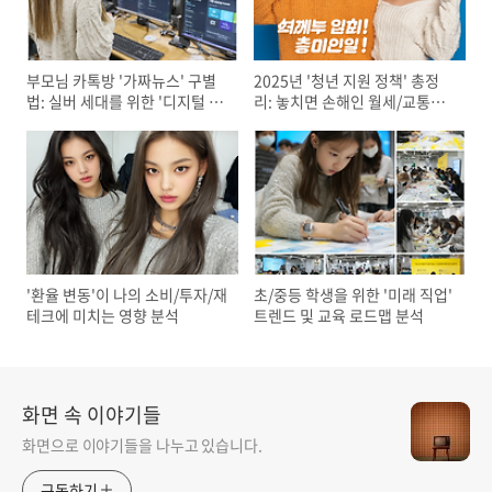
부모님 카톡방 '가짜뉴스' 구별
2025년 '청년 지원 정책' 총정
법: 실버 세대를 위한 '디지털 리
리: 놓치면 손해인 월세/교통비/
터러시' 교육 4단계
면접 지원금 신청 방법 (ft. 복지
로, 청년동행)
'환율 변동'이 나의 소비/투자/재
초/중등 학생을 위한 '미래 직업'
테크에 미치는 영향 분석
트렌드 및 교육 로드맵 분석
화면 속 이야기들
화면으로 이야기들을 나누고 있습니다.
구독하기