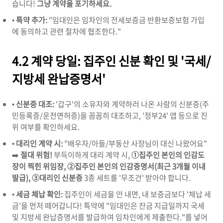
습니다!
그냥 계약을 포기하세요.
•
특약 추가:
"임대인은 임차인의 전세보증금 반환보증보험 가입
에 동의하고 관련 절차에 협조한다."
4.2 계약 당일: 집주인 신분 확인 및 '국세/
지방세 완납증명서'
•
신분증 대조:
'갑구'의 소유자와 계약하러 나온 사람의 신분증(주
민등록증/운전면허증)을 꼼꼼히 대조하고, '정부24' 앱 등으로 진
위 여부를 확인하세요.
•
대리인 계약 시:
"배우자/아들/부동산 사장님이 대신 나왔어요"
➡️
절대 위험!
부득이하게 대리 계약 시,
①집주인 본인의 인감도
장이 찍힌 위임장, ②집주인 본인의 인감증명서(최근 3개월 이내
발급), ③대리인 신분증
3종 세트를 '무조건' 받아야 합니다.
•
세금 체납 확인:
집주인이 세금을 안 내면, 내 보증금보다 '체납 세
금'을 먼저 떼어갑니다! 특약에 "임대인은 잔금 지급일까지 국세
및 지방세 완납증명서를 발급하여 임차인에게 제출한다."를 넣어