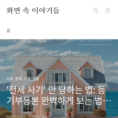
본문 바로가기
화면 속 이야기들
홈
사회. 경제. 지식. 금융
'전세 사기' 안 당하는 법: 등
기부등본 완벽하게 보는 법부
터 특약사항 필수 문구 (부동
by 페트라힐스
2025. 10. 29.