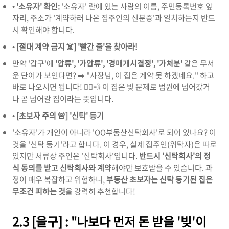
•
'소유자' 확인:
'소유자' 란에 있는 사람의 이름, 주민등록번호 앞
자리, 주소가 '계약하러 나온 집주인의 신분증'과 일치하는지 반드
시 확인해야 합니다.
•
[절대 계약 금지 ☠️] '빨간 줄'을 찾아라!
만약 '갑구'에
'압류', '가압류', '경매개시결정', '가처분'
같은 무서
운 단어가 보인다면? ➡️ "사장님, 이 집은 계약 못 하겠네요." 하고
바로 나오시면 됩니다! 🏃‍♀️💨 이 집은 빚 문제로 법원에 넘어갔거
나 곧 넘어갈 집이라는 뜻입니다.
•
[초보자 주의 🚨] '신탁' 등기
'소유자'가 개인이 아니라 'OO부동산신탁회사'로 되어 있나요? 이
것을 '신탁 등기'라고 합니다. 이 경우, 실제 집주인(위탁자)은 따로
있지만 서류상 주인은 '신탁회사'입니다.
반드시 '신탁회사'의 정
식 동의를 받고 신탁회사와 계약
해야만 보호받을 수 있습니다. 과
정이 매우 복잡하고 위험하니,
부동산 초보자는 신탁 등기된 집은
무조건 피하는 것
을 강력히 추천합니다!
2.3 [을구] : "나보다 먼저 돈 받을 '빚'이