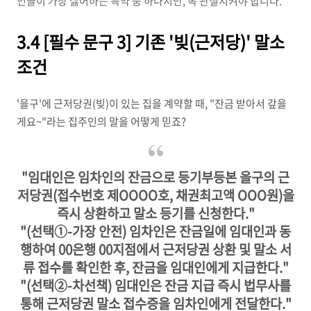
인들이 가장 싫어하는 특약 중 하나지만, 꼭 관철시켜야 합니다.
3.4 [필수 문구 3] 기존 '빚(근저당)' 말소
조건
'을구'에 근저당권(빚)이 있는 집을 계약할 때, "잔금 받아서 갚을
게요~"라는 집주인의 말을 어떻게 믿죠?
"임대인은 임차인의 잔금으로 등기부등본 을구의 근
저당권(접수번호 제OOOO호, 채권최고액 OOO원)을
즉시 상환하고 말소 등기를 신청한다."
"(선택①-가장 안전) 임차인은 잔금일에 임대인과 동
행하여 00은행 00지점에서 근저당권 상환 및 말소 서
류 접수를 확인한 후, 잔금을 임대인에게 지급한다."
"(선택②-차선책) 임대인은 잔금 지급 즉시 법무사를
통해 근저당권 말소 접수증을 임차인에게 전달한다."