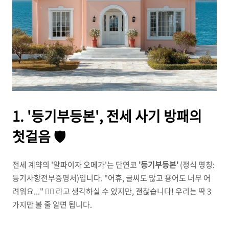
1. '등기부등본', 전세 사기 방패의
첫걸음 🛡️
전세 계약의 '알파이자 오메가'는 단연코
'등기부등본'
(정식 명칭:
등기사항전부증명서)입니다. "어휴, 글씨도 많고 용어도 너무 어
려워요..." 😵‍💫 라고 생각하실 수 있지만, 괜찮습니다! 우리는 딱 3
가지만 볼 줄 알면 됩니다.