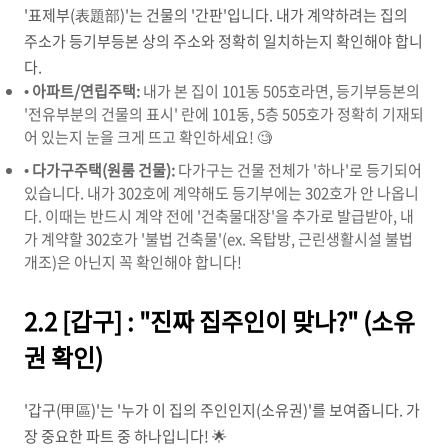
'표제부(表題部)'는 건물의 '간판'입니다. 내가 계약하려는 집의
주소가 등기부등본 상의 주소와 정확히 일치하는지 확인해야 합니
다.
•
아파트/연립주택:
내가 본 집이 101동 505호라면, 등기부등본의
'전유부분의 건물의 표시' 란에 101동, 5층 505호가 정확히 기재되
어 있는지 눈을 크게 뜨고 확인하세요! 🧐
•
다가구주택(원룸 건물):
다가구는 건물 전체가 '하나'로 등기되어
있습니다. 내가 302호에 계약해도 등기부에는 302호가 안 나옵니
다. 이때는 반드시 계약 전에 '건축물대장'을 추가로 발급받아, 내
가 계약할 302호가 '불법 건축물'(ex. 옥탑방, 근린생활시설 불법
개조)은 아닌지 꼭 확인해야 합니다!
2.2 [갑구] : "진짜 집주인이 맞나?" (소유
권 확인)
'갑구(甲區)'는 '누가 이 집의 주인인지(소유권)'를 보여줍니다. 가
장 중요한 파트 중 하나입니다! 🌟