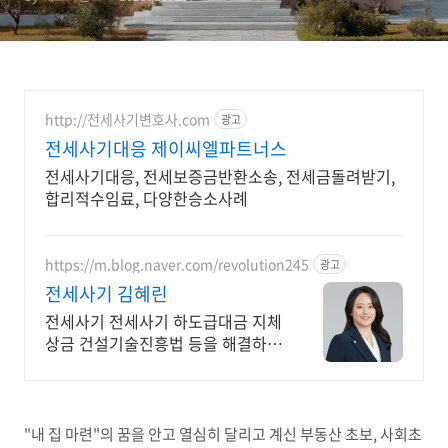
산 초보 필독)
http://전세사기변호사.com
광고
전세사기대응 제이씨엘파트너스
전세사기대응, 전세보증금반환소송, 전세금돌려받기,
합리적수임료, 다양한승소사례
https://m.blog.naver.com/revolution245
광고
전세사기 김혜린
전세사기 전세사기 하도급대금 지체
상금 건설기술진흥법 등을 해결하는
건설전문변호사
"내 집 마련"의 꿈을 안고 열심히 달리고 계신 부동산 초보, 사회초