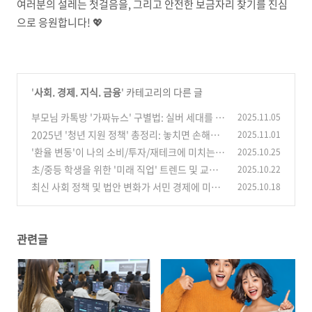
여러분의 설레는 첫걸음을, 그리고 안전한 보금자리 찾기를 진심
으로 응원합니다! 💖
'
사회. 경제. 지식. 금융
' 카테고리의 다른 글
부모님 카톡방 '가짜뉴스' 구별법: 실버 세대를 위
2025.11.05
한 '디지털 리터러시' 교육 4단계
2025년 '청년 지원 정책' 총정리: 놓치면 손해인
2025.11.01
(0)
월세/교통비/면접 지원금 신청 방법 (ft. 복지로,
'환율 변동'이 나의 소비/투자/재테크에 미치는
2025.10.25
청년동행)
영향 분석
(0)
초/중등 학생을 위한 '미래 직업' 트렌드 및 교육
2025.10.22
(0)
로드맵 분석
최신 사회 정책 및 법안 변화가 서민 경제에 미치
2025.10.18
(0)
는 영향 분석
(0)
관련글