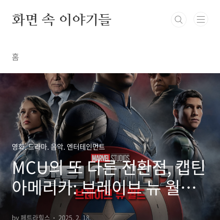
본문 바로가기
화면 속 이야기들
홈
영화. 드라마. 음악. 엔터테인먼트
MCU의 또 다른 전환점, 캡틴
아메리카: 브레이브 뉴 월드
리뷰
by 페트라힐스
2025. 2. 18.