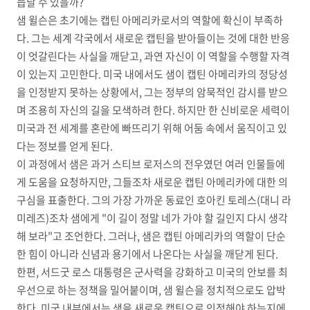
듭날 수 있을까?
샘 윌슨은 초기에는 캡틴 아메리카로서의 역할에 확신이 부족하
다. 그는 세계 각국에서 새로운 캡틴을 받아들이는 것에 대한 반응
이 엇갈린다는 사실을 깨닫고, 과연 자신이 이 역할을 수행할 자격
이 있는지 고민한다. 미국 내에서도 샘이 캡틴 아메리카의 정당성
을 인정받지 못하는 상황에서, 그는 정부의 암묵적인 감시를 받으
며 조용히 자신의 길을 모색하려 한다. 하지만 한 신비로운 세력이
미국과 전 세계를 혼란에 빠뜨리기 위해 어둠 속에서 움직이고 있
다는 정보를 얻게 된다.
이 과정에서 샘은 과거 스티브 로저스의 전우였던 여러 인물들에
게 도움을 요청하지만, 그들조차 새로운 캡틴 아메리카에 대한 의
구심을 표출한다. 그의 가장 가까운 동료인 호아킨 토레스(대니 라
미레즈)조차 샘에게 "이 길이 정말 네가 가야 할 길인지 다시 생각
해 보라"고 조언한다. 그러나, 샘은 캡틴 아메리카의 역할이 단순
한 힘이 아니라 신념과 용기에서 나온다는 사실을 깨닫게 된다.
한편, 서드굿 로스 대통령은 군사력을 강화하고 미국의 안보를 최
우선으로 하는 정책을 밀어붙이며, 샘 윌슨을 정치적으로도 압박
한다. 미국 내부에서는 샘을 새로운 캡틴으로 인정해야 하는지에