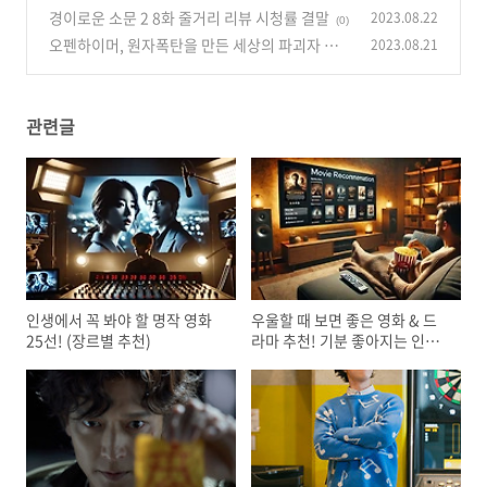
음
경이로운 소문 2 8화 줄거리 리뷰 시청률 결말
2023.08.22
(1)
(0)
오펜하이머, 원자폭탄을 만든 세상의 파괴자 혹
2023.08.21
은 구원자
(0)
관련글
인생에서 꼭 봐야 할 명작 영화
우울할 때 보면 좋은 영화 & 드
25선! (장르별 추천)
라마 추천! 기분 좋아지는 인생
작 모음