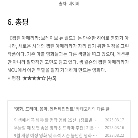
출처: 네이버
6. 총평
《캡틴 아메리카: 브레이브 뉴 월드》는 단순한 히어로 영화가 아
니라, 새로운 시대의 캡틴 아메리카가 자리 잡기 위한 여정을 그린
작품이다. 기존 마블 영화들과는 다른 색깔을 띠고 있으며, 액션뿐
만 아니라 철학적인 고민도 담고 있다. 샘 윌슨의 캡틴 아메리카가
MCU에서 어떤 역할을 할지 기대하게 만드는 영화다.
⭐️ 평점:
★★★★☆ (4/5)
'
영화. 드라마. 음악. 엔터테인먼트
' 카테고리의 다른 글
인생에서 꼭 봐야 할 명작 영화 25선! (장르별 추
2025.03.17
천)
우울할 때 보면 좋은 영화 & 드라마 추천! 기분 좋
2025.03.16
(0)
아지는 인생작 모음
9월 개봉 예정 영화 및 추석 시즌 볼만한 영화 모
2023.08.22
(0)