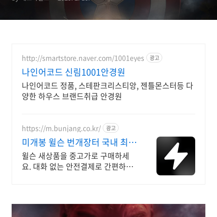
http://smartstore.naver.com/1001eyes
광고
나인어코드 신림1001안경원
나인어코드 정품, 스테판크리스티앙, 젠틀몬스터등 다
양한 하우스 브랜드취급 안경원
https://m.bunjang.co.kr/
광고
미개봉 윌슨 번개장터 국내 최대
브랜드 중고거래
윌슨 새상품을 중고가로 구매하세
요. 대화 없는 안전결제로 간편하게!
전국 각지에서 올라오는 전국구 최
다 상품 매일 10만 개 이상의 신규
상품 업로드