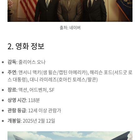
출처: 네이버
2. 영화 정보
감독
: 줄리어스 오나
주연
: 앤서니 맥키(샘 윌슨/캡틴 아메리카), 해리슨 포드(서드굿 로
스 대통령), 대니 라미레즈(호아킨 토레스/팔콘)
장르
: 액션, 어드벤처, SF
상영 시간
: 118분
관람 등급
: 12세 이상 관람가
개봉일
: 2025년 2월 12일