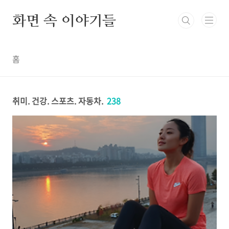
본문 바로가기
화면 속 이야기들
홈
취미. 건강. 스포츠. 자동차.
238